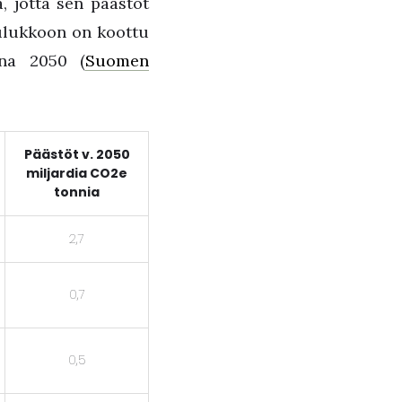
, jotta sen päästöt
aulukkoon on koottu
nna 2050 (
Suomen
Päästöt v. 2050
miljardia CO2e
tonnia
2,7
0,7
0,5