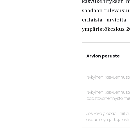
kasvukehityksen hu
saadaan tulevaisuu
erilaisia arvioit
ympäristökeskus 2
Arvion peruste
Nykyinen kasvuennust
Nykyinen kasvuennuste j
päästövähennystoime
Jos koko globaali hiilib
osuus öljyn jatkojalost