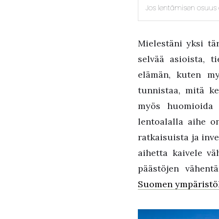
Jos lentämisen osuus gl
Mielestäni yksi t
selvää asioista, 
elämän, kuten my
tunnistaa, mitä k
myös huomioida k
lentoalalla aihe 
ratkaisuista ja inv
aihetta kaivele vä
päästöjen vähent
Suomen ympäristök