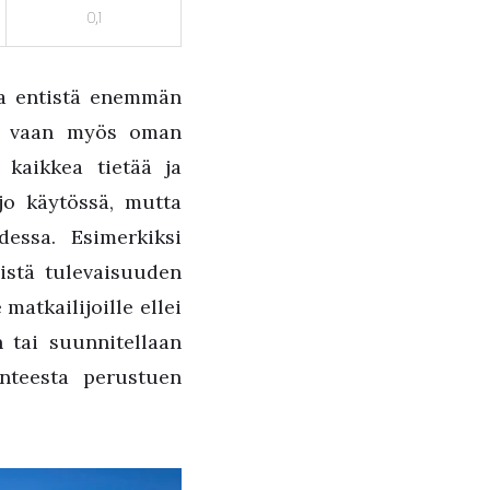
0,1
aa entistä enemmän
öt, vaan myös oman
kaikkea tietää ja
jo käytössä, mutta
essa. Esimerkiksi
istä tulevaisuuden
matkailijoille ellei
n tai suunnitellaan
nteesta perustuen