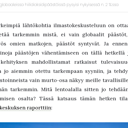
obaaleissa hiilidioksidipäästöissä pysyisi nykyisessä n. 2 %:ssa
ärkeimpiä lähtökohtia ilmastokeskusteluun on ott
tietää tarkemmin mistä, ei vain globaalit pääst
ös omien matkojen, päästöt syntyvät. Ja ennen 
einoja päästöjen vähentämiseen on tällä hetkellä 
ehityksen mahdollistamat ratkaisut tulevaisuud
on jo aiemmin otettu tarkempaan syyniin, ja tehdy
estoinneista vain murto-osa näkyy meille tavallisille 
hän tarkemmin. Mitä lentoalalla sitten jo tehdää
ämisen osalta? Tässä katsaus tämän hetken tila
eskuksen raporttiin
: