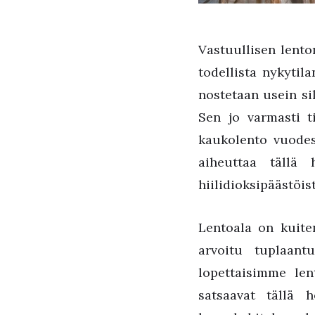
Vastuullisen lento
todellista nykyti
nostetaan usein si
Sen jo varmasti ti
kaukolento vuodess
aiheuttaa tällä
hiilidioksipäästöist
Lentoala on kuite
arvoitu tuplaan
lopettaisimme len
satsaavat tällä h