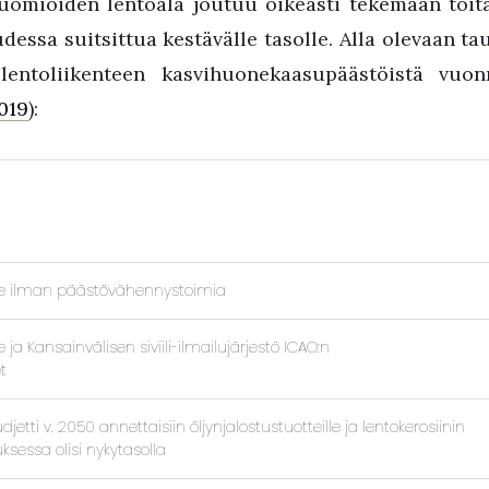
omioiden lentoala joutuu oikeasti tekemään töitä
dessa suitsittua kestävälle tasolle. Alla olevaan t
a lentoliikenteen kasvihuonekaasupäästöistä vuo
019
):
e ilman päästövähennystoimia
a Kansainvälisen siviili-ilmailujärjestö ICAO:n
t
udjetti v. 2050 annettaisiin öljynjalostustuotteille ja lentokerosiinin
uksessa olisi nykytasolla