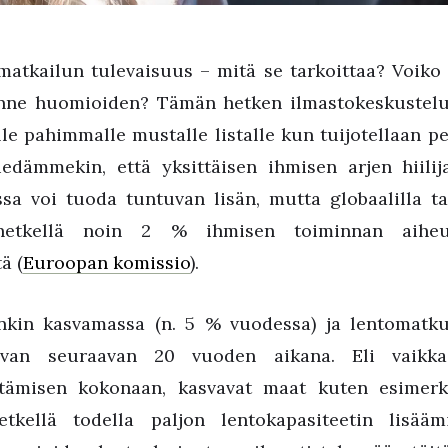
matkailun tulevaisuus – mitä se tarkoittaa? Voiko 
lanne huomioiden? Tämän hetken ilmastokeskustelu
lle pahimmalle mustalle listalle kun tuijotellaan pe
edämmekin, että yksittäisen ihmisen arjen hiilij
a voi tuoda tuntuvan lisän, mutta globaalilla ta
 hetkellä noin 2 % ihmisen toiminnan aiheut
ä (
Euroopan komissio
).
nkin kasvamassa (n. 5 % vuodessa) ja lentomatk
tuvan seuraavan 20 vuoden aikana. Eli vaikk
tämisen kokonaan, kasvavat maat kuten esimerki
etkellä todella paljon lentokapasiteetin lisää