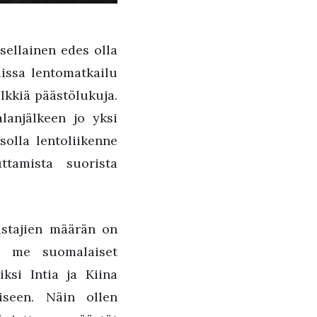
sellainen edes olla
issa lentomatkailu
lkkiä päästölukuja.
alanjälkeen jo yksi
solla lentoliikenne
tamista suorista
ustajien määrän on
a me suomalaiset
ksi Intia ja Kiina
miseen. Näin ollen