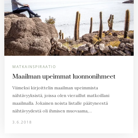
MATKAINSPIRAATIO
Maailman upeimmat luonnonihmeet
Viimeksi kirjoittelin maailman upeimmista
nähtävyyksistä, joissa olen vieraillut matkoillani
maailmalla. Jokainen noista listalle päätyneestä
nähtävyydestä oli ihmisen muovaama,…
3.6.2018