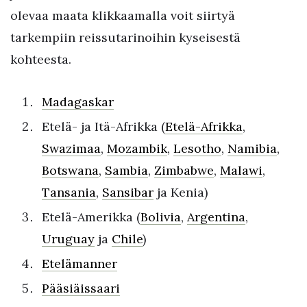
olevaa maata klikkaamalla voit siirtyä
tarkempiin reissutarinoihin kyseisestä
kohteesta.
Madagaskar
Etelä- ja Itä-Afrikka (
Etelä-Afrikka
,
Swazimaa
,
Mozambik
,
Lesotho
,
Namibia
,
Botswana
,
Sambia
,
Zimbabwe
,
Malawi
,
Tansania
,
Sansibar
ja Kenia)
Etelä-Amerikka (
Bolivia
,
Argentina
,
Uruguay
ja
Chile
)
Etelämanner
Pääsiäissaari