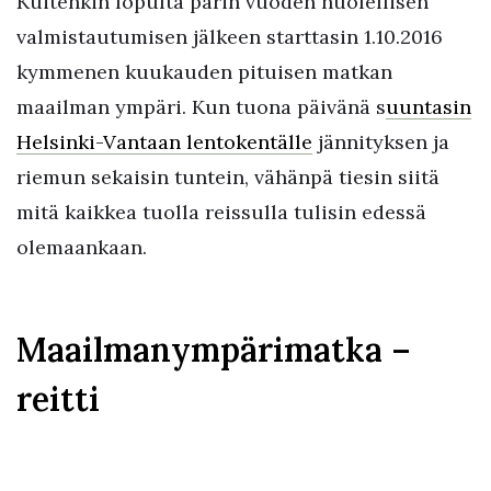
Kuitenkin lopulta parin vuoden huolellisen
valmistautumisen jälkeen starttasin 1.10.2016
kymmenen kuukauden pituisen matkan
maailman ympäri. Kun tuona päivänä s
uuntasin
Helsinki-Vantaan lentokentälle
jännityksen ja
riemun sekaisin tuntein, vähänpä tiesin siitä
mitä kaikkea tuolla reissulla tulisin edessä
olemaankaan.
Maailmanympärimatka –
reitti