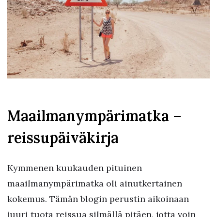
Maailmanympärimatka –
reissupäiväkirja
Kymmenen kuukauden pituinen
maailmanympärimatka oli ainutkertainen
kokemus. Tämän blogin perustin aikoinaan
juuri tuota reissua silmällä pitäen, jotta voin