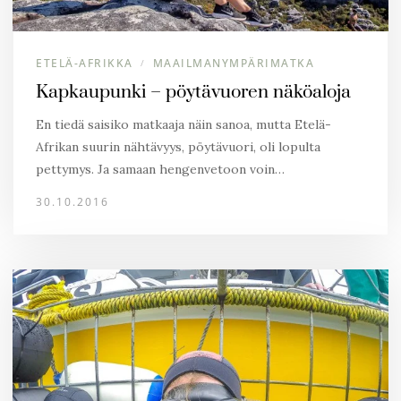
ETELÄ-AFRIKKA
MAAILMANYMPÄRIMATKA
/
Kapkaupunki – pöytävuoren näköaloja
En tiedä saisiko matkaaja näin sanoa, mutta Etelä-
Afrikan suurin nähtävyys, pöytävuori, oli lopulta
pettymys. Ja samaan hengenvetoon voin…
30.10.2016