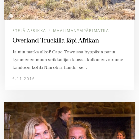
ETELÄ-AFRIKKA
MAAILMANYMPÄRIMATKA
/
Overland Truckilla läpi Afrikan
Ja niin matka alkoi! Cape Townissa hyppäsin parin
kymmenen muun seikkailijan kanssa kulkuneuvoomme
Landoon kohti Nairobia. Lando, se…
6.11.2016