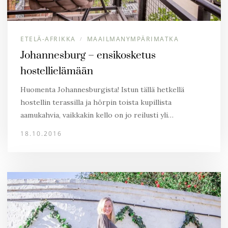
ETELÄ-AFRIKKA
MAAILMANYMPÄRIMATKA
/
Johannesburg – ensikosketus
hostellielämään
Huomenta Johannesburgista! Istun tällä hetkellä
hostellin terassilla ja hörpin toista kupillista
aamukahvia, vaikkakin kello on jo reilusti yli…
18.10.2016