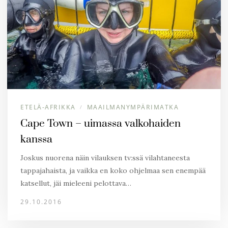
ETELÄ-AFRIKKA
MAAILMANYMPÄRIMATKA
/
Cape Town – uimassa valkohaiden
kanssa
Joskus nuorena näin vilauksen tv:ssä vilahtaneesta
tappajahaista, ja vaikka en koko ohjelmaa sen enempää
katsellut, jäi mieleeni pelottava…
29.10.2016