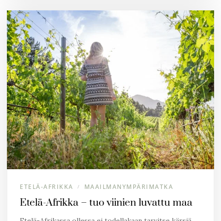
ETELÄ-AFRIKKA
MAAILMANYMPÄRIMATKA
/
Etelä-Afrikka – tuo viinien luvattu maa
Etelä-Afrikassa ollessa ei todellakaan tarvitse kärsiä