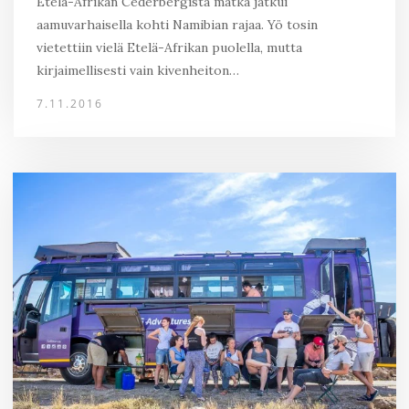
Etelä-Afrikan Cederbergistä matka jatkui
aamuvarhaisella kohti Namibian rajaa. Yö tosin
vietettiin vielä Etelä-Afrikan puolella, mutta
kirjaimellisesti vain kivenheiton…
7.11.2016