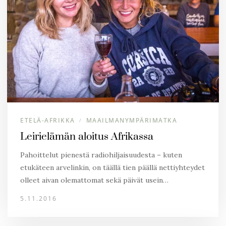
ETELÄ-AFRIKKA
MAAILMANYMPÄRIMATKA
/
Leirielämän aloitus Afrikassa
Pahoittelut pienestä radiohiljaisuudesta – kuten
etukäteen arvelinkin, on täällä tien päällä nettiyhteydet
olleet aivan olemattomat sekä päivät usein…
5.11.2016