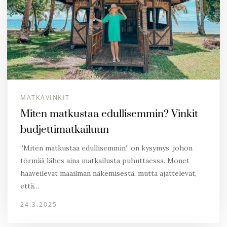
MATKAVINKIT
Miten matkustaa edullisemmin? Vinkit
budjettimatkailuun
“Miten matkustaa edullisemmin” on kysymys, johon
törmää lähes aina matkailusta puhuttaessa. Monet
haaveilevat maailman näkemisestä, mutta ajattelevat,
että…
24.3.2025