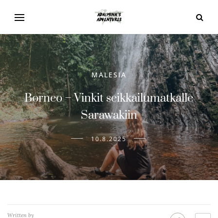
MALESIA
Borneo – Vinkit seikkailumatkalle
Sarawakiin
10.8.2025
Written by