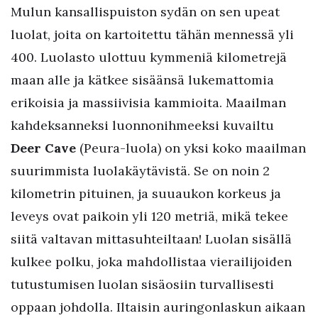
Mulun kansallispuiston sydän on sen upeat
luolat, joita on kartoitettu tähän mennessä yli
400. Luolasto ulottuu kymmeniä kilometrejä
maan alle ja kätkee sisäänsä lukemattomia
erikoisia ja massiivisia kammioita. Maailman
kahdeksanneksi luonnonihmeeksi kuvailtu
Deer Cave
(Peura-luola) on yksi koko maailman
suurimmista luolakäytävistä. Se on noin 2
kilometrin pituinen, ja suuaukon korkeus ja
leveys ovat paikoin yli 120 metriä, mikä tekee
siitä valtavan mittasuhteiltaan! Luolan sisällä
kulkee polku, joka mahdollistaa vierailijoiden
tutustumisen luolan sisäosiin turvallisesti
oppaan johdolla. Iltaisin auringonlaskun aikaan