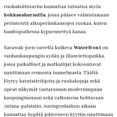
ruokakulttuuriin kannattaa tutustua myös
kokkauskurssilla
, jossa pääsee valmistamaan
perinteistä alkuperäiskansojen ruokaa, kuten
bambuputkessa kypsennettyä kanaa.
Sarawak-joen varrella kulkeva
Waterfront
on
vanhankaupungin sydän ja illanviettopaikka,
jossa paikalliset ja matkailijat kokoontuvat
nauttimaan rennosta tunnelmasta. Täältä
löytyy katutaiteilijoita ja ruokakojuja sekä
upeat näkymät vastarannan modernimpaan
kaupunginosaan sekä valkoisena hohtavaan
Astana-palatsiin. Auringonlaskun aikaan
kannattaa hypätä jokiveneen kyytiin nauttimaan