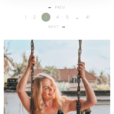
PREV
1
2
3
4
5
…
41
NEXT