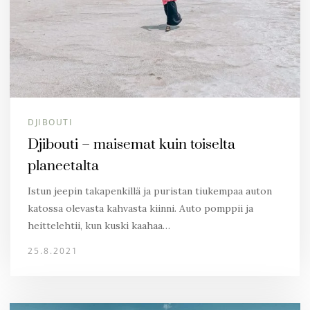
DJIBOUTI
Djibouti – maisemat kuin toiselta
planeetalta
Istun jeepin takapenkillä ja puristan tiukempaa auton
katossa olevasta kahvasta kiinni. Auto pomppii ja
heittelehtii, kun kuski kaahaa…
25.8.2021