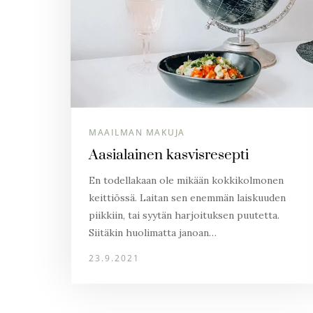
MAAILMAN MAKUJA
Aasialainen kasvisresepti
En todellakaan ole mikään kokkikolmonen
keittiössä. Laitan sen enemmän laiskuuden
piikkiin, tai syytän harjoituksen puutetta.
Siitäkin huolimatta janoan…
23.9.2021