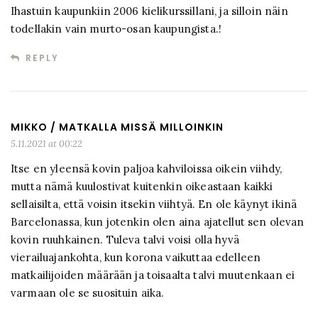
Ihastuin kaupunkiin 2006 kielikurssillani, ja silloin näin
todellakin vain murto-osan kaupungista.!
REPLY
MIKKO / MATKALLA MISSÄ MILLOINKIN
5.11.2021 at 00:22
Itse en yleensä kovin paljoa kahviloissa oikein viihdy,
mutta nämä kuulostivat kuitenkin oikeastaan kaikki
sellaisilta, että voisin itsekin viihtyä. En ole käynyt ikinä
Barcelonassa, kun jotenkin olen aina ajatellut sen olevan
kovin ruuhkainen. Tuleva talvi voisi olla hyvä
vierailuajankohta, kun korona vaikuttaa edelleen
matkailijoiden määrään ja toisaalta talvi muutenkaan ei
varmaan ole se suosituin aika.