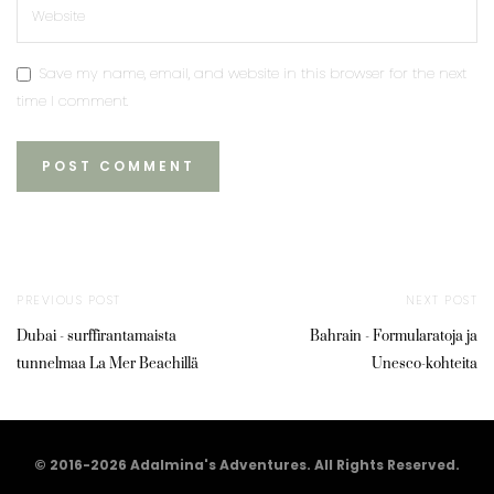
Save my name, email, and website in this browser for the next
time I comment.
PREVIOUS POST
NEXT POST
Dubai - surffirantamaista
Bahrain - Formularatoja ja
tunnelmaa La Mer Beachillä
Unesco-kohteita
© 2016-2026 Adalmina's Adventures. All Rights Reserved.