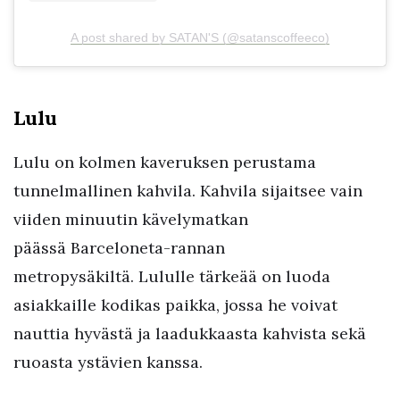
A post shared by SATAN'S (@satanscoffeeco)
Lulu
Lulu on kolmen kaveruksen perustama
tunnelmallinen kahvila. Kahvila sijaitsee vain
viiden minuutin kävelymatkan
päässä Barceloneta-rannan
metropysäkiltä. Lululle tärkeää on luoda
asiakkaille kodikas paikka, jossa he voivat
nauttia hyvästä ja laadukkaasta kahvista sekä
ruoasta ystävien kanssa.