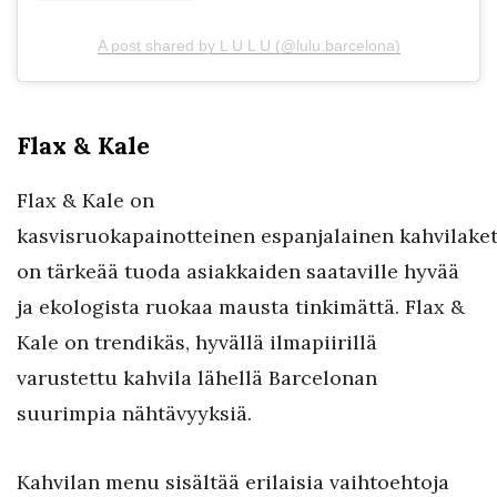
A post shared by L U L U (@lulu.barcelona)
Flax & Kale
Flax & Kale on
kasvisruokapainotteinen espanjalainen kahvilaketj
on tärkeää tuoda asiakkaiden saataville hyvää
ja ekologista ruokaa mausta tinkimättä. Flax &
Kale on trendikäs, hyvällä ilmapiirillä
varustettu kahvila lähellä Barcelonan
suurimpia nähtävyyksiä.
Kahvilan menu sisältää erilaisia vaihtoehtoja