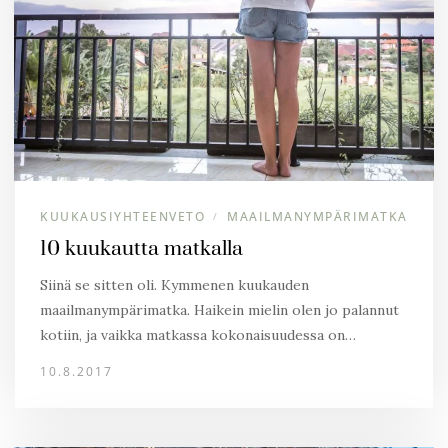
KUUKAUSIYHTEENVETO
MAAILMANYMPÄRIMATKA
/
10 kuukautta matkalla
Siinä se sitten oli. Kymmenen kuukauden
maailmanympärimatka. Haikein mielin olen jo palannut
kotiin, ja vaikka matkassa kokonaisuudessa on…
10.8.2017