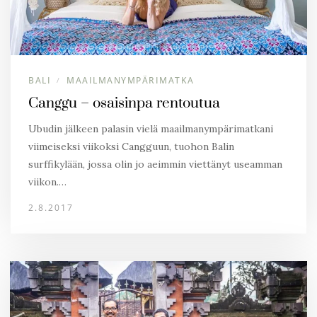
BALI
MAAILMANYMPÄRIMATKA
/
Canggu – osaisinpa rentoutua
Ubudin jälkeen palasin vielä maailmanympärimatkani
viimeiseksi viikoksi Cangguun, tuohon Balin
surffikylään, jossa olin jo aeimmin viettänyt useamman
viikon.…
2.8.2017