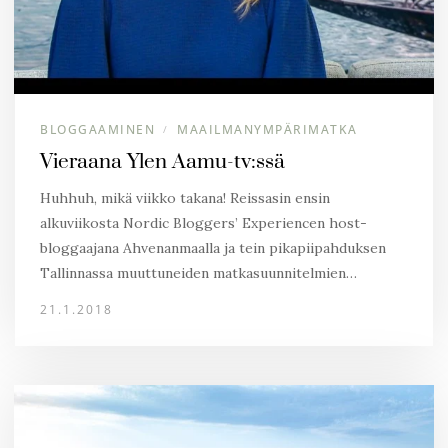
BLOGGAAMINEN
MAAILMANYMPÄRIMATKA
/
Vieraana Ylen Aamu-tv:ssä
Huhhuh, mikä viikko takana! Reissasin ensin
alkuviikosta Nordic Bloggers’ Experiencen host-
bloggaajana Ahvenanmaalla ja tein pikapiipahduksen
Tallinnassa muuttuneiden matkasuunnitelmien…
21.1.2018