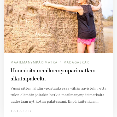
MAAILMANYMPÄRIMATKA
MADAGASKAR
/
Huomioita maailmanympärimatkan
alkutaipaleelta
Vuosi sitten lähdin -postauksessa vähän aavistelin, että
tulen elämään joitakin hetkiä maailmanympärimatkalta
uudestaan nyt kotiin palatessani. Enpä kuitenkaan…
10.10.2017