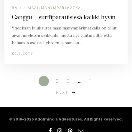
BALI
MAAILMANYMPÄRIMATKA
/
Canggu – surffiparatiisissä kaikki hyvin
Yhdeksän kuukautta maailmanympärimatkalla on ollut
aivan mieletön seikkailu, mutta nyt tuntui siltä, että
haluaisin asettua yhteen ja samaan…
30.7.2017
1
2
3
…
11
NEXT
© 2016-2026 Adalmina's Adventures. All Rights Reserved.