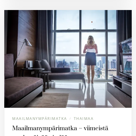
MAAILMANYMPÄRIMATKA
THAIMAA
/
Maailmanympärimatka – viimeistä