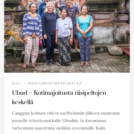
BALI
MAAILMANYMPÄRIMATKA
/
Ubud – Kotimajoitusta riisipeltojen
keskellä
Canggun kolmen viikon surffielämän jälkeen suuntasin
pienelle irtiottomatkalle Ubudiin. Ja itseasiassa
tarkemmin sanottuna vieläkin syvemmälle Balin