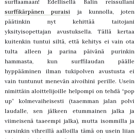
surffaamaan! Edellisellä Balin reissullani
surffikärpänen puraisi
ja kunnolla, joten
päätinkin nyt kehittää taitojani
yksityisopettajan avustuksella. Tällä kertaa
kuitenkin tuntui siltä, että kehitys ei vain ota
tulta alleen ja parina päivänä purinkin
hammasta, kun surffilaudan päälle
hyppääminen ilman tukipolven avustusta ei
vain tuntunut menevän aivoihini perille. Usein
nimittäin aloittelijoille helpompi on tehdä “pop
up” kolmevaiheisesti (taaemman jalan polvi
laudalle, sen jälkeen etummainen jalka ja
viimeisenä taaeempi jalka), mutta isommilla ja
varsinkin vihreillä aalloilla tämä on usein liian