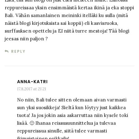
reppureissaa yksin ensimmäistä kertaa ikinä ja eka stoppi
Bali. Vähän samanlainen meininki itelläki ku sulla (mitä
näistä blogi kirjotuksista sai koppii) eli kasvisruoka,
surffauksen opettelu ja EI niitä turre mestoja! Tää blogi
jeesas niin paljon ?
REPLY
ANNA-KATRI
17.8.2017 at 21:21
No niin, Bali tulee sitten olemaan aivan varmasti
sun yksi suosikkeja! Sieltä kun löytyy just kaikkea
tuota! Ja jos jokin asia askarruttaa niin kysele toki
lisää. 🙂 Ihanaa reissusuunnittelua ja tulevaa
reppureissua sinulle, siitä tulee varmasti
ikimuistoinen seikkailu!