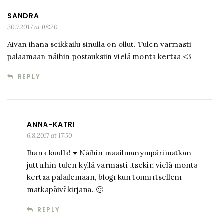
SANDRA
30.7.2017 at 08:20
Aivan ihana seikkailu sinulla on ollut. Tulen varmasti
palaamaan näihin postauksiin vielä monta kertaa <3
REPLY
ANNA-KATRI
6.8.2017 at 17:50
Ihana kuulla! ♥ Näihin maailmanympärimatkan
juttuihin tulen kyllä varmasti itsekin vielä monta
kertaa palailemaan, blogi kun toimi itselleni
matkapäiväkirjana. 🙂
REPLY