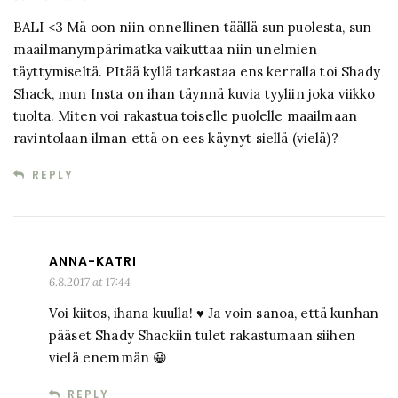
BALI <3 Mä oon niin onnellinen täällä sun puolesta, sun
maailmanympärimatka vaikuttaa niin unelmien
täyttymiseltä. PItää kyllä tarkastaa ens kerralla toi Shady
Shack, mun Insta on ihan täynnä kuvia tyyliin joka viikko
tuolta. Miten voi rakastua toiselle puolelle maailmaan
ravintolaan ilman että on ees käynyt siellä (vielä)?
REPLY
ANNA-KATRI
6.8.2017 at 17:44
Voi kiitos, ihana kuulla! ♥ Ja voin sanoa, että kunhan
pääset Shady Shackiin tulet rakastumaan siihen
vielä enemmän 😀
REPLY