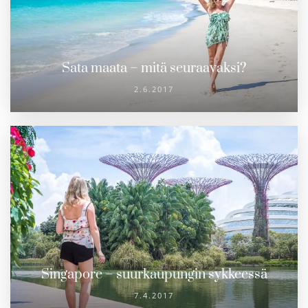
Sata maata – mitä seuraavaksi?
2.6.2017
Singapore – suurkaupungin sykkeessä
7.4.2017