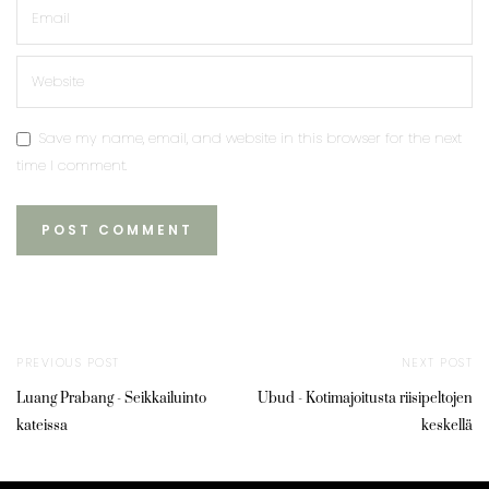
Save my name, email, and website in this browser for the next
time I comment.
PREVIOUS POST
NEXT POST
Luang Prabang - Seikkailuinto
Ubud - Kotimajoitusta riisipeltojen
kateissa
keskellä