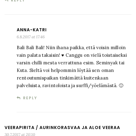
REPLY
ANNA-KATRI
6.8.2017 at 17:46
Bali Bali Bali! Niin ihana paikka, että voisin milloin
vain palata takaisin! ♥ Canggu on vielä toistaiseksi
varsin chilli mesta verrattuna esim. Seminyak tai
Kuta. Sieltä voi helpommin löytää sen oman
rentoutumispaikan tinkimättä kuitenkaan
palveluista, ravintoloista ja surffi/yöelämästä. 🙂
REPLY
VEERAPIRITA / AURINKORASVAA JA ALOE VEERAA
30.7.2017 at 20:10