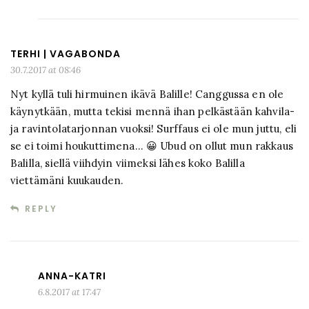
TERHI | VAGABONDA
30.7.2017 at 08:46
Nyt kyllä tuli hirmuinen ikävä Balille! Canggussa en ole
käynytkään, mutta tekisi mennä ihan pelkästään kahvila-
ja ravintolatarjonnan vuoksi! Surffaus ei ole mun juttu, eli
se ei toimi houkuttimena… 😀 Ubud on ollut mun rakkaus
Balilla, siellä viihdyin viimeksi lähes koko Balilla
viettämäni kuukauden.
REPLY
ANNA-KATRI
6.8.2017 at 17:47