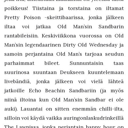
poikkeus! Tiistaina ja torstaina on iltamat
Pretty Poison -skeittibaarissa, jonka jälkeen
iltaa voi jatkaa Old Man’sin Sandbarin
rantabileisiin. Keskiviikkona vuorossa on Old
Man’sin legendaarinen Dirty Old Wednesday ja
samoin perjantaina Old Man’s tarjoaa seudun
parhaimmat bileet. Sunnuntaisin taas
suurinosa suuntaan Deukseen kuuntelemaan
livebändiä, jonka jälkeen voi vielä lähteä
jatkoille Echo Beachin Sandbariin (ja myös
niinä iltoina kun Old Man’sin Sandbar ei ole
auki). Lauantai on sitten enemmän chilli-ilta,
silloin voi käydä vaikka auringonlaskudrinkeillä
The Lawnissa, jonka perjantain happy hour on