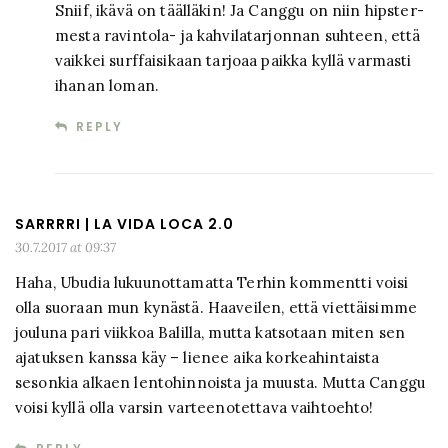
Sniif, ikävä on täälläkin! Ja Canggu on niin hipster-
mesta ravintola- ja kahvilatarjonnan suhteen, että
vaikkei surffaisikaan tarjoaa paikka kyllä varmasti
ihanan loman.
REPLY
SARRRRI | LA VIDA LOCA 2.0
30.7.2017 at 09:37
Haha, Ubudia lukuunottamatta Terhin kommentti voisi
olla suoraan mun kynästä. Haaveilen, että viettäisimme
jouluna pari viikkoa Balilla, mutta katsotaan miten sen
ajatuksen kanssa käy – lienee aika korkeahintaista
sesonkia alkaen lentohinnoista ja muusta. Mutta Canggu
voisi kyllä olla varsin varteenotettava vaihtoehto!