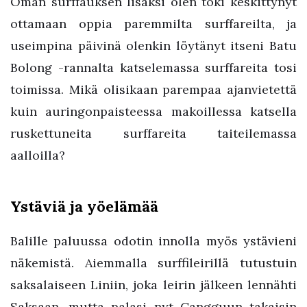
Oman surffauksen lisäksi olen toki keskittynyt
ottamaan oppia paremmilta surffareilta, ja
useimpina päivinä olenkin löytänyt itseni Batu
Bolong -rannalta katselemassa surffareita tosi
toimissa. Mikä olisikaan parempaa ajanvietettä
kuin auringonpaisteessa makoillessa katsella
ruskettuneita surffareita taiteilemassa
aalloilla?
Ystäviä ja yöelämää
Balille paluussa odotin innolla myös ystävieni
näkemistä. Aiemmalla surffileirillä tutustuin
saksalaiseen Liniin, joka leirin jälkeen lennähti
Saksaan, mutta palasi nyt Cangguun takaisin