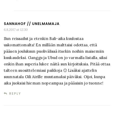
SANNAHOF // UNELMAMAJA
6.8.2017 at 12:30
Sun reissailut ja etenkin Bali-aika kuulostaa
uskomattomalta! En millään malttaisi odottaa, että
pääsen joulukuun puolivälissä itsekin noihin maisemiin
kuukaudeksi. Ganggu ja Ubud on jo varmalla listalla, siksi
onkin ihan superia lukee näitä sun kirjoituksia. Pitää ottaa
talteen suosittelemiasi paikkoja 🙂 Lisäksi ajattelin
suunnatala Gili Airille muutamaksi päiväksi. Oijoi, kunpa
aika juoksisi hieman nopeampaa ja pääsisin jo tuonne!
REPLY