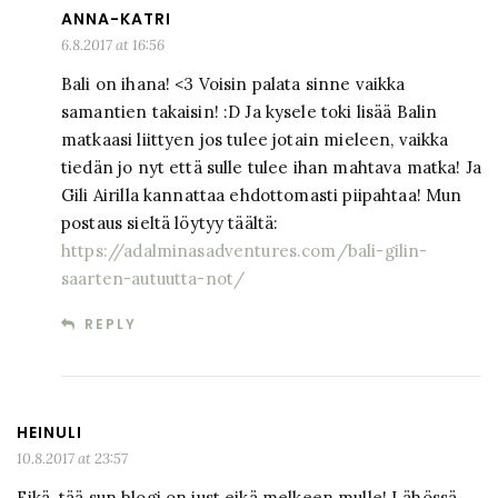
ANNA-KATRI
6.8.2017 at 16:56
Bali on ihana! <3 Voisin palata sinne vaikka
samantien takaisin! :D Ja kysele toki lisää Balin
matkaasi liittyen jos tulee jotain mieleen, vaikka
tiedän jo nyt että sulle tulee ihan mahtava matka! Ja
Gili Airilla kannattaa ehdottomasti piipahtaa! Mun
postaus sieltä löytyy täältä:
https://adalminasadventures.com/bali-gilin-
saarten-autuutta-not/
REPLY
HEINULI
10.8.2017 at 23:57
Eikä, tää sun blogi on just eikä melkeen mulle! Lähössä