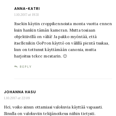
ANNA-KATRI
1.10.2017 at 19:31
Itsekin käytin croppikennoista monta vuotta ennen
kuin hankin tämän kameran. Mutta tosiaan
objektiivillä on väliä! Ja pakko myöntää, että
itsellenikin GoPron käyttö on välillä pientä tuskaa,
kun on tottunut käyttämään canonia, mutta
harjoitus tekee mestarin. 🙂
REPLY
JOHANNA HASU
1.10.2017 at 22:09
Hei, voiko sinun ottamiasi valokuvia käyttää vapaasti.
Sinulla on valokuviin tekijänoikeus niihin tietysti.