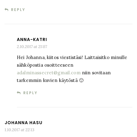
REPLY
ANNA-KATRI
2.10.2017 at 21:07
Hei Johanna, kiitos viestistäsi! Laittaisitko minulle
sähköpostia osoitteeseen
adalminassecret@gmail.com
niin sovitaan
tarkemmin kuvien käytöstä 🙂
REPLY
JOHANNA HASU
1.10.2017 at 22:13