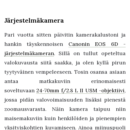
Järjestelmäkamera
Pari vuotta sitten päivitin kamerakalustoni ja
hankin täyskennoisen
Canonin EOS 6D -
järjestelmäkameran
. Sillä on tullut opeteltua
valokuvausta siitä saakka, ja olen kyllä pirun
tyytyväinen vempeleeseen. Tosin osansa asiaan
antaa matkakuviin erinomaisesti
soveltuvaan
24-70mm f/2.8 L II USM -objektiivi
,
jossa pidän valovoimaisuuden lisäksi pienestä
zoomausvarasta. Näin kamera taipuu niin
maisemakuviin kuin henkilöiden ja pienempien
yksityiskohtien kuvamiseen. Ainoa miinuspuoli