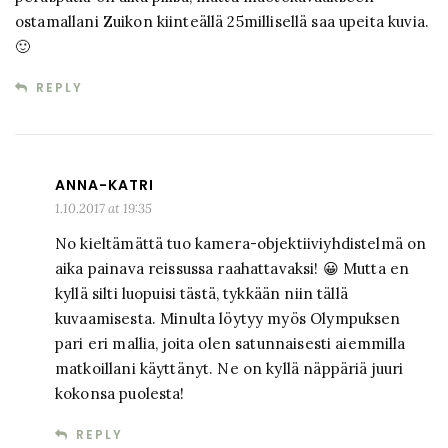
ostamallani Zuikon kiinteällä 25millisellä saa upeita kuvia.
🙂
REPLY
ANNA-KATRI
1.10.2017 at 19:35
No kieltämättä tuo kamera-objektiiviyhdistelmä on
aika painava reissussa raahattavaksi! 😀 Mutta en
kyllä silti luopuisi tästä, tykkään niin tällä
kuvaamisesta. Minulta löytyy myös Olympuksen
pari eri mallia, joita olen satunnaisesti aiemmilla
matkoillani käyttänyt. Ne on kyllä näppäriä juuri
kokonsa puolesta!
REPLY