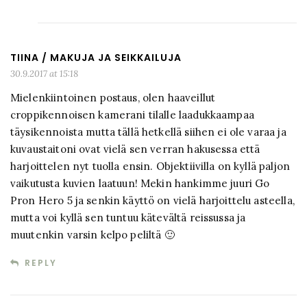
TIINA / MAKUJA JA SEIKKAILUJA
30.9.2017 at 15:18
Mielenkiintoinen postaus, olen haaveillut
croppikennoisen kamerani tilalle laadukkaampaa
täysikennoista mutta tällä hetkellä siihen ei ole varaa ja
kuvaustaitoni ovat vielä sen verran hakusessa että
harjoittelen nyt tuolla ensin. Objektiivilla on kyllä paljon
vaikutusta kuvien laatuun! Mekin hankimme juuri Go
Pron Hero 5 ja senkin käyttö on vielä harjoittelu asteella,
mutta voi kyllä sen tuntuu kätevältä reissussa ja
muutenkin varsin kelpo peliltä 🙂
REPLY