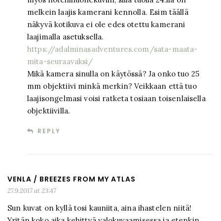
melkein laajis kamerani kennolla. Esim täällä
näkyvä kotikuva ei ole edes otettu kamerani
laajimalla asetuksella.
https://adalminasadventures.com/sata-maata-
mita-seuraavaksi/
Mikä kamera sinulla on käytössä? Ja onko tuo 25
mm objektiivi minkä merkin? Veikkaan että tuo
laajisongelmasi voisi ratketa tosiaan toisenlaisella
objektiivilla.
REPLY
VENLA / BREEZES FROM MY ATLAS
27.9.2017 at 23:47
Sun kuvat on kyllä tosi kauniita, aina ihastelen niitä!
Yritän koko aika kehittyä valokuvaamisessa ja etenkin