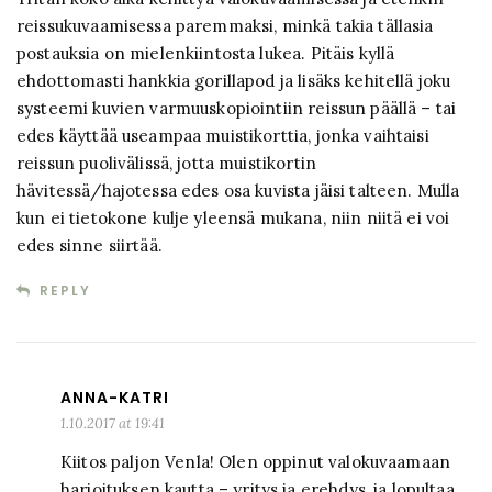
reissukuvaamisessa paremmaksi, minkä takia tällasia
postauksia on mielenkiintosta lukea. Pitäis kyllä
ehdottomasti hankkia gorillapod ja lisäks kehitellä joku
systeemi kuvien varmuuskopiointiin reissun päällä – tai
edes käyttää useampaa muistikorttia, jonka vaihtaisi
reissun puolivälissä, jotta muistikortin
hävitessä/hajotessa edes osa kuvista jäisi talteen. Mulla
kun ei tietokone kulje yleensä mukana, niin niitä ei voi
edes sinne siirtää.
REPLY
ANNA-KATRI
1.10.2017 at 19:41
Kiitos paljon Venla! Olen oppinut valokuvaamaan
harjoituksen kautta – yritys ja erehdys, ja lopultaa