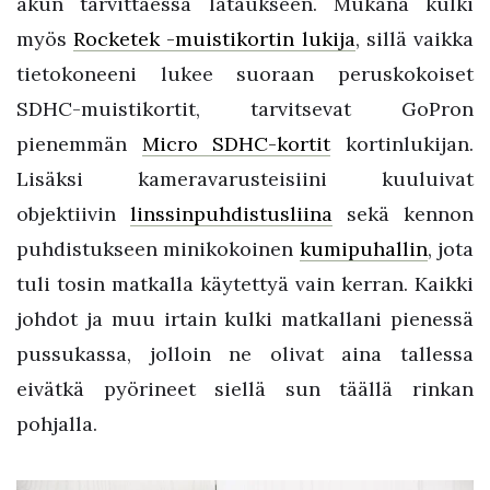
akun tarvittaessa lataukseen. Mukana kulki
myös
Rocketek -muistikortin lukija
, sillä vaikka
tietokoneeni lukee suoraan peruskokoiset
SDHC-muistikortit, tarvitsevat GoPron
pienemmän
Micro SDHC-kortit
kortinlukijan.
Lisäksi kameravarusteisiini kuuluivat
objektiivin
linssinpuhdistusliina
sekä kennon
puhdistukseen minikokoinen
kumipuhallin
, jota
tuli tosin matkalla käytettyä vain kerran. Kaikki
johdot ja muu irtain kulki matkallani pienessä
pussukassa, jolloin ne olivat aina tallessa
eivätkä pyörineet siellä sun täällä rinkan
pohjalla.