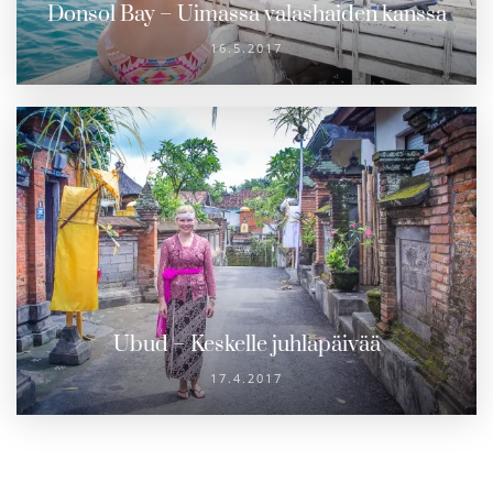
Donsol Bay – Uimassa valashaiden kanssa
16.5.2017
Ubud – Keskelle juhlapäivää
17.4.2017