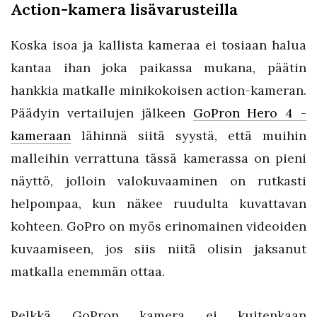
Action-kamera lisävarusteilla
Koska isoa ja kallista kameraa ei tosiaan halua
kantaa ihan joka paikassa mukana, päätin
hankkia matkalle minikokoisen action-kameran.
Päädyin vertailujen jälkeen
GoPron Hero 4 -
kameraan
lähinnä siitä syystä, että muihin
malleihin verrattuna tässä kamerassa on pieni
näyttö, jolloin valokuvaaminen on rutkasti
helpompaa, kun näkee ruudulta kuvattavan
kohteen. GoPro on myös erinomainen videoiden
kuvaamiseen, jos siis niitä olisin jaksanut
matkalla enemmän ottaa.
Pelkkä GoPron kamera ei kuitenkaan