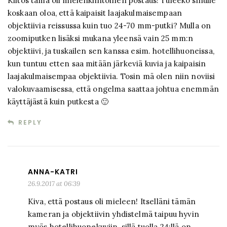
Kiitos tämä oli mielenkiintoinen postaus! Tuleeko sinulle
koskaan oloa, että kaipaisit laajakulmaisempaan
objektiivia reissussa kuin tuo 24-70 mm-putki? Mulla on
zoomiputken lisäksi mukana yleensä vain 25 mm:n
objektiivi, ja tuskailen sen kanssa esim. hotellihuoneissa,
kun tuntuu etten saa mitään järkeviä kuvia ja kaipaisin
laajakulmaisempaa objektiivia. Tosin mä olen niin noviisi
valokuvaamisessa, että ongelma saattaa johtua enemmän
käyttäjästä kuin putkesta 🙂
REPLY
ANNA-KATRI
26.9.2017 at 06:39
Kiva, että postaus oli mieleen! Itselläni tämän
kameran ja objektiivin yhdistelmä taipuu hyvin
myös hotellihuonekuviin, sillä tuolla 24:llä on