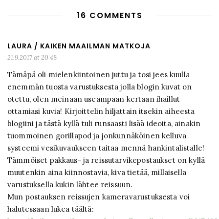
16 COMMENTS
LAURA / KAIKEN MAAILMAN MATKOJA
21.9.2017 at 20:48
Tämäpä oli mielenkiintoinen juttu ja tosi jees kuulla
enemmän tuosta varustuksesta jolla blogin kuvat on
otettu, olen meinaan useampaan kertaan ihaillut
ottamiasi kuvia! Kirjoittelin hiljattain itsekin aiheesta
blogiini ja tästä kyllä tuli runsaasti lisää ideoita, ainakin
tuommoinen gorillapod ja jonkunnäköinen kelluva
systeemi vesikuvaukseen taitaa mennä hankintalistalle!
Tämmöiset pakkaus- ja reissutarvikepostaukset on kyllä
muutenkin aina kiinnostavia, kiva tietää, millaisella
varustuksella kukin lähtee reissuun.
Mun postauksen reissujen kameravarustuksesta voi
halutessaan lukea täältä: