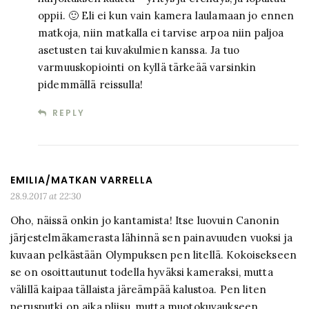
oppii. 🙂 Eli ei kun vain kamera laulamaan jo ennen
matkoja, niin matkalla ei tarvise arpoa niin paljoa
asetusten tai kuvakulmien kanssa. Ja tuo
varmuuskopiointi on kyllä tärkeää varsinkin
pidemmällä reissulla!
REPLY
EMILIA/MATKAN VARRELLA
28.9.2017 at 22:30
Oho, näissä onkin jo kantamista! Itse luovuin Canonin
järjestelmäkamerasta lähinnä sen painavuuden vuoksi ja
kuvaan pelkästään Olympuksen pen litellä. Kokoisekseen
se on osoittautunut todella hyväksi kameraksi, mutta
välillä kaipaa tällaista järeämpää kalustoa. Pen liten
perusputki on aika pliisu, mutta muotokuvaukseen