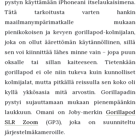
pystyn käyttämään iPhoneani itselaukaisimena.
Tätä tarkoitusta varten hankin
maailmanympärimatkalle mukaan
pienikokoisen ja kevyen gorillapod-kolmijalan,
joka on ollut äärettömän käytännöllinen, sillä
sen voi kiinnittää lähes minne vain – jopa puun
oksalle tai sillan kaiteeseen. Tietenkään
gorillapod ei ole niin tukeva kuin kunnolliset
kolmijalat, mutta pitkällä reissulla sen koko oli
kyllä ykkösasia mitä arvostin. Gorillapadin
pystyi sujauttamaan mukaan pienempäänkin
laukkuun. Omani on Joby-merkin
Gorillapod
SLR Zoom
(GP3), joka on suunniteltu
järjestelmäkameroille.