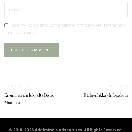
Save my name, email, and website in this browser for the next
time I comment.
PREVIOUS POST
NEXT POST
Ensimmäinen lukijailta Bistro
Etelä-Afrikka - Infopaketti
Manussa!
© 2016-2026 Adalmina's Adventures. All Rights Reserved.