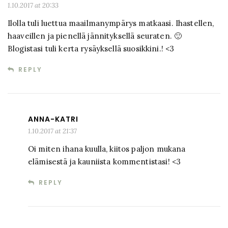
1.10.2017 at 20:33
Ilolla tuli luettua maailmanympärys matkaasi. Ihastellen,
haaveillen ja pienellä jännityksellä seuraten. 🙂
Blogistasi tuli kerta rysäyksellä suosikkini.! <3
REPLY
ANNA-KATRI
1.10.2017 at 21:37
Oi miten ihana kuulla, kiitos paljon mukana
elämisestä ja kauniista kommentistasi! <3
REPLY