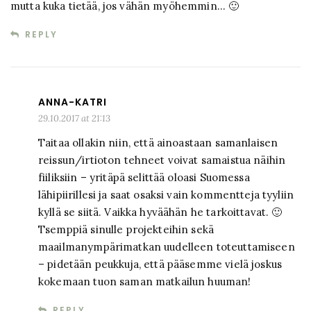
mutta kuka tietää, jos vähän myöhemmin… 🙂
REPLY
ANNA-KATRI
29.10.2017 at 21:13
Taitaa ollakin niin, että ainoastaan samanlaisen
reissun/irtioton tehneet voivat samaistua näihin
fiiliksiin – yritäpä selittää oloasi Suomessa
lähipiirillesi ja saat osaksi vain kommentteja tyyliin
kyllä se siitä. Vaikka hyväähän he tarkoittavat. 🙂
Tsemppiä sinulle projekteihin sekä
maailmanympärimatkan uudelleen toteuttamiseen
– pidetään peukkuja, että pääsemme vielä joskus
kokemaan tuon saman matkailun huuman!
REPLY