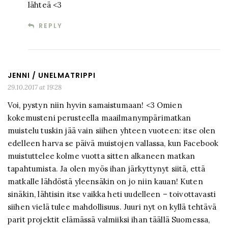
lähteä <3
REPLY
JENNI / UNELMATRIPPI
29.10.2017 at 19:28
Voi, pystyn niin hyvin samaistumaan! <3 Omien
kokemusteni perusteella maailmanympärimatkan
muistelu tuskin jää vain siihen yhteen vuoteen: itse olen
edelleen harva se päivä muistojen vallassa, kun Facebook
muistuttelee kolme vuotta sitten alkaneen matkan
tapahtumista. Ja olen myös ihan järkyttynyt siitä, että
matkalle lähdöstä yleensäkin on jo niin kauan! Kuten
sinäkin, lähtisin itse vaikka heti uudelleen – toivottavasti
siihen vielä tulee mahdollisuus. Juuri nyt on kyllä tehtävä
parit projektit elämässä valmiiksi ihan täällä Suomessa,