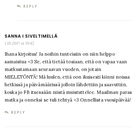
REPLY
SANNA I SIVELTIMELLÄ
1.10.2017 at 19:42
Ihana kirjoitus! Ja noihin tunteisiin on niin helppo
samaistua <3 Se, että tietää tosiaan, että on vapaa vaan
matkustamaan seuraavan vuoden, on jotain
MIELETÖNTÄ! Mä luulen, että oon ikuisesti kiinni noissa
hetkissä ja päivämäärissä jolloin lähdettiin ja saavuttiin,
koska jo FB itsessään niistä muistuttelee. Maailman paras
matka ja onneksi se tuli tehtyä <3 Onnellista vuosipäivää!
REPLY