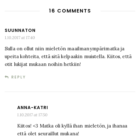
16 COMMENTS
SUUNNATON
1.10.2017 at 17:40
Sulla on ollut niin mieletön maailmanympärimatka ja
upeita kohteita, että sitä kelpaakin muistella. Kiitos, että
otit lukijat mukaan noihin hetkiin!
REPLY
ANNA-KATRI
1.10.2017 at 17:50
Kiitos! <3 Matka oli kyllä ihan mieletön, ja ihanaa
että olet seuraillut mukana!