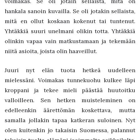
voimakas. Se oli jotain sellaista, mitä on
hankala sanoin kuvailla. Se oli jotakin sellaista,
mitä en ollut koskaan kokenut tai tuntenut.
Yhtäkkiä suuri unelmani olikin totta. Yhtäkkiä
olinkin vapaa vain matkustamaan ja tekemään
niitä asioita, joista olin haaveillut.
Juuri nyt elän tuota hetkeä uudelleen
mielessäni. Voimakas tunnekuohu kulkee läpi
kroppani ja tekee mieli päästää huutoitku
valloilleen. Sen hetken muisteleminen on
edelleenkin äärettömän koskettava, mutta
samalla jollakin tapaa katkeran suloinen. Nyt
olen kuitenkin jo takaisin Suomessa, palannut