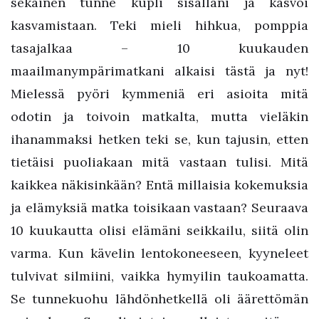
sekainen tunne kupli sisälläni ja kasvoi
kasvamistaan. Teki mieli hihkua, pomppia
tasajalkaa – 10 kuukauden
maailmanympärimatkani alkaisi tästä ja nyt!
Mielessä pyöri kymmeniä eri asioita mitä
odotin ja toivoin matkalta, mutta vieläkin
ihanammaksi hetken teki se, kun tajusin, etten
tietäisi puoliakaan mitä vastaan tulisi. Mitä
kaikkea näkisinkään? Entä millaisia kokemuksia
ja elämyksiä matka toisikaan vastaan? Seuraava
10 kuukautta olisi elämäni seikkailu, siitä olin
varma. Kun kävelin lentokoneeseen, kyyneleet
tulvivat silmiini, vaikka hymyilin taukoamatta.
Se tunnekuohu lähdönhetkellä oli äärettömän