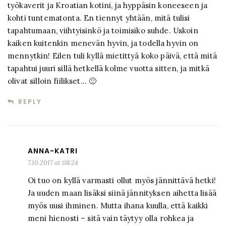
työkaverit ja Kroatian kotini, ja hyppäsin koneeseen ja
kohti tuntematonta. En tiennyt yhtään, mitä tulisi
tapahtumaan, viihtyisinkö ja toimisiko suhde. Uskoin
kaiken kuitenkin menevän hyvin, ja todella hyvin on
mennytkin! Eilen tuli kyllä mietittyä koko päivä, että mitä
tapahtui juuri sillä hetkellä kolme vuotta sitten, ja mitkä
olivat silloin fiilikset… 🙂
REPLY
ANNA-KATRI
7.10.2017 at 08:24
Oi tuo on kyllä varmasti ollut myös jännittävä hetki!
Ja uuden maan lisäksi siinä jännityksen aihetta lisää
myös uusi ihminen. Mutta ihana kuulla, että kaikki
meni hienosti – sitä vain täytyy olla rohkea ja