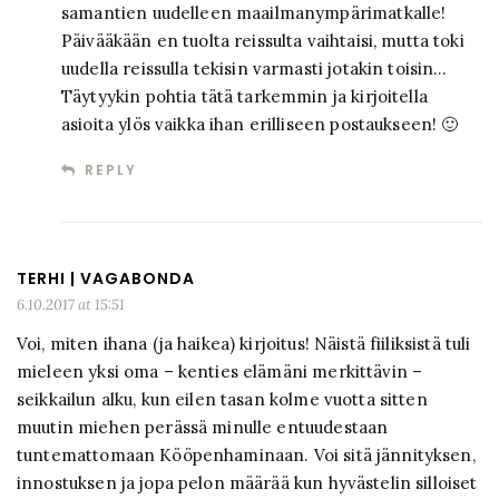
samantien uudelleen maailmanympärimatkalle!
Päivääkään en tuolta reissulta vaihtaisi, mutta toki
uudella reissulla tekisin varmasti jotakin toisin…
Täytyykin pohtia tätä tarkemmin ja kirjoitella
asioita ylös vaikka ihan erilliseen postaukseen! 🙂
REPLY
TERHI | VAGABONDA
6.10.2017 at 15:51
Voi, miten ihana (ja haikea) kirjoitus! Näistä fiiliksistä tuli
mieleen yksi oma – kenties elämäni merkittävin –
seikkailun alku, kun eilen tasan kolme vuotta sitten
muutin miehen perässä minulle entuudestaan
tuntemattomaan Kööpenhaminaan. Voi sitä jännityksen,
innostuksen ja jopa pelon määrää kun hyvästelin silloiset