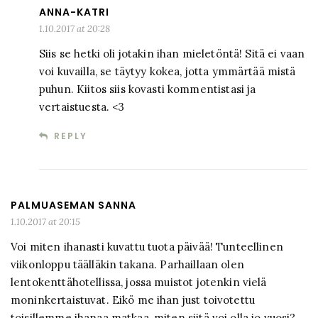
ANNA-KATRI
1.10.2017 at 20:28
Siis se hetki oli jotakin ihan mieletöntä! Sitä ei vaan
voi kuvailla, se täytyy kokea, jotta ymmärtää mistä
puhun. Kiitos siis kovasti kommentistasi ja
vertaistuesta. <3
REPLY
PALMUASEMAN SANNA
1.10.2017 at 20:15
Voi miten ihanasti kuvattu tuota päivää! Tunteellinen
viikonloppu täälläkin takana. Parhaillaan olen
lentokenttähotellissa, jossa muistot jotenkin vielä
moninkertaistuvat. Eikö me ihan just toivotettu
toisillemme ihanaa matkaa, miten siitä voi olla jo vuosi?