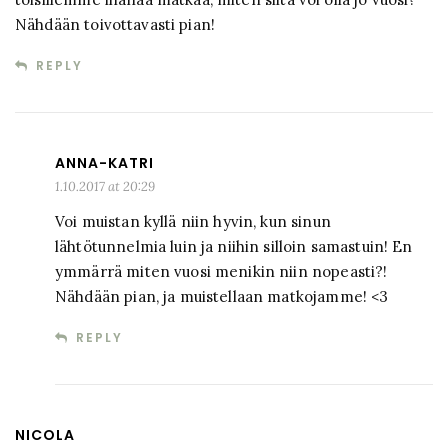
Nähdään toivottavasti pian!
REPLY
ANNA-KATRI
1.10.2017 at 20:29
Voi muistan kyllä niin hyvin, kun sinun
lähtötunnelmia luin ja niihin silloin samastuin! En
ymmärrä miten vuosi menikin niin nopeasti?!
Nähdään pian, ja muistellaan matkojamme! <3
REPLY
NICOLA