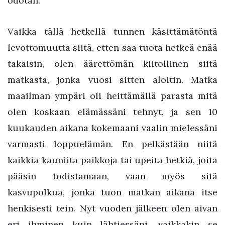
odotan.
Vaikka tällä hetkellä tunnen käsittämätöntä
levottomuutta siitä, etten saa tuota hetkeä enää
takaisin, olen äärettömän kiitollinen siitä
matkasta, jonka vuosi sitten aloitin. Matka
maailman ympäri oli heittämällä parasta mitä
olen koskaan elämässäni tehnyt, ja sen 10
kuukauden aikana kokemaani vaalin mielessäni
varmasti loppuelämän. En pelkästään niitä
kaikkia kauniita paikkoja tai upeita hetkiä, joita
pääsin todistamaan, vaan myös sitä
kasvupolkua, jonka tuon matkan aikana itse
henkisesti tein. Nyt vuoden jälkeen olen aivan
eri ihminen kuin lähtiessäni, vaikkakin se