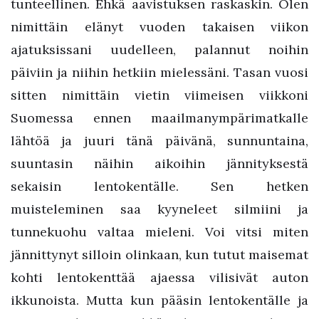
tunteellinen. Ehkä aavistuksen raskaskin. Olen
nimittäin elänyt vuoden takaisen viikon
ajatuksissani uudelleen, palannut noihin
päiviin ja niihin hetkiin mielessäni. Tasan vuosi
sitten nimittäin vietin viimeisen viikkoni
Suomessa ennen maailmanympärimatkalle
lähtöä ja juuri tänä päivänä, sunnuntaina,
suuntasin näihin aikoihin jännityksestä
sekaisin lentokentälle. Sen hetken
muisteleminen saa kyyneleet silmiini ja
tunnekuohu valtaa mieleni. Voi vitsi miten
jännittynyt silloin olinkaan, kun tutut maisemat
kohti lentokenttää ajaessa vilisivät auton
ikkunoista. Mutta kun pääsin lentokentälle ja