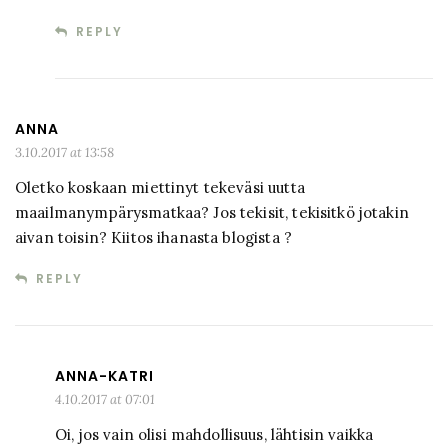
REPLY
ANNA
3.10.2017 at 13:58
Oletko koskaan miettinyt tekeväsi uutta
maailmanympärysmatkaa? Jos tekisit, tekisitkö jotakin
aivan toisin? Kiitos ihanasta blogista ?
REPLY
ANNA-KATRI
4.10.2017 at 07:01
Oi, jos vain olisi mahdollisuus, lähtisin vaikka