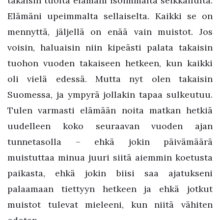
takaisin tuolta elämäni isoimmalta seikkailulta.
Elämäni upeimmalta sellaiselta. Kaikki se on
mennyttä, jäljellä on enää vain muistot. Jos
voisin, haluaisin niin kipeästi palata takaisin
tuohon vuoden takaiseen hetkeen, kun kaikki
oli vielä edessä. Mutta nyt olen takaisin
Suomessa, ja ympyrä jollakin tapaa sulkeutuu.
Tulen varmasti elämään noita matkan hetkiä
uudelleen koko seuraavan vuoden ajan
tunnetasolla – ehkä jokin päivämäärä
muistuttaa minua juuri siitä aiemmin koetusta
paikasta, ehkä jokin biisi saa ajatukseni
palaamaan tiettyyn hetkeen ja ehkä jotkut
muistot tulevat mieleeni, kun niitä vähiten