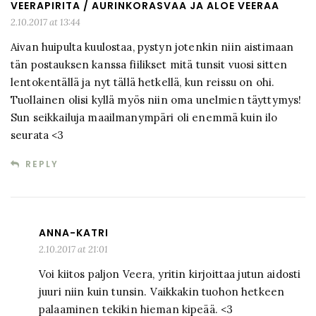
VEERAPIRITA / AURINKORASVAA JA ALOE VEERAA
2.10.2017 at 13:44
Aivan huipulta kuulostaa, pystyn jotenkin niin aistimaan
tän postauksen kanssa fiilikset mitä tunsit vuosi sitten
lentokentällä ja nyt tällä hetkellä, kun reissu on ohi.
Tuollainen olisi kyllä myös niin oma unelmien täyttymys!
Sun seikkailuja maailmanympäri oli enemmä kuin ilo
seurata <3
REPLY
ANNA-KATRI
2.10.2017 at 21:01
Voi kiitos paljon Veera, yritin kirjoittaa jutun aidosti
juuri niin kuin tunsin. Vaikkakin tuohon hetkeen
palaaminen tekikin hieman kipeää. <3