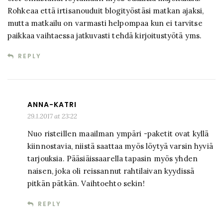
Rohkeaa että irtisanouduit blogityöstäsi matkan ajaksi,
mutta matkailu on varmasti helpompaa kun ei tarvitse
paikkaa vaihtaessa jatkuvasti tehdä kirjoitustyötä yms.
REPLY
ANNA-KATRI
29.1.2017 at 23:22
Nuo risteillen maailman ympäri -paketit ovat kyllä
kiinnostavia, niistä saattaa myös löytyä varsin hyviä
tarjouksia. Pääsiäissaarella tapasin myös yhden
naisen, joka oli reissannut rahtilaivan kyydissä
pitkän pätkän. Vaihtoehto sekin!
REPLY