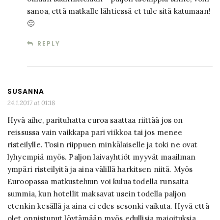
sanoa, että matkalle lähtiessä et tule sitä katumaan!
🙂
REPLY
SUSANNA
24.1.2017 at 01:18
Hyvä aihe, parituhatta euroa saattaa riittää jos on
reissussa vain vaikkapa pari viikkoa tai jos menee
risteilylle. Tosin riippuen minkälaiselle ja toki ne ovat
lyhyempiä myös. Paljon laivayhtiöt myyvät maailman
ympäri risteilyitä ja aina välillä harkitsen niitä. Myös
Euroopassa matkusteluun voi kulua todella runsaita
summia, kun hotellit maksavat usein todella paljon
etenkin kesällä ja aina ei edes sesonki vaikuta. Hyvä että
olet onnistunut löytämään myös edullisia majoituksia.