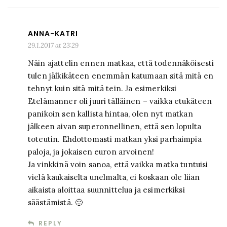
ANNA-KATRI
29.1.2017 at 23:29
Näin ajattelin ennen matkaa, että todennäköisesti
tulen jälkikäteen enemmän katumaan sitä mitä en
tehnyt kuin sitä mitä tein. Ja esimerkiksi
Etelämanner oli juuri tälläinen – vaikka etukäteen
panikoin sen kallista hintaa, olen nyt matkan
jälkeen aivan superonnellinen, että sen lopulta
toteutin. Ehdottomasti matkan yksi parhaimpia
paloja, ja jokaisen euron arvoinen!
Ja vinkkinä voin sanoa, että vaikka matka tuntuisi
vielä kaukaiselta unelmalta, ei koskaan ole liian
aikaista aloittaa suunnittelua ja esimerkiksi
säästämistä. 🙂
REPLY