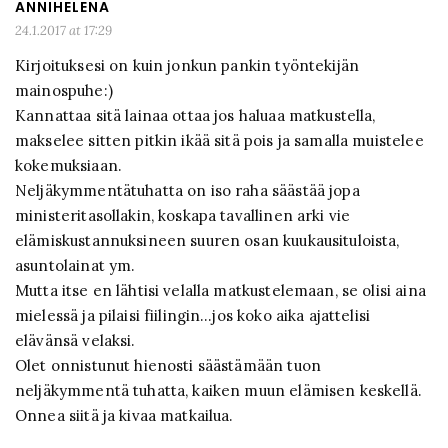
ANNIHELENA
24.1.2017 at 17:29
Kirjoituksesi on kuin jonkun pankin työntekijän
mainospuhe:)
Kannattaa sitä lainaa ottaa jos haluaa matkustella,
makselee sitten pitkin ikää sitä pois ja samalla muistelee
kokemuksiaan.
Neljäkymmentätuhatta on iso raha säästää jopa
ministeritasollakin, koskapa tavallinen arki vie
elämiskustannuksineen suuren osan kuukausituloista,
asuntolainat ym.
Mutta itse en lähtisi velalla matkustelemaan, se olisi aina
mielessä ja pilaisi fiilingin…jos koko aika ajattelisi
elävänsä velaksi.
Olet onnistunut hienosti säästämään tuon
neljäkymmentä tuhatta, kaiken muun elämisen keskellä.
Onnea siitä ja kivaa matkailua.