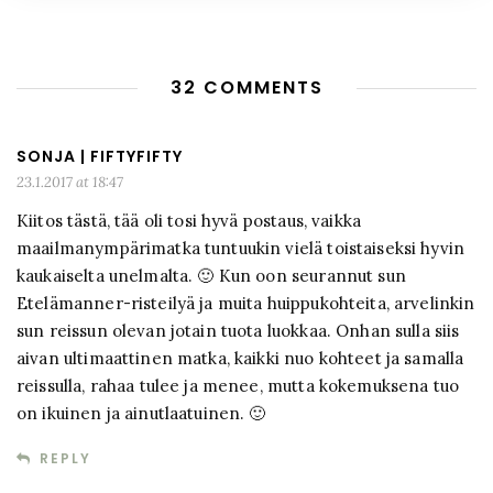
32 COMMENTS
SONJA | FIFTYFIFTY
23.1.2017 at 18:47
Kiitos tästä, tää oli tosi hyvä postaus, vaikka
maailmanympärimatka tuntuukin vielä toistaiseksi hyvin
kaukaiselta unelmalta. 🙂 Kun oon seurannut sun
Etelämanner-risteilyä ja muita huippukohteita, arvelinkin
sun reissun olevan jotain tuota luokkaa. Onhan sulla siis
aivan ultimaattinen matka, kaikki nuo kohteet ja samalla
reissulla, rahaa tulee ja menee, mutta kokemuksena tuo
on ikuinen ja ainutlaatuinen. 🙂
REPLY