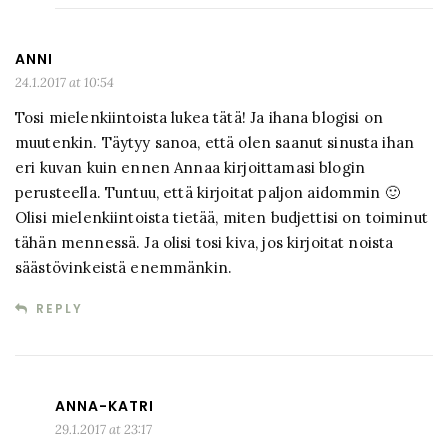
ANNI
24.1.2017 at 10:54
Tosi mielenkiintoista lukea tätä! Ja ihana blogisi on
muutenkin. Täytyy sanoa, että olen saanut sinusta ihan
eri kuvan kuin ennen Annaa kirjoittamasi blogin
perusteella. Tuntuu, että kirjoitat paljon aidommin 🙂
Olisi mielenkiintoista tietää, miten budjettisi on toiminut
tähän mennessä. Ja olisi tosi kiva, jos kirjoitat noista
säästövinkeistä enemmänkin.
REPLY
ANNA-KATRI
29.1.2017 at 23:17