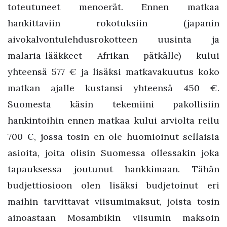
toteutuneet menoerät. Ennen matkaa
hankittaviin rokotuksiin (japanin
aivokalvontulehdusrokotteen uusinta ja
malaria-lääkkeet Afrikan pätkälle) kului
yhteensä 577 € ja lisäksi matkavakuutus koko
matkan ajalle kustansi yhteensä 450 €.
Suomesta käsin tekemiini pakollisiin
hankintoihin ennen matkaa kului arviolta reilu
700 €, jossa tosin en ole huomioinut sellaisia
asioita, joita olisin Suomessa ollessakin joka
tapauksessa joutunut hankkimaan. Tähän
budjettiosioon olen lisäksi budjetoinut eri
maihin tarvittavat viisumimaksut, joista tosin
ainoastaan Mosambikin viisumin maksoin