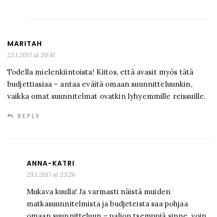
MARITAH
23.1.2017 at 20:41
Todella mielenkiintoista! Kiitos, että avasit myös tätä
budjettiasiaa – antaa eväitä omaan suunnitteluunkin,
vaikka omat suunnitelmat ovatkin lyhyemmille reissuille.
REPLY
ANNA-KATRI
29.1.2017 at 23:26
Mukava kuulla! Ja varmasti näistä muiden
matkasuunnitelmista ja budjeteista saa pohjaa
omaan suunnitteluun – paljon tsemppiä sinne, voin