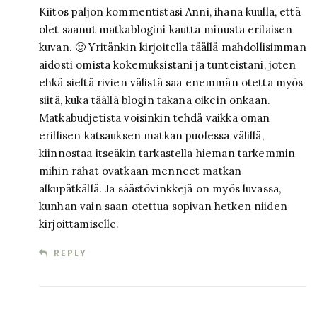
Kiitos paljon kommentistasi Anni, ihana kuulla, että
olet saanut matkablogini kautta minusta erilaisen
kuvan. 🙂 Yritänkin kirjoitella täällä mahdollisimman
aidosti omista kokemuksistani ja tunteistani, joten
ehkä sieltä rivien välistä saa enemmän otetta myös
siitä, kuka täällä blogin takana oikein onkaan.
Matkabudjetista voisinkin tehdä vaikka oman
erillisen katsauksen matkan puolessa välillä,
kiinnostaa itseäkin tarkastella hieman tarkemmin
mihin rahat ovatkaan menneet matkan
alkupätkällä. Ja säästövinkkejä on myös luvassa,
kunhan vain saan otettua sopivan hetken niiden
kirjoittamiselle.
REPLY