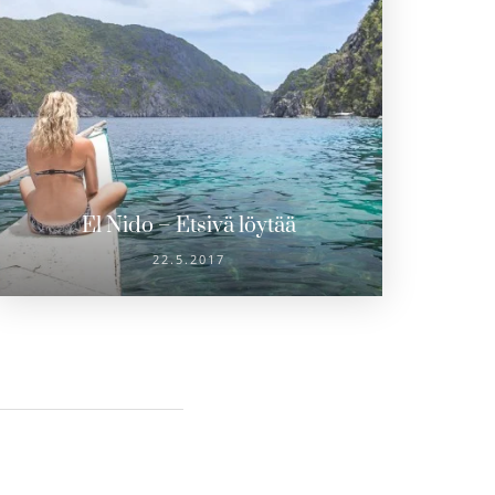
El Nido – Etsivä löytää
22.5.2017