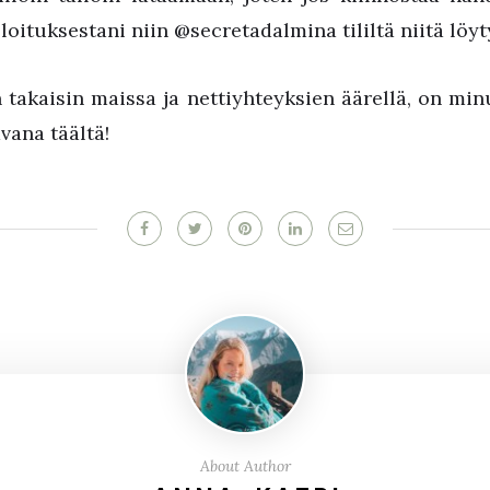
oituksestani niin @secretadalmina tililtä niitä löyt
takaisin maissa ja nettiyhteyksien äärellä, on minul
avana täältä!
About Author