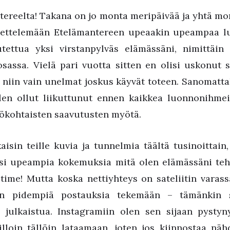
tereelta! Takana on jo monta meripäivää ja yhtä 
ettelemään Etelämantereen upeaakin upeampaa l
tettua yksi virstanpylväs elämässäni, nimittäin v
assa. Vielä pari vuotta sitten en olisi uskonut s
 niin vain unelmat joskus käyvät toteen. Sanomattaki
olen ollut liikuttunut ennen kaikkea luonnonihme
ökohtaisten saavutusten myötä.
kaisin teille kuvia ja tunnelmia täältä tusinoittai
ksi upeampia kokemuksia mitä olen elämässäni teh
time! Mutta koska nettiyhteys on sateliitin varassa
än pidempiä postauksia tekemään – tämänkin s
 julkaistua. Instagramiin olen sen sijaan pystyn
lloin tällöin lataamaan, joten jos kiinnostaa n