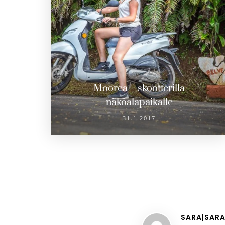
Moorea – skootterilla
näköalapaikalle
31.1.2017
SARA|SARA'