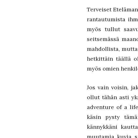
Terveiset Eteläman
rantautumista ihm
myös tullut saavu
seitsemässä maanos
mahdollista, mutta
hetkittäin täällä 
myös omien henkil
Jos vain voisin, ja
ollut tähän asti y
adventure of a life
käsin pysty täm
kännykkäni kautta
muutamia kuvia si