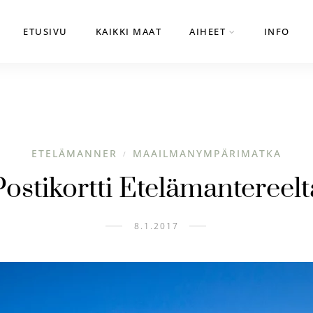
ETUSIVU
KAIKKI MAAT
AIHEET
INFO
ETELÄMANNER
MAAILMANYMPÄRIMATKA
/
Postikortti Etelämantereelt
8.1.2017