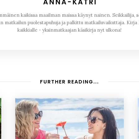
ANNA-KATRI
äinen kaikissa maailman maissa käynyt nainen. Seikkailija, so
n matkailun puolestapuhuja ja palkittu matkailuvaikuttaja. Kirj
kaikkialle - yksinmatkaajan käsikirja nyt ulkona!
FURTHER READING...