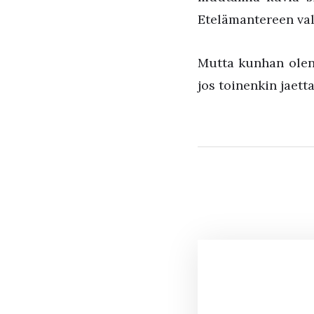
Etelämantereen vall
Mutta kunhan olen 
jos toinenkin jaett