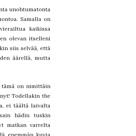
monta unohtumatonta
uontoa. Samalla on
ierailtua kaikissa
en olevan itselleni
n siis selvää, että
iden äärellä, mutta
n, tämä on nimittäin
nyt! Todellakin the
, ei täältä laivalta
ain hädin tuskin
yt matkan varrelta
ähdä enemmän kuvia