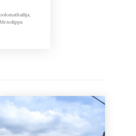
olomatkailija,
a Menolippu