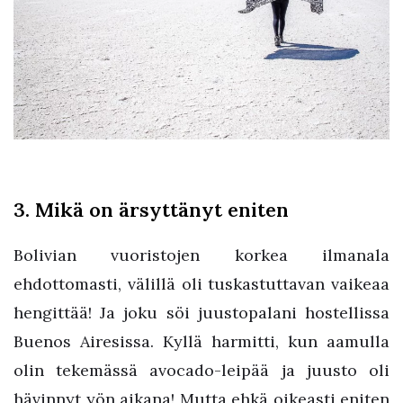
3. Mikä on ärsyttänyt eniten
Bolivian vuoristojen korkea ilmanala
ehdottomasti, välillä oli tuskastuttavan vaikeaa
hengittää! Ja joku söi juustopalani hostellissa
Buenos Airesissa. Kyllä harmitti, kun aamulla
olin tekemässä avocado-leipää ja juusto oli
hävinnyt yön aikana! Mutta ehkä oikeasti eniten