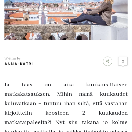
Written by
2
ANNA-KATRI
Ja taas on aika kuukausittaisen
matkakatsauksen. Mihin nämä kuukaudet
kuluvatkaan – tuntuu ihan siltä, että vastahan
kirjoittelin koosteen 2 kuukauden
matkataipaleelta?! Nyt siis takana jo kolme
kuukautta matkalla, ja vaikka tiedänkin edessä