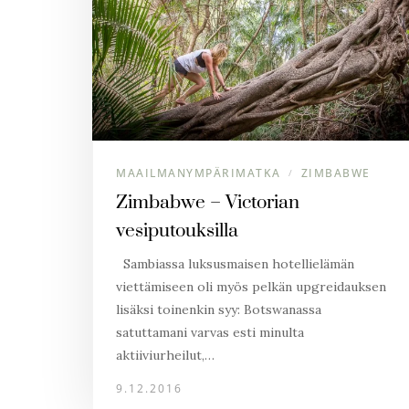
MAAILMANYMPÄRIMATKA
ZIMBABWE
/
Zimbabwe – Victorian
vesiputouksilla
Sambiassa luksusmaisen hotellielämän
viettämiseen oli myös pelkän upgreidauksen
lisäksi toinenkin syy: Botswanassa
satuttamani varvas esti minulta
aktiiviurheilut,…
9.12.2016