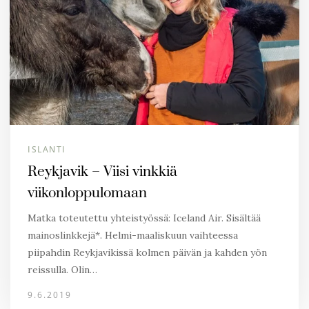
ISLANTI
Reykjavik – Viisi vinkkiä
viikonloppulomaan
Matka toteutettu yhteistyössä: Iceland Air. Sisältää
mainoslinkkejä*. Helmi-maaliskuun vaihteessa
piipahdin Reykjavikissä kolmen päivän ja kahden yön
reissulla. Olin…
9.6.2019