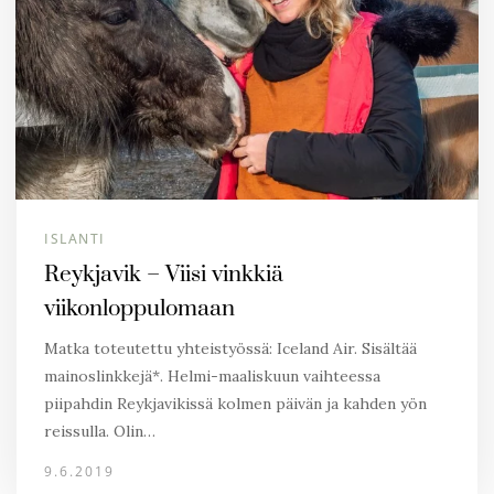
ISLANTI
Reykjavik – Viisi vinkkiä
viikonloppulomaan
Matka toteutettu yhteistyössä: Iceland Air. Sisältää
mainoslinkkejä*. Helmi-maaliskuun vaihteessa
piipahdin Reykjavikissä kolmen päivän ja kahden yön
reissulla. Olin…
9.6.2019