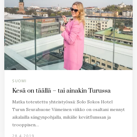
SUOMI
Kesä on täällä – tai ainakin Turussa
Matka toteutettu yhteistyössä: Solo Sokos Hotel
Turun Seurahuone Viimeinen viikko on osaltani mennyt
aikalailla sängynpohjalla, mikälie kevätflunssan ja
trooppisen…
28.4.2019