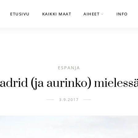
ETUSIVU
KAIKKI MAAT
AIHEET
INFO
ESPANJA
drid (ja aurinko) mieless
3.9.2017