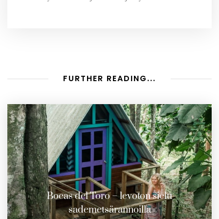
FURTHER READING...
Bocas del Toro – levoton sielu
sademetsärannoilla