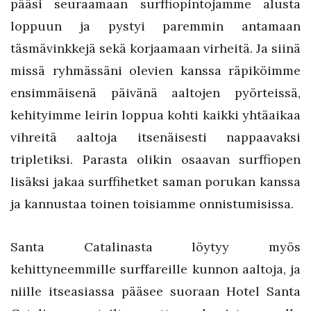
pääsi seuraamaan surffiopintojamme alusta
loppuun ja pystyi paremmin antamaan
täsmävinkkejä sekä korjaamaan virheitä. Ja siinä
missä ryhmässäni olevien kanssa räpiköimme
ensimmäisenä päivänä aaltojen pyörteissä,
kehityimme leirin loppua kohti kaikki yhtäaikaa
vihreitä aaltoja itsenäisesti nappaavaksi
tripletiksi. Parasta olikin osaavan surffiopen
lisäksi jakaa surffihetket saman porukan kanssa
ja kannustaa toinen toisiamme onnistumisissa.
Santa Catalinasta löytyy myös
kehittyneemmille surffareille kunnon aaltoja, ja
niille itseasiassa pääsee suoraan Hotel Santa