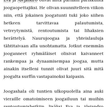
joogaopettajiksi. He olivan suunnitelleen viikon
niin, että jokainen joogatunti tuki joko siihen
hetkeen tarvittavaa palautumista,
vetreytymistä, rentoutumista tai lihaksien
herättelyä. Naurujoogaa ja yhteislauluja
tähtitaivaan alla unohtamatta. Jotkut enemmän
jooganneet ryhmäläiset olisivat kaivanneet
rankempaa ja dynaamisempaa joogaa, mutta
ainakin itselleni tunnit olivat juuri sitä mitä
joogalta surffin vastapainoksi kaipasin.
Joogashala oli tuntien ulkopuolella aina auki
vieraille omatoimiseen joogailuun tai muihin
rentoutumishetkiin, lisäksi Eva ja Alejandro