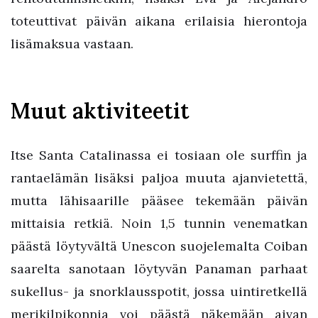
toteuttivat päivän aikana erilaisia hierontoja
lisämaksua vastaan.
Muut aktiviteetit
Itse Santa Catalinassa ei tosiaan ole surffin ja
rantaelämän lisäksi paljoa muuta ajanvietettä,
mutta lähisaarille pääsee tekemään päivän
mittaisia retkiä. Noin 1,5 tunnin venematkan
päästä löytyvältä Unescon suojelemalta Coiban
saarelta sanotaan löytyvän Panaman parhaat
sukellus- ja snorklausspotit, jossa uintiretkellä
merikilpikonnia voi päästä näkemään aivan