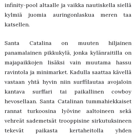
infinity-pool altaalle ja vaikka nautiskella siellä
kylmiä juomia auringonlaskua meren taa
katsellen.
Santa Catalina on muuten hiljainen
panamalainen pikkukylä, jonka kylänraitilla on
majapaikkojen lisäksi vain muutama hassu
ravintola ja minimarket. Kadulla saattaa kävellä
vastaan yhtä hyvin niin surffilautaa avojaloin
kantava surffari tai paikallinen cowboy
hevosellaan. Santa Catalinan tummahiekkaiset
rannat turkoosina lyövine aaltoineen sekä
vehreät sademetsät trooppisine sirkutuksineen
tekevät paikasta kertaheitolla yhden