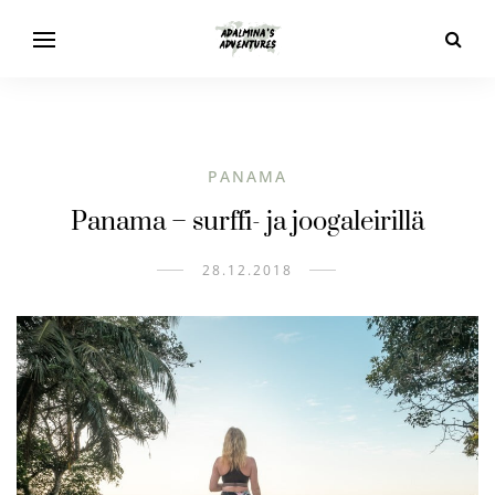
PANAMA
Panama – surffi- ja joogaleirillä
28.12.2018