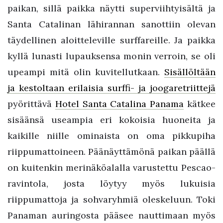
paikan, sillä paikka näytti superviihtyisältä ja
Santa Catalinan lähirannan sanottiin olevan
täydellinen aloitteleville surffareille. Ja paikka
kyllä lunasti lupauksensa monin verroin, se oli
upeampi mitä olin kuvitellutkaan.
Sisällöltään
ja kestoltaan erilaisia surffi- ja joogaretriittejä
pyörittävä
Hotel Santa Catalina Panama
kätkee
sisäänsä useampia eri kokoisia huoneita ja
kaikille niille ominaista on oma pikkupiha
riippumattoineen. Päänäyttämönä paikan päällä
on kuitenkin merinäköalalla varustettu Pescao-
ravintola, josta löytyy myös lukuisia
riippumattoja ja sohvaryhmiä oleskeluun. Toki
Panaman auringosta pääsee nauttimaan myös