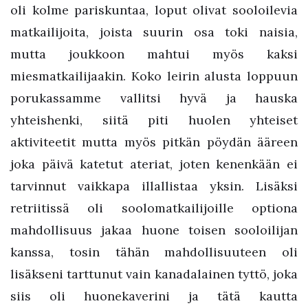
oli kolme pariskuntaa, loput olivat sooloilevia
matkailijoita, joista suurin osa toki naisia,
mutta joukkoon mahtui myös kaksi
miesmatkailijaakin. Koko leirin alusta loppuun
porukassamme vallitsi hyvä ja hauska
yhteishenki, siitä piti huolen yhteiset
aktiviteetit mutta myös pitkän pöydän ääreen
joka päivä katetut ateriat, joten kenenkään ei
tarvinnut vaikkapa illallistaa yksin. Lisäksi
retriitissä oli soolomatkailijoille optiona
mahdollisuus jakaa huone toisen sooloilijan
kanssa, tosin tähän mahdollisuuteen oli
lisäkseni tarttunut vain kanadalainen tyttö, joka
siis oli huonekaverini ja tätä kautta