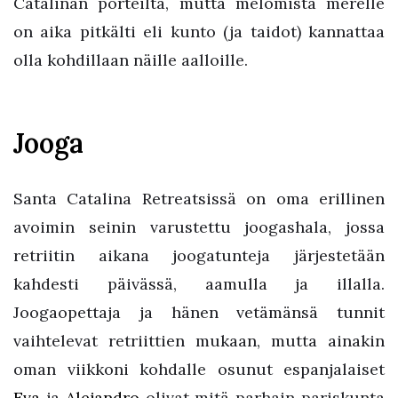
Catalinan porteilta, mutta melomista merelle
on aika pitkälti eli kunto (ja taidot) kannattaa
olla kohdillaan näille aalloille.
Jooga
Santa Catalina Retreatsissä on oma erillinen
avoimin seinin varustettu joogashala, jossa
retriitin aikana joogatunteja järjestetään
kahdesti päivässä, aamulla ja illalla.
Joogaopettaja ja hänen vetämänsä tunnit
vaihtelevat retriittien mukaan, mutta ainakin
oman viikkoni kohdalle osunut espanjalaiset
Eva
ja
Alejandro
olivat mitä parhain pariskunta