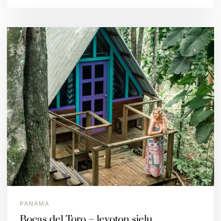
PANAMA
Bocas del Toro – levoton sielu