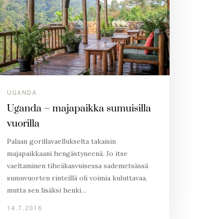
UGANDA
Uganda – majapaikka sumuisilla
vuorilla
Palaan gorillavaellukselta takaisin
majapaikkaani hengästyneenä. Jo itse
vaeltaminen tiheäkasvuisessa sademetsässä
sumuvuorten rinteillä oli voimia kuluttavaa,
mutta sen lisäksi henki…
14.7.2016