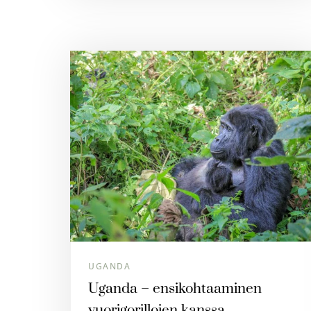
UGANDA
Uganda – ensikohtaaminen
vuorigorillojen kanssa