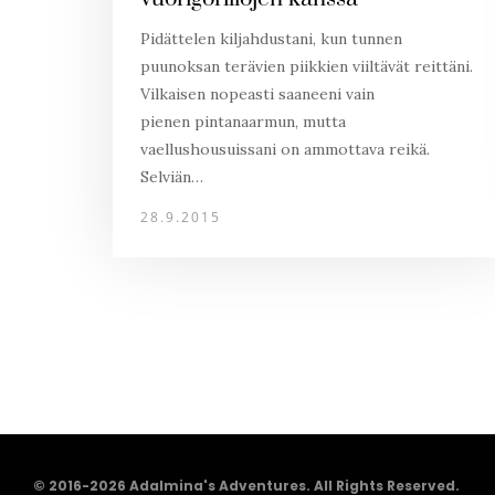
Pidättelen kiljahdustani, kun tunnen
puunoksan terävien piikkien viiltävät reittäni.
Vilkaisen nopeasti saaneeni vain
pienen pintanaarmun, mutta
vaellushousuissani on ammottava reikä.
Selviän…
28.9.2015
© 2016-2026 Adalmina's Adventures. All Rights Reserved.