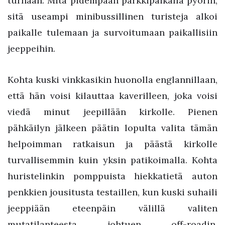
turhaan. Mitä pidempään parkkipaikalla pyörin,
sitä useampi minibussillinen turisteja alkoi
paikalle tulemaan ja survoitumaan paikallisiin
jeeppeihin.
Kohta kuski vinkkasikin huonolla englannillaan,
että hän voisi kilauttaa kaverilleen, joka voisi
viedä minut jeepillään kirkolle. Pienen
pähkäilyn jälkeen päätin lopulta valita tämän
helpoimman ratkaisun ja päästä kirkolle
turvallisemmin kuin yksin patikoimalla. Kohta
huristelinkin pomppuista hiekkatietä auton
penkkien jousitusta testaillen, kun kuski suhaili
jeeppiään eteenpäin välillä valiten
mutatilanteesta johtuen off-roadin.