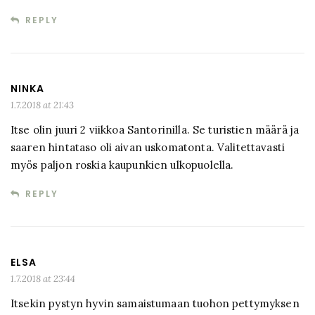
REPLY
NINKA
1.7.2018 at 21:43
Itse olin juuri 2 viikkoa Santorinilla. Se turistien määrä ja
saaren hintataso oli aivan uskomatonta. Valitettavasti
myös paljon roskia kaupunkien ulkopuolella.
REPLY
ELSA
1.7.2018 at 23:44
Itsekin pystyn hyvin samaistumaan tuohon pettymyksen