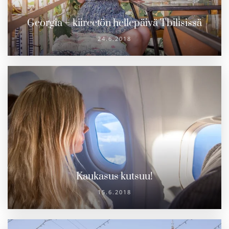
Georgia – kiireetön hellepäivä Tbilisissä
24.6.2018
Kaukasus kutsuu!
15.6.2018