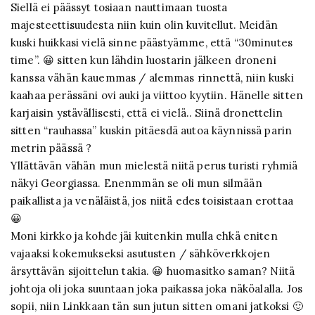
Siellä ei päässyt tosiaan nauttimaan tuosta
majesteettisuudesta niin kuin olin kuvitellut. Meidän
kuski huikkasi vielä sinne päästyämme, että “30minutes
time”. 😀 sitten kun lähdin luostarin jälkeen droneni
kanssa vähän kauemmas / alemmas rinnettä, niin kuski
kaahaa perässäni ovi auki ja viittoo kyytiin. Hänelle sitten
karjaisin ystävällisesti, että ei vielä.. Siinä dronettelin
sitten “rauhassa” kuskin pitäesdä autoa käynnissä parin
metrin päässä ?
Yllättävän vähän mun mielestä niitä perus turisti ryhmiä
näkyi Georgiassa. Enenmmän se oli mun silmään
paikallista ja venäläistä, jos niitä edes toisistaan erottaa
😀
Moni kirkko ja kohde jäi kuitenkin mulla ehkä eniten
vajaaksi kokemukseksi asutusten / sähköverkkojen
ärsyttävän sijoittelun takia. 😀 huomasitko saman? Niitä
johtoja oli joka suuntaan joka paikassa joka näköalalla. Jos
sopii, niin Linkkaan tän sun jutun sitten omani jatkoksi 🙂