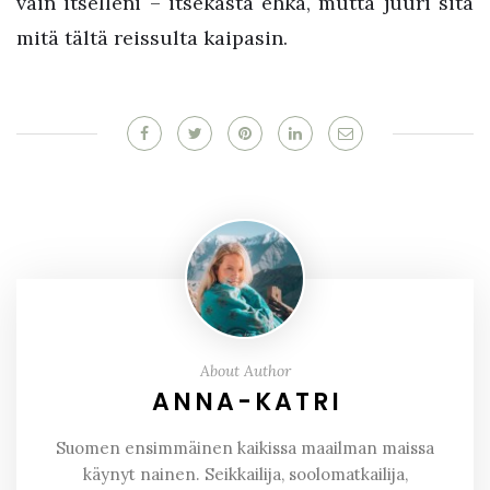
vain itselleni – itsekästä ehkä, mutta juuri sitä
mitä tältä reissulta kaipasin.
About Author
ANNA-KATRI
Suomen ensimmäinen kaikissa maailman maissa
käynyt nainen. Seikkailija, soolomatkailija,