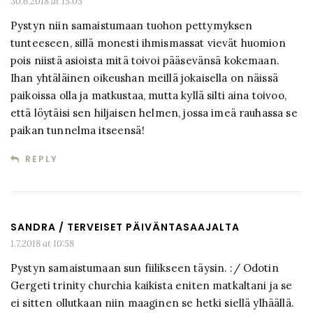
30.6.2018 at 15:05
Pystyn niin samaistumaan tuohon pettymyksen
tunteeseen, sillä monesti ihmismassat vievät huomion
pois niistä asioista mitä toivoi pääsevänsä kokemaan.
Ihan yhtäläinen oikeushan meillä jokaisella on näissä
paikoissa olla ja matkustaa, mutta kyllä silti aina toivoo,
että löytäisi sen hiljaisen helmen, jossa imeä rauhassa se
paikan tunnelma itseensä!
REPLY
SANDRA / TERVEISET PÄIVÄNTASAAJALTA
1.7.2018 at 10:58
Pystyn samaistumaan sun fiilikseen täysin. :/ Odotin
Gergeti trinity churchia kaikista eniten matkaltani ja se
ei sitten ollutkaan niin maaginen se hetki siellä ylhäällä.