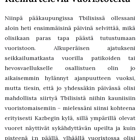
Niinpä pääkaupungissa Tbilisissä ollessani
aloin heti ensimmäisinä päivinä selvittää, mikä
olisikaan paras tapa päästä tutustumaan
vuoristoon. Alkuperäisen ajatukseni
seikkailumatkasta vuorilla patikoiden tai
hevosvaellukselle osallistuen olin jo
aikaisemmin hylännyt ajanpuutteen vuoksi,
mutta tiesin, että jo yhdessäkin päivässä olisi
mahdollista siirtyä Tbilisistä niihin kauniisiin
vuoristomaisemiin – mielessäni siinsi kohteena
erityisesti Kazbegin kylä, sillä ympärillä olevat
vuoret näyttivät sykähdyttävän upeilta ja kuin
pisteenä i:n päällä, ylhäällä vuoristossa olisi