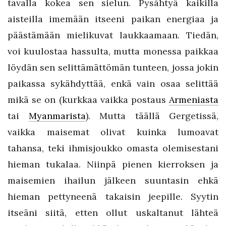
tavalla kokea sen sielun. Pysähtyä kaikilla
aisteilla imemään itseeni paikan energiaa ja
päästämään mielikuvat laukkaamaan. Tiedän,
voi kuulostaa hassulta, mutta monessa paikkaa
löydän sen selittämättömän tunteen, jossa jokin
paikassa sykähdyttää, enkä vain osaa selittää
mikä se on (kurkkaa vaikka postaus
Armeniasta
tai
Myanmarista
). Mutta täällä Gergetissä,
vaikka maisemat olivat kuinka lumoavat
tahansa, teki ihmisjoukko omasta olemisestani
hieman tukalaa. Niinpä pienen kierroksen ja
maisemien ihailun jälkeen suuntasin ehkä
hieman pettyneenä takaisin jeepille. Syytin
itseäni siitä, etten ollut uskaltanut lähteä