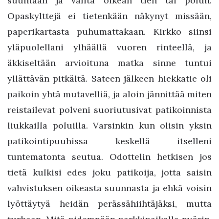
suuntaan ja valita oikean tien tai polun.
Opaskylttejä ei tietenkään näkynyt missään,
paperikartasta puhumattakaan. Kirkko siinsi
yläpuolellani ylhäällä vuoren rinteellä, ja
äkkiseltään arvioituna matka sinne tuntui
yllättävän pitkältä. Sateen jälkeen hiekkatie oli
paikoin yhtä mutavelliä, ja aloin jännittää miten
reistailevat polveni suoriutusivat patikoinnista
liukkailla poluilla. Varsinkin kun olisin yksin
patikointipuuhissa keskellä itselleni
tuntematonta seutua. Odottelin hetkisen jos
tietä kulkisi edes joku patikoija, jotta saisin
vahvistuksen oikeasta suunnasta ja ehkä voisin
lyöttäytyä heidän perässähiihtäjäksi, mutta