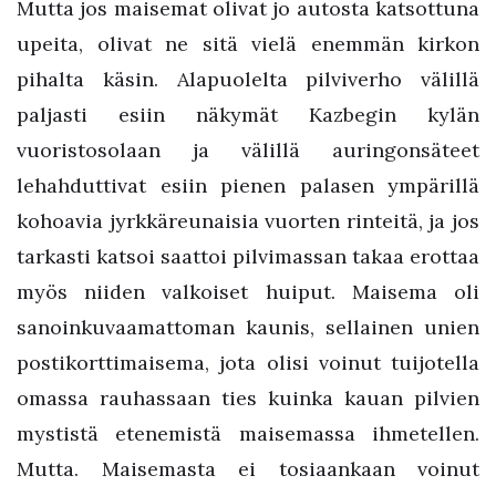
Mutta jos maisemat olivat jo autosta katsottuna
upeita, olivat ne sitä vielä enemmän kirkon
pihalta käsin. Alapuolelta pilviverho välillä
paljasti esiin näkymät Kazbegin kylän
vuoristosolaan ja välillä auringonsäteet
lehahduttivat esiin pienen palasen ympärillä
kohoavia jyrkkäreunaisia vuorten rinteitä, ja jos
tarkasti katsoi saattoi pilvimassan takaa erottaa
myös niiden valkoiset huiput. Maisema oli
sanoinkuvaamattoman kaunis, sellainen unien
postikorttimaisema, jota olisi voinut tuijotella
omassa rauhassaan ties kuinka kauan pilvien
mystistä etenemistä maisemassa ihmetellen.
Mutta. Maisemasta ei tosiaankaan voinut