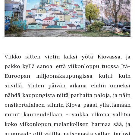
Viikko sitten
vietin kaksi yötä Kiovassa
, ja
pakko kyllä sanoa, että viikonloppu tuossa Itä-
Euroopan miljoonakaupungissa kului kuin
siivillä. Yhden päivän aikana ehdin onneksi
nähdä kaupungista niitä parhaita paloja, ja näin
ensikertalaisen silmin Kiova pääsi yllättämään
minut kauneudellaan – vaikka ulkona vallitsi
koko viikonlopun melankolisen harmaa sää, ja
sumusade otti välillä maisemasta vallan, tarjosi