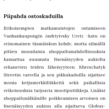
Piipahda ostoskaduilla
Erikoisempien matkamuistojen ostamiseen
Vanhankaupungin Andriyivsky Uzviz -katu on
erinomainen täsmäiskun kohde, mutta silmällä
pitäen muunlaisia shoppailumahdollisuuksia
kannattaa suunnata Itsenäisyyden aukiolta
erkanevien teiden läheisyyteen. Khreschatyk
Streetin varrella ja sen pikkukaduilla sijaitsee
monia ketjumerkkiliikkeitä sekä paikallisia
erikoisuuksia tarjoavia muotiputiikkeja. Lisäksi
shoppailunälkäisille poikkeamisen arvoinen on
Itsenäisyyden aukion alla sijaitseva Globus-