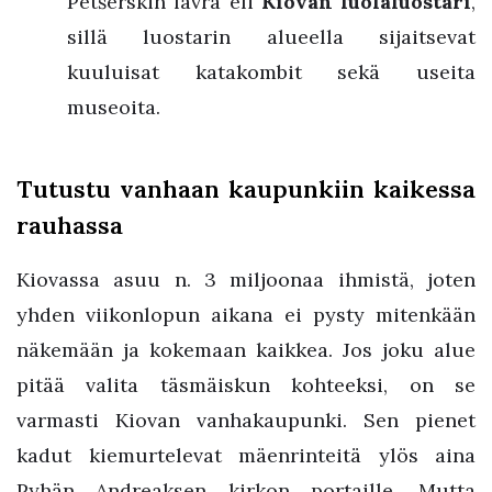
Petšerskin lavra eli
Kiovan luolaluostari
,
sillä luostarin alueella sijaitsevat
kuuluisat katakombit sekä useita
museoita.
Tutustu vanhaan kaupunkiin kaikessa
rauhassa
Kiovassa asuu n. 3 miljoonaa ihmistä, joten
yhden viikonlopun aikana ei pysty mitenkään
näkemään ja kokemaan kaikkea. Jos joku alue
pitää valita täsmäiskun kohteeksi, on se
varmasti Kiovan vanhakaupunki. Sen pienet
kadut kiemurtelevat mäenrinteitä ylös aina
Pyhän Andreaksen kirkon portaille. Mutta