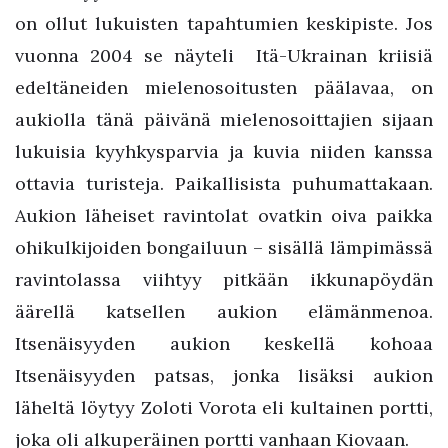
on ollut lukuisten tapahtumien keskipiste. Jos
vuonna 2004 se näyteli Itä-Ukrainan kriisiä
edeltäneiden mielenosoitusten päälavaa, on
aukiolla tänä päivänä mielenosoittajien sijaan
lukuisia kyyhkysparvia ja kuvia niiden kanssa
ottavia turisteja. Paikallisista puhumattakaan.
Aukion läheiset ravintolat ovatkin oiva paikka
ohikulkijoiden bongailuun – sisällä lämpimässä
ravintolassa viihtyy pitkään ikkunapöydän
äärellä katsellen aukion elämänmenoa.
Itsenäisyyden aukion keskellä kohoaa
Itsenäisyyden patsas, jonka lisäksi aukion
läheltä löytyy Zoloti Vorota eli kultainen portti,
joka oli alkuperäinen portti vanhaan Kiovaan.