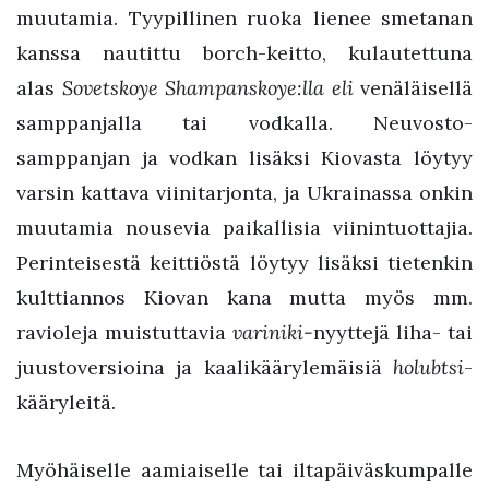
muutamia. Tyypillinen ruoka lienee smetanan
kanssa nautittu borch-keitto, kulautettuna
alas
Sovetskoye Shampanskoye:lla eli
venäläisellä
samppanjalla tai vodkalla. Neuvosto-
samppanjan ja vodkan lisäksi Kiovasta löytyy
varsin kattava viinitarjonta, ja Ukrainassa onkin
muutamia nousevia paikallisia viinintuottajia.
Perinteisestä keittiöstä löytyy lisäksi tietenkin
kulttiannos Kiovan kana mutta myös mm.
ravioleja muistuttavia
variniki-
nyyttejä liha- tai
juustoversioina ja kaalikäärylemäisiä
holubtsi
-
kääryleitä.
Myöhäiselle aamiaiselle tai iltapäiväskumpalle