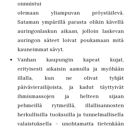
onnnistui
olemaan yliampuvan
pröystäilevä.
Sataman ympärillä parasta olikin kävellä
auringonlaskun aikaan, jolloin laskevan
auringon säteet loivat poukamaan mitä
kauneimmat sävyt.
Vanhan kaupungin kapeat kujat,
erityisesti aikaisin aamulla ja myöhään
illalla, kun ne olivat tyhjät
päivävierailijoista, ja kadut täyttyivät
ihmismassojen ja helteen sijaan
pehmeillä rytmeillä, illallisannosten
herkullisilla tuoksuilla ja tunnelmallisella
valaistuksella – unohtamatta tietenkään