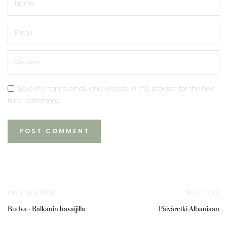
Save my name, email, and website in this browser for the next
time I comment.
PREVIOUS POST
NEXT POST
Budva - Balkanin havaijilla
Päiväretki Albaniaan