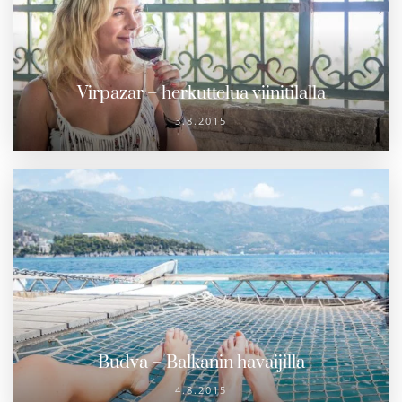
Virpazar – herkuttelua viinitilalla
3.8.2015
Budva – Balkanin havaijilla
4.8.2015