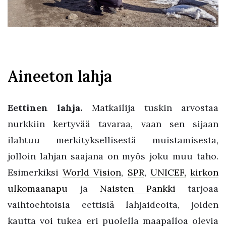
Aineeton lahja
Eettinen lahja.
Matkailija tuskin arvostaa
nurkkiin kertyvää tavaraa, vaan sen sijaan
ilahtuu merkityksellisestä muistamisesta,
jolloin lahjan saajana on myös joku muu taho.
Esimerkiksi
World Vision
,
SPR
,
UNICEF,
kirkon
ulkomaanapu
ja
Naisten Pankki
tarjoaa
vaihtoehtoisia eettisiä lahjaideoita, joiden
kautta voi tukea eri puolella maapalloa olevia