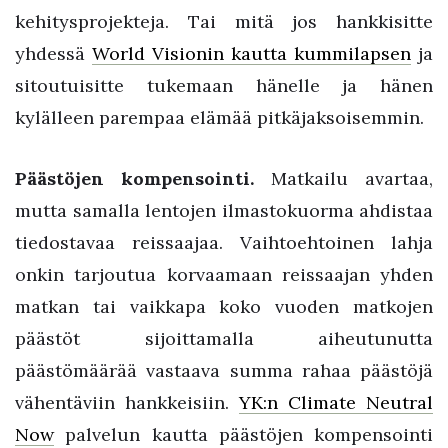
kehitysprojekteja. Tai mitä jos hankkisitte
yhdessä
World Visionin kautta kummilapsen
ja
sitoutuisitte tukemaan hänelle ja hänen
kylälleen parempaa elämää pitkäjaksoisemmin.
Päästöjen kompensointi.
Matkailu avartaa,
mutta samalla lentojen ilmastokuorma ahdistaa
tiedostavaa reissaajaa. Vaihtoehtoinen lahja
onkin tarjoutua korvaamaan reissaajan yhden
matkan tai vaikkapa koko vuoden matkojen
päästöt sijoittamalla aiheutunutta
päästömäärää vastaava summa rahaa päästöjä
vähentäviin hankkeisiin.
YK:n Climate Neutral
Now
palvelun kautta päästöjen kompensointi