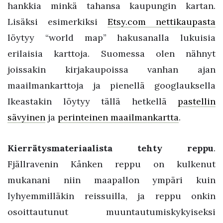
hankkia minkä tahansa kaupungin kartan.
Lisäksi esimerkiksi
Etsy.com nettikaupasta
löytyy “world map” hakusanalla lukuisia
erilaisia karttoja. Suomessa olen nähnyt
joissakin kirjakaupoissa vanhan ajan
maailmankarttoja ja pienellä googlauksella
Ikeastakin löytyy tällä hetkellä
pastellin
sävyinen
ja
perinteinen maailmankartta
.
Kierrätysmateriaalista tehty reppu
.
Fjällravenin Kånken reppu on kulkenut
mukanani niin maapallon ympäri kuin
lyhyemmilläkin reissuilla, ja reppu onkin
osoittautunut muuntautumiskykyiseksi