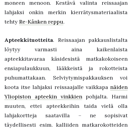
moneen menoon. Kestävä valinta reissaajan
lahjaksi onkin merkin kierrätysmateriaalista
tehty
Re-Kånken reppu
.
Apteekkituotteita
. Reissaajan pakkauslistalta
löytyy varmasti aina kaikenlaista
apteekkitavaraa käsidesistä matkakokoiseen
ensiapulaukkuun, lääkkeistä ja rokotteista
puhumattakaan. Selviytymispakkauksen voi
koota itse lahjaksi reissaajalle vaikkapa
näiden
Yliopiston apteekin vinkkien
pohjalta. Harmi
muuten, ettei apteekkeihin taida vielä olla
lahjakortteja saatavilla – ne sopisivat
täydellisesti esim. kalliiden matkarokotteiden