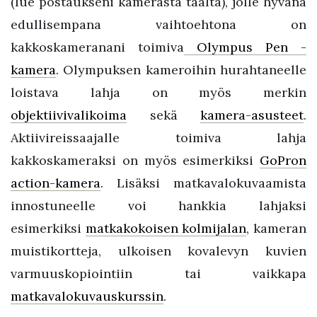
(lue postaukseni kamerasta täältä), jolle hyvänä
edullisempana vaihtoehtona on
kakkoskameranani toimiva
Olympus Pen -
kamera
. Olympuksen kameroihin hurahtaneelle
loistava lahja on myös merkin
objektiivivalikoima
sekä
kamera-asusteet
.
Aktiivireissaajalle toimiva lahja
kakkoskameraksi on myös esimerkiksi
GoPron
action-kamera
. Lisäksi matkavalokuvaamista
innostuneelle voi hankkia lahjaksi
esimerkiksi
matkakokoisen kolmijalan
, kameran
muistikortteja, ulkoisen kovalevyn kuvien
varmuuskopiointiin tai vaikkapa
matkavalokuvauskurssin
.