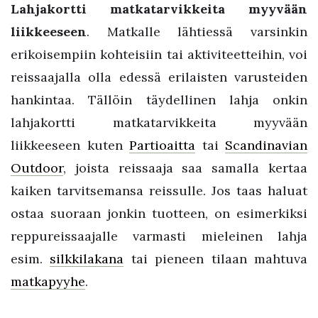
Lahjakortti matkatarvikkeita myyvään
liikkeeseen
. Matkalle lähtiessä varsinkin
erikoisempiin kohteisiin tai aktiviteetteihin, voi
reissaajalla olla edessä erilaisten varusteiden
hankintaa. Tällöin täydellinen lahja onkin
lahjakortti matkatarvikkeita myyvään
liikkeeseen kuten
Partioaitta
tai
Scandinavian
Outdoor
, joista reissaaja saa samalla kertaa
kaiken tarvitsemansa reissulle. Jos taas haluat
ostaa suoraan jonkin tuotteen, on esimerkiksi
reppureissaajalle varmasti mieleinen lahja
esim.
silkkilakana
tai pieneen tilaan mahtuva
matkapyyhe
.