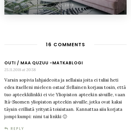
7.5.2019
16 COMMENTS
OUTI / MAA QUZUU -MATKABLOGI
25.11.2018 at 20:58
Varsin sopivia lahjaideoita ja sellaisia joita ei tulisi heti
edes itselleni mieleen ostaa! Sellainen korjaus tosin, että
tuo apteekkilinkki ei vie Yliopiston apteekin sivuille, vaan
Itä-Suomen yliopiston apteekin sivuille, jotka ovat kaksi
täysin erillistä yritystä toisistaan. Kannattaa siis korjata
jompi kumpi: nimi tai linkki 🙂
REPLY