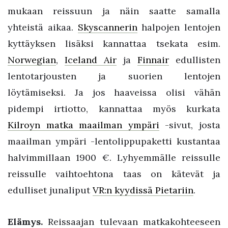
mukaan reissuun ja näin saatte samalla
yhteistä aikaa.
Skyscannerin
halpojen lentojen
kyttäyksen lisäksi kannattaa tsekata esim.
Norwegian
,
Iceland Air
ja
Finnair
edullisten
lentotarjousten ja suorien lentojen
löytämiseksi. Ja jos haaveissa olisi vähän
pidempi irtiotto, kannattaa myös kurkata
Kilroyn matka maailman ympäri
-sivut, josta
maailman ympäri -lentolippupaketti kustantaa
halvimmillaan 1900 €. Lyhyemmälle reissulle
reissulle vaihtoehtona taas on kätevät ja
edulliset junaliput
VR:n kyydissä Pietariin
.
Elämys.
Reissaajan tulevaan matkakohteeseen