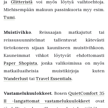
ja
Glitteristä
voi myös löytyä vaihtoehtoja.
Miehisempään makuun passinkuoria myy esim.
Tumi
.
Muistivihko
. Reissaajan matkajutut tai
reissusuunnitelmat tallentuvat kätevästi
tietokoneen sijaan kauniiseen muistivihkoon.
Kauneimmat vihkot löytyvät ehdottomasti
Paper Shopista
, jonka valikoimissa on myös
matkailuaiheisia muistikirjoja kuten
Wanderlust
tai
Travel Essentials
.
Vastamelukuulokkeet
. Bosen
QuietComfort 35
II -langattomat vastamelukuulokkeet
ovat