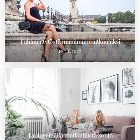
Tuhlaajatytöstä maailmanmatkaajaksi
19.11.2017
Tauluseinällä matkafiilistä kotiin