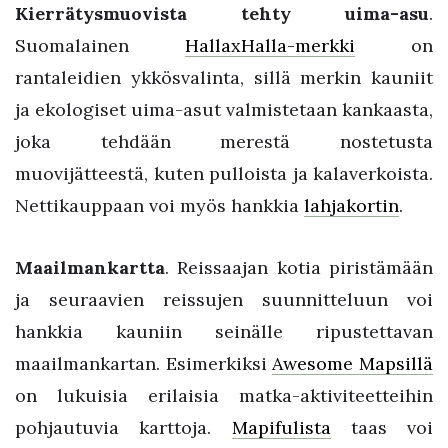
Kierrätysmuovista tehty uima-asu
.
Suomalainen
HallaxHalla-merkki
on
rantaleidien ykkösvalinta, sillä merkin kauniit
ja ekologiset uima-asut valmistetaan kankaasta,
joka tehdään merestä nostetusta
muovijätteestä, kuten pulloista ja kalaverkoista.
Nettikauppaan voi myös hankkia
lahjakortin
.
Maailmankartta
. Reissaajan kotia piristämään
ja seuraavien reissujen suunnitteluun voi
hankkia kauniin seinälle ripustettavan
maailmankartan. Esimerkiksi
Awesome Mapsillä
on lukuisia erilaisia matka-aktiviteetteihin
pohjautuvia karttoja.
Mapifulista
taas voi