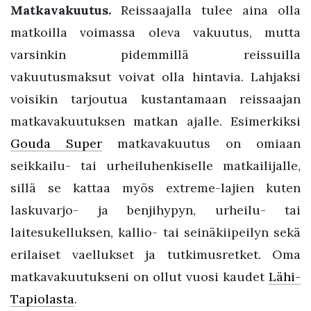
Matkavakuutus.
Reissaajalla tulee aina olla
matkoilla voimassa oleva vakuutus, mutta
varsinkin pidemmillä reissuilla
vakuutusmaksut voivat olla hintavia. Lahjaksi
voisikin tarjoutua kustantamaan reissaajan
matkavakuutuksen matkan ajalle. Esimerkiksi
Gouda Super
matkavakuutus on omiaan
seikkailu- tai urheiluhenkiselle matkailijalle,
sillä se kattaa myös extreme-lajien kuten
laskuvarjo- ja benjihypyn, urheilu- tai
laitesukelluksen, kallio- tai seinäkiipeilyn sekä
erilaiset vaellukset ja tutkimusretket. Oma
matkavakuutukseni on ollut vuosi kaudet
Lähi-
Tapiolasta
.