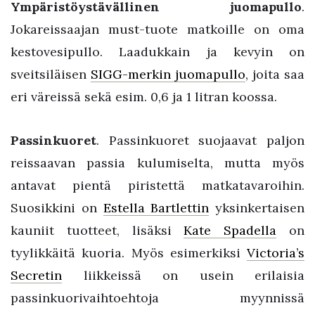
Ympäristöystävällinen juomapullo
.
Jokareissaajan must-tuote matkoille on oma
kestovesipullo. Laadukkain ja kevyin on
sveitsiläisen
SIGG-merkin juomapullo
, joita saa
eri väreissä sekä esim. 0,6 ja 1 litran koossa.
Passinkuoret
. Passinkuoret suojaavat paljon
reissaavan passia kulumiselta, mutta myös
antavat pientä piristettä matkatavaroihin.
Suosikkini on
Estella Bartlettin
yksinkertaisen
kauniit tuotteet, lisäksi
Kate Spadella
on
tyylikkäitä kuoria. Myös esimerkiksi
Victoria’s
Secretin
liikkeissä on usein erilaisia
passinkuorivaihtoehtoja myynnissä