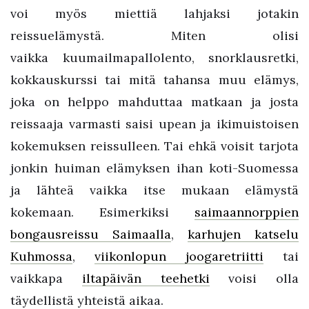
voi myös miettiä lahjaksi jotakin
reissuelämystä. Miten olisi
vaikka kuumailmapallolento, snorklausretki,
kokkauskurssi tai mitä tahansa muu elämys,
joka on helppo mahduttaa matkaan ja josta
reissaaja varmasti saisi upean ja ikimuistoisen
kokemuksen reissulleen. Tai ehkä voisit tarjota
jonkin huiman elämyksen ihan koti-Suomessa
ja lähteä vaikka itse mukaan elämystä
kokemaan. Esimerkiksi
saimaannorppien
bongausreissu Saimaalla
,
karhujen katselu
Kuhmossa
,
viikonlopun joogaretriitti
tai
vaikkapa
iltapäivän teehetki
voisi olla
täydellistä yhteistä aikaa.