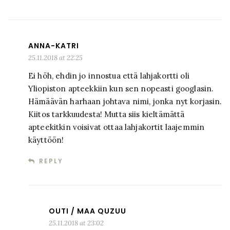
ANNA-KATRI
25.11.2018 at 22:25
Ei höh, ehdin jo innostua että lahjakortti oli
Yliopiston apteekkiin kun sen nopeasti googlasin.
Hämäävän harhaan johtava nimi, jonka nyt korjasin.
Kiitos tarkkuudesta! Mutta siis kieltämättä
apteekitkin voisivat ottaa lahjakortit laajemmin
käyttöön!
REPLY
OUTI / MAA QUZUU
25.11.2018 at 23:02