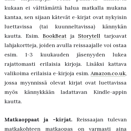
kukaan ei välttämättä halua matkalla mukana
kantaa, sen sijaan kätevät e-kirjat ovat nykyisin
luettavissa (tai kuunneltavissa) kännykän
kautta. Esim.
BookBeat
ja
Storytell
tarjoavat
lahjakortteja, joiden avulla reissaajalle voi ostaa
esim. 1-3 kuukauden jäsenyyden lukea
rajattomasti erilaisia kirjoja. Lisäksi kattava
valikoima erilaisia e-kirjoja esim.
Amazon.co.uk
,
jossa myynnissä olevat kirjat ovat luettavissa
myös kännykkään ladattavan Kindle-appin
kautta.
Matkaoppaat ja -kirjat.
Reissaajan tulevan
matkakohteen matkaopas on varmasti aina