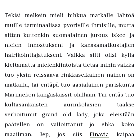
Tekisi melkein mieli hihkua matkalle lähtöä
muille terminaalissa pyöriville ihmisille, mutta
sitten kuitenkin suomalainen jurous iskee, ja
nielen innostukseni ja kanssamatkustajien
häiriköintiajatukseni. Vaikka silti olisi kyllä
kieltämättä mielenkiintoista tietää mihin vaikka
tuo yksin reissaava rinkkaselkäinen nainen on
matkalla, tai entäpä tuo aasialainen pariskunta
Marimekon kangaskassit olallaan. Tai entäs tuo
kultasankaisten aurinkolasien taakse
verhoitunut grand old lady, joka eleistään
päätellen on valloittanut jo ehkä koko
maailman. Jep, jos siis
Finavia
kaipaa