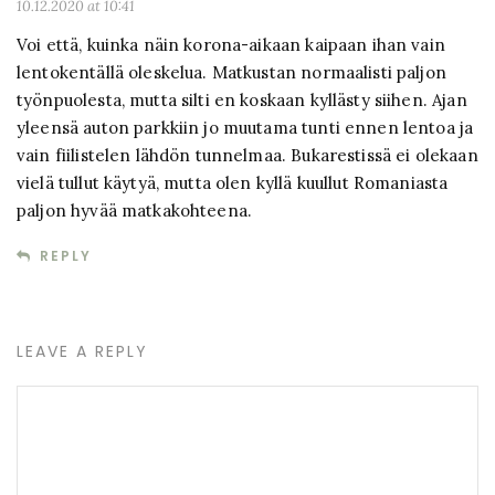
10.12.2020 at 10:41
Voi että, kuinka näin korona-aikaan kaipaan ihan vain
lentokentällä oleskelua. Matkustan normaalisti paljon
työnpuolesta, mutta silti en koskaan kyllästy siihen. Ajan
yleensä auton parkkiin jo muutama tunti ennen lentoa ja
vain fiilistelen lähdön tunnelmaa. Bukarestissä ei olekaan
vielä tullut käytyä, mutta olen kyllä kuullut Romaniasta
paljon hyvää matkakohteena.
REPLY
LEAVE A REPLY