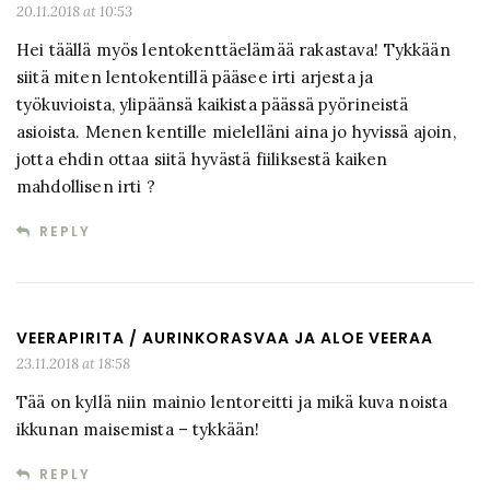
20.11.2018 at 10:53
Hei täällä myös lentokenttäelämää rakastava! Tykkään
siitä miten lentokentillä pääsee irti arjesta ja
työkuvioista, ylipäänsä kaikista päässä pyörineistä
asioista. Menen kentille mielelläni aina jo hyvissä ajoin,
jotta ehdin ottaa siitä hyvästä fiiliksestä kaiken
mahdollisen irti ?
REPLY
VEERAPIRITA / AURINKORASVAA JA ALOE VEERAA
23.11.2018 at 18:58
Tää on kyllä niin mainio lentoreitti ja mikä kuva noista
ikkunan maisemista – tykkään!
REPLY