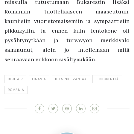
reissulla tutustumaan Bukarestin lisäksi
Romanian tuotteliaaseen maaseutuun,
kauniisiin vuoristomaisemiin ja sympaattisiin
pikkukyliin. Ja ennen kuin lentokone oli
pysähtynytkään ja turvavyön merkkivalo
sammunut, aloin jo intoilemaan mitä
seuraavaan viikkoon sisältyisikään.
BLUE AIR
FINAVIA
HELSINKI-VANTAA
LENTOKENTTÄ
ROMANIA