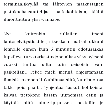
terminaalikyylää tai lähtevien matkustajien
pistokoehaastattelijaa matkakohteista, täältä
ilmoittautuu yksi wannabe.
Nyt kuitenkin rullailen itseni
lähtöselvitystiskille ja tsekkaan matkalaukkuni
lennolle ennen kuin 5 minuutin odotusaikaa
lupaileva turvatarkastusjono alkaa väsymykseni
vuoksi tuntua siltä kuin seisoisin vain
paikoillani. Tekee mieli mennä ohjeistamaan
ihmisiä jo ennen liukuhihnaa siitä, kuinka ottaa
takki pois päältä, tyhjentää taskut kolikoista,
kaivaa tietokone kassin uumenista esiin ja
käyttää niitä minigrip-pusseja nesteille jo