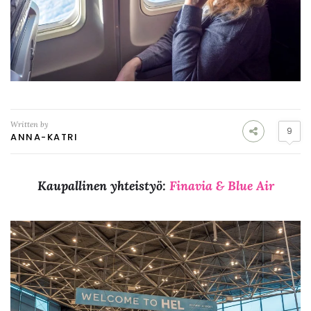
Written by
9
ANNA-KATRI
Kaupallinen yhteistyö:
Finavia & Blue Air