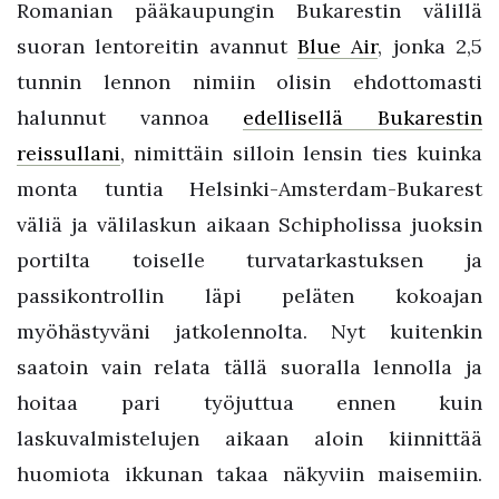
Romanian pääkaupungin Bukarestin välillä
suoran lentoreitin avannut
Blue Air
, jonka 2,5
tunnin lennon nimiin olisin ehdottomasti
halunnut vannoa
edellisellä Bukarestin
reissullani
, nimittäin silloin lensin ties kuinka
monta tuntia Helsinki-Amsterdam-Bukarest
väliä ja välilaskun aikaan Schipholissa juoksin
portilta toiselle turvatarkastuksen ja
passikontrollin läpi peläten kokoajan
myöhästyväni jatkolennolta. Nyt kuitenkin
saatoin vain relata tällä suoralla lennolla ja
hoitaa pari työjuttua ennen kuin
laskuvalmistelujen aikaan aloin kiinnittää
huomiota ikkunan takaa näkyviin maisemiin.