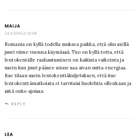
MAIJA
24.9.2019 at 10:06
Romania on kyllä todella mukava paikka, että olin siellä
juuri viime vuonna käymässä. Tuo on kyllä totta, että
lentokentälle raahautuminen on kaikista vaikeinta ja
usein kun juuri pääsee sinne saa aivan uutta energiaa.
Itse tilaan usein lentokenttäkuljetuksen, että itse
lentokenttämatkoista ei tarvitsisi huolehtia ollenkaan ja
siitä onko ajoissa.
REPLY
LEA