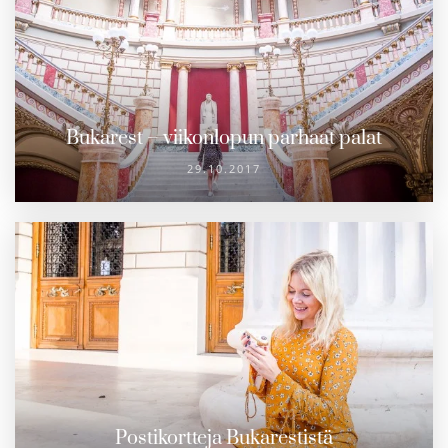
Bukarest – viikonlopun parhaat palat
29.10.2017
Postikortteja Bukarestistä