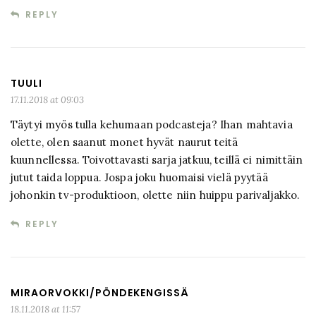
REPLY
TUULI
17.11.2018 at 09:03
Täytyi myös tulla kehumaan podcasteja? Ihan mahtavia
olette, olen saanut monet hyvät naurut teitä
kuunnellessa. Toivottavasti sarja jatkuu, teillä ei nimittäin
jutut taida loppua. Jospa joku huomaisi vielä pyytää
johonkin tv-produktioon, olette niin huippu parivaljakko.
REPLY
MIRAORVOKKI/PÖNDEKENGISSÄ
18.11.2018 at 11:57