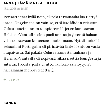
ANNA | TÄMÄ MATKA -BLOGI
18.11.2018 at 16:55
Periaatteessa kyllä noin, eli toki terminaalia luo tiettyä
intoa. Ongelmana on vain se, että itse lähden reissuun
Oulusta usein ennen sianpieremää, joten kun saavun
Helsinki-Vantaalle, olen puoli unessa ja yleensä haluan
vain seuraavaan koneeseen nukkumaan. Nyt viimeisellä
reissullani Portugaliin oli piristävää lähteä lentoon vasta
iltapäivästä. Sai pakata Oulussa aamusta rauhassa ja
Helsinki-Vantaalla oli sopivasti aikaa nauttia loungesta ja
siitä tax freestä, josta ei sitten kuitenkaan löytynyt
haluamaani meikkivoidetta 🙂
REPLY
SANNA