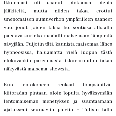
Ikkunalasi oli saanut pintaansa pieniä
jääkiteitä, mutta niiden takaa erottui
unenomaisen sumuverhon ympärilleen saaneet
vuorijonot, joiden takaa horisontissa alhaalla
paistava aurinko maalaili maisemaan lämpimiä
sävyjään. Tuijotin tätä kaunista maisemaa lähes
hypnoosissa, haluamatta vielä luopua tästä
elokuvaakin paremmasta ikkunaruudun takaa
näkyvästä maisema-show:sta.
Kun lentokoneen renkaat tömpsähtivät
kiitoradan pintaan, aloin lopulta hyväksymään
lentomaiseman menetyksen ja suuntaamaan
ajatukseni seuraaviin päiviin – Tulisin tällä