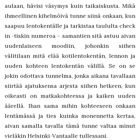
aulaan, hävisi väsymys kuin taikaiskusta. Mikä
ihmeellinen kihelmöivä tunne siinä onkaan, kun
saapuu lentokentälle ja tarkistaa taululta check
in -tiskin numeroa – samantien sitä astuu aivan
uudenlaiseen moodiin, johonkin siihen
välitilaan mitä elää kotilentokentän, lennon ja
uuden kohteen lentokentän välillä. Se on se
jokin odottava tunnelma, jonka aikana tavallaan
siirtää ajatuksensa arjesta siihen hetkeen, kun
oikeasti on matkakohteessa ja kaiken uuden
äärellä. Ihan sama mihin kohteeseen onkaan
lentämässä ja ties kuinka monennetta kertaa,
aivan samalla tavalla tämä tunne valtaa minut
vieläkin Helsinki-Vantaalle tullessani.