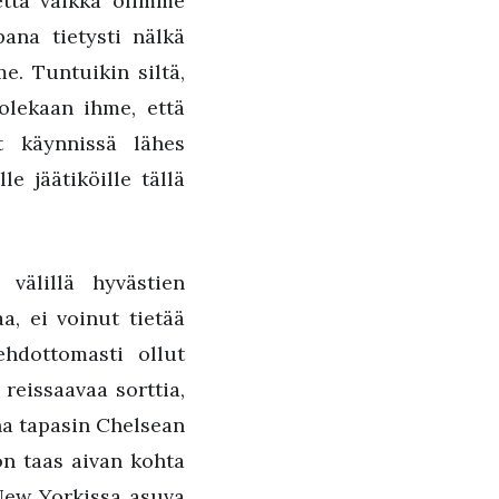
että vaikka olimme
pana tietysti nälkä
. Tuntuikin siltä,
olekaan ihme, että
t käynnissä lähes
e jäätiköille tällä
välillä hyvästien
a, ei voinut tietää
hdottomasti ollut
reissaavaa sorttia,
na tapasin Chelsean
on taas aivan kohta
New Yorkissa asuva