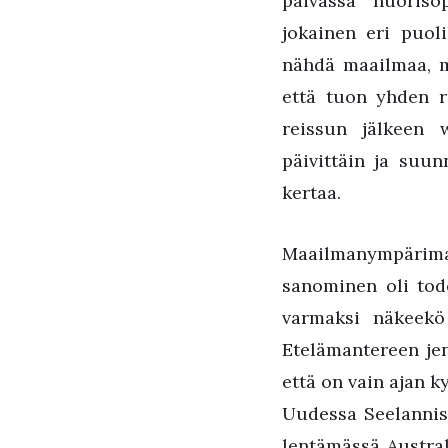
päivässä “nuoriso
jokainen eri puoli
nähdä maailmaa, m
että tuon yhden r
reissun jälkeen 
päivittäin ja suun
kertaa.
Maailmanympärima
sanominen oli tode
varmaksi näkeekö
Etelämantereen jen
että on vain ajan 
Uudessa Seelanniss
lentämässä Austra