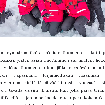
manympärimatkalta takaisin Suomeen ja kotiinp
akkaaksi, yhden asian miettiminen sai mieleni hetke
ri viikkoa Suomeen tuloni jälkeen ystäväni maailm
meen! Tapasimme kirjaimellisesti maailman to
ja vietimme siellä 12 päivää kiinteästi yhdessä – s
eri tavalla uusiin ihmisiin, kun joka päivä teim
fiiliksellä ja jaoimme kaikki nuo upeat kokemuk