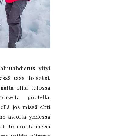
aluuahdistus yltyi
ssä taas iloiseksi.
alta olisi tulossa
isella puolella,
iellä jos missä ehti
me asioita yhdessä
set. Jo muutamassa