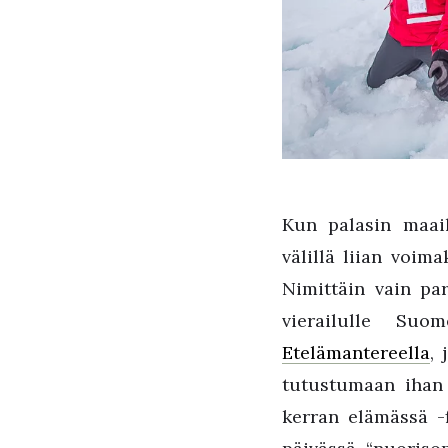
Kun palasin maail
välillä liian voim
Nimittäin vain pa
vierailulle Suo
Etelämantereella
, 
tutustumaan ihan 
kerran elämässä -