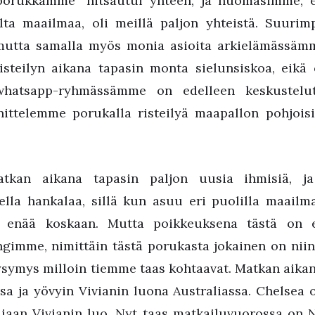
porukkamme” hitsautui yhteen, ja huomasimme, 
lta maailmaa, oli meillä paljon yhteistä. Suurim
utta samalla myös monia asioita arkielämässämme
isteilyn aikana tapasin monta sielunsiskoa, eikä 
whatsapp-ryhmässämme on edelleen keskustelu
nittelemme porukalla risteilyä maapallon pohjoisill
tkan aikana tapasin paljon uusia ihmisiä, ja 
lla hankalaa, sillä kun asuu eri puolilla maailma
 enää koskaan. Mutta poikkeuksena tästä on e
gimme, nimittäin tästä porukasta jokainen on niin 
kysymys milloin tiemme taas kohtaavat. Matkan aika
a ja yövyin Vivianin luona Australiassa. Chelsea 
liaan Vivianin luo. Nyt taas matkailuvuorossa on 