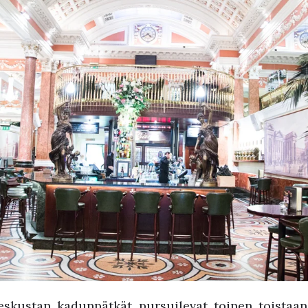
eskustan kadunpätkät pursuilevat toinen toistaa