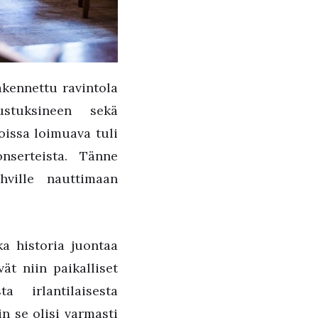
akennettu ravintola
sustuksineen sekä
issa loimuava tuli
nserteista. Tänne
hville nauttimaan
a historia juontaa
ät niin paikalliset
a irlantilaisesta
in se olisi varmasti