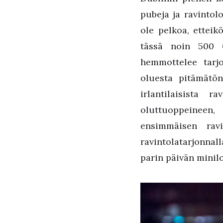
pubeja ja ravintolo
ole pelkoa, etteikö
tässä noin 500 0
hemmottelee tarjon
oluesta pitämätön
irlantilaisista 
oluttuoppeineen
ensimmäisen ravi
ravintolatarjonnal
parin päivän minil