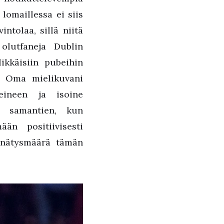
 lomaillessa ei siis
intolaa, sillä niitä
olutfaneja Dublin
likkäisiin pubeihin
n. Oma mielikuvani
reineen ja isoine
t samantien, kun
än positiivisesti
 ennätysmäärä tämän