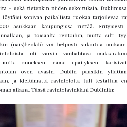
ita – sekä tietenkin niiden sekoituksia. Dublinissa
 löytäisi sopivaa paikallista ruokaa tarjoilevaa rav
00 asukkaan kaupungissa riittää. Erityisesti 
nallaan, ja toisaalta rentoihin, mutta silti tyy
kin (nais)henkilö voi helposti sulautua mukaa
ravintoloista oli varsin vanhahtava makkarako
, mutta onnekseni nämä epäilykseni karisiva
ntolan oven avasin. Dublin pääsikin yllättämä
laan, ja kieltämättä ravintoloita tuli testattua
oman aikana. Tässä ravintolavinkkini Dubliniin: