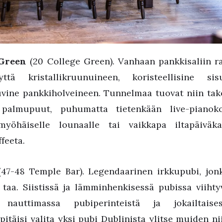
 Green
(20 College Green). Vanhaan pankkisaliin r
ttä kristallikruunuineen, koristeellisine si
vine pankkiholveineen. Tunnelmaa tuovat niin tako
 palmupuut, puhumatta tietenkään live-pianoko
myöhäiselle lounaalle tai vaikkapa iltapäiväka
ffeeta.
47-48 Temple Bar). Legendaarinen irkkupubi, jonk
taa. Siistissä ja lämminhenkisessä pubissa viihtyv
 nauttimassa pubiperinteistä ja jokailtaisest
 pitäisi valita yksi pubi Dublinista ylitse muiden ni