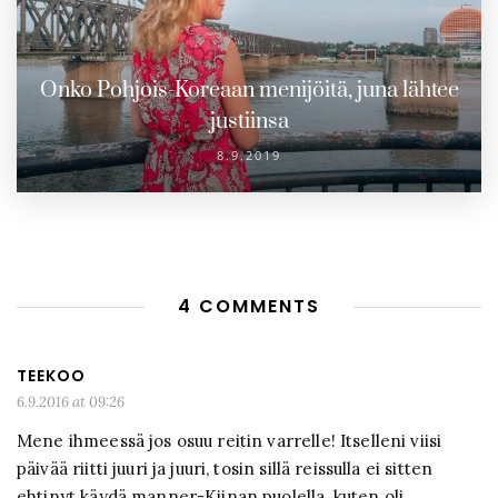
Onko Pohjois-Koreaan menijöitä, juna lähtee
justiinsa
8.9.2019
4 COMMENTS
TEEKOO
6.9.2016 at 09:26
Mene ihmeessä jos osuu reitin varrelle! Itselleni viisi
päivää riitti juuri ja juuri, tosin sillä reissulla ei sitten
ehtinyt käydä manner-Kiinan puolella, kuten oli