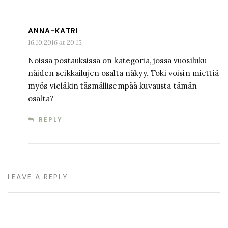
ANNA-KATRI
16.10.2016 at 20:15
Noissa postauksissa on kategoria, jossa vuosiluku
näiden seikkailujen osalta näkyy. Toki voisin miettiä
myös vieläkin täsmällisempää kuvausta tämän
osalta?
REPLY
LEAVE A REPLY