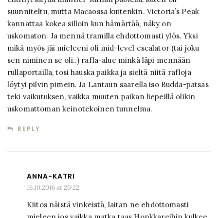
suunniteltu, mutta Macaossa kuitenkin. Victoria’s Peak
kannattaa kokea silloin kun hämärtää, näky on
uskomaton. Ja mennä tramilla ehdottomasti ylös. Yksi
mikä myös jäi mieleeni oli mid-level escalator (tai joku
sen niminen se oli..) rafla-alue minkä läpi mennään
rullaportailla, tosi hauska paikka ja sieltä niitä rafloja
löytyi pilvin pimein. Ja Lantaun saarella iso Budda-patsas
teki vaikutuksen, vaikka muuten paikan liepeillä olikin
uskomattoman keinotekoinen tunnelma.
REPLY
ANNA-KATRI
16.10.2016 at 20:22
Kiitos näistä vinkeistä, laitan ne ehdottomasti
mieleen jos vaikka matka taas Honkkareihin kulkee.