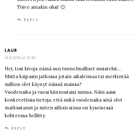
Toive ainakin olisi! 🙂
REPLY
LAUR
16.9.2016 at 15:46
Hei, tosi kivoja nämä sun tunnelmalliset muistelut…
Mutta kaipasin jatkossa jotain aikaleimaa tai merkintää
million olet käynyt näissä maissa?
Vuodenaika ja vuosi kiinnostaisi minua. Näin saisi
konkreettisia tietoja, että mikä vuodenaika sinä olet
matkustanut ja miten silloin sinua on kyseisessä
kohteessa hellitty.
REPLY