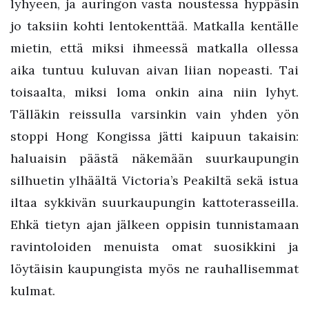
lyhyeen, ja auringon vasta noustessa hyppäsin
jo taksiin kohti lentokenttää. Matkalla kentälle
mietin, että miksi ihmeessä matkalla ollessa
aika tuntuu kuluvan aivan liian nopeasti. Tai
toisaalta, miksi loma onkin aina niin lyhyt.
Tälläkin reissulla varsinkin vain yhden yön
stoppi Hong Kongissa jätti kaipuun takaisin:
haluaisin päästä näkemään suurkaupungin
silhuetin ylhäältä Victoria’s Peakiltä sekä istua
iltaa sykkivän suurkaupungin kattoterasseilla.
Ehkä tietyn ajan jälkeen oppisin tunnistamaan
ravintoloiden menuista omat suosikkini ja
löytäisin kaupungista myös ne rauhallisemmat
kulmat.