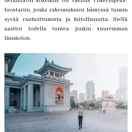
herkistävin kokemus oli vaellus Tiikerinpesä-
luostariin, jonka rakennuksien hämyssä tunsin
syvää rauhoittumista ja kiitollisuutta. Siellä
saattoi todella tuntea jonkin suuremman
läsnäolon.