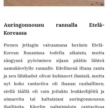
Auringonnousu rannalla Etelä-
Koreassa
Pienen jetlagin vaivaamana heräsin Etelä-
Korean Busanissa todella aikaisin, mutta
sängyssä pyörimisen sijaan päätin lähteä
aamukävelylle rannalle. Edellisenä iltana ranta
ja sen lähikadut olivat kuhisseet ihmisiä, mutta
nyt koko rantaviiva oli ihanan rauhallinen,
siellä täällä oli vain joitakin lenkkeilijöitä ja
uimareita tai kaltaisiani auringonnousun
ihailijoita. Kävelin paljainjaloin rantaviivaa