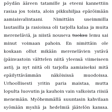
pöydän ääreen tatamille ja eteeni kannettiin
rasiaa jos toista, aloin pikkuhiljaa epäröimään
aamiaisvalintaani. Nimittäin useimmilla
lautasilla ja rasioissa oli tarjolla kalaa ja muita
mereneläviä, ja niistä nouseva
tuoksu
lemu sai
minut voimaan pahoin. En nimittäin ole
koskaan ollut mikään merenelävien ystävä
(päinvastoin välttelen niitä yleensä viimeiseen
asti), ja nyt niitä oli tarjolla aamiaiseksi mitä
epäilyttävämmän näköisissä muodoissa.
Urhoollisesti yritin paria maistaa, mutta
lopulta luovutin ja kauhoin vain valkoista riisiä
menemään. Myöhemmällä suuntasin kahvilaan
syömään mysliä ja hedelmiä jäätelön kanssa.