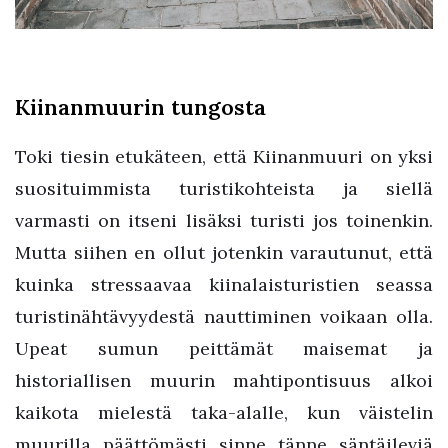
Kiinanmuurin tungosta
Toki tiesin etukäteen, että Kiinanmuuri on yksi
suosituimmista turistikohteista ja siellä
varmasti on itseni lisäksi turisti jos toinenkin.
Mutta siihen en ollut jotenkin varautunut, että
kuinka stressaavaa kiinalaisturistien seassa
turistinähtävyydestä nauttiminen voikaan olla.
Upeat sumun peittämät maisemat ja
historiallisen muurin mahtipontisuus alkoi
kaikota mielestä taka-alalle, kun väistelin
muurilla päättömästi sinne tänne säntäileviä