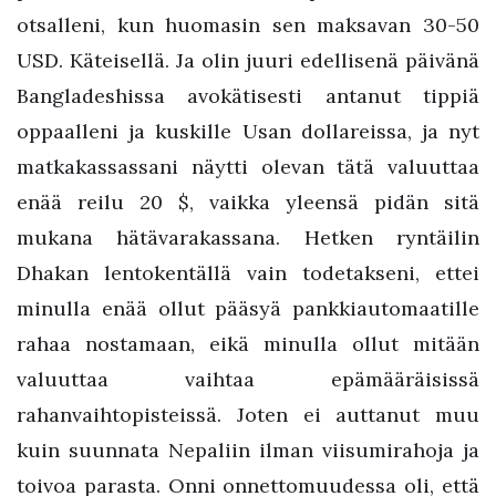
otsalleni, kun huomasin sen maksavan 30-50
USD. Käteisellä. Ja olin juuri edellisenä päivänä
Bangladeshissa avokätisesti antanut tippiä
oppaalleni ja kuskille Usan dollareissa, ja nyt
matkakassassani näytti olevan tätä valuuttaa
enää reilu 20 $, vaikka yleensä pidän sitä
mukana hätävarakassana. Hetken ryntäilin
Dhakan lentokentällä vain todetakseni, ettei
minulla enää ollut pääsyä pankkiautomaatille
rahaa nostamaan, eikä minulla ollut mitään
valuuttaa vaihtaa epämääräisissä
rahanvaihtopisteissä. Joten ei auttanut muu
kuin suunnata Nepaliin ilman viisumirahoja ja
toivoa parasta. Onni onnettomuudessa oli, että