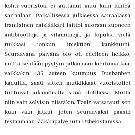
kohti vuoristoa, ei auttanut muu kuin lähteä
sairaalaan. Paikallisessa julkisessa sairaalassa
iranilainen naislääkäri laittoi suoraan suoneen
antibiootteja ja vitamiinejä, ja lopuksi vielä
tuikkasi jonkun injektion kankkuuni.
Seuraavana päivänä olo oli edelleen heikko,
mutta sentään pystyin jatkamaan kiertomatkaa,
vaikkakin +35 asteen kuumuus Dushanben
kaduilla, saati sitten mutkikkaat vuoristotiet
tuntuivat aikamoisilta siinä olotilassa. Mutta
niin vain selvisin niistäkin. Tosin vatsatauti sen
kuin vain jatkui, joten seuraavaksi pääsin
testaamaan lääkäripalveluita Uzbekistanissa…