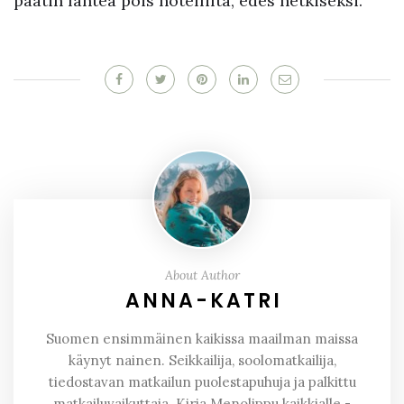
päätin lähteä pois hotellilta, edes hetkiseksi.
About Author
ANNA-KATRI
Suomen ensimmäinen kaikissa maailman maissa
käynyt nainen. Seikkailija, soolomatkailija,
tiedostavan matkailun puolestapuhuja ja palkittu
matkailuvaikuttaja. Kirja Menolippu kaikkialle -