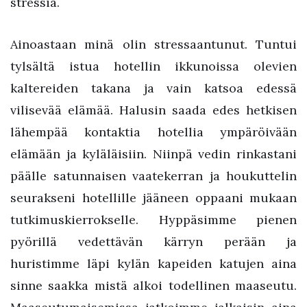
stressiä.
Ainoastaan minä olin stressaantunut. Tuntui
tylsältä istua hotellin ikkunoissa olevien
kaltereiden takana ja vain katsoa edessä
vilisevää elämää. Halusin saada edes hetkisen
lähempää kontaktia hotellia ympäröivään
elämään ja kyläläisiin. Niinpä vedin rinkastani
päälle satunnaisen vaatekerran ja houkuttelin
seurakseni hotellille jääneen oppaani mukaan
tutkimuskierrokselle. Hyppäsimme pienen
pyörillä vedettävän kärryn perään ja
huristimme läpi kylän kapeiden katujen aina
sinne saakka mistä alkoi todellinen maaseutu.