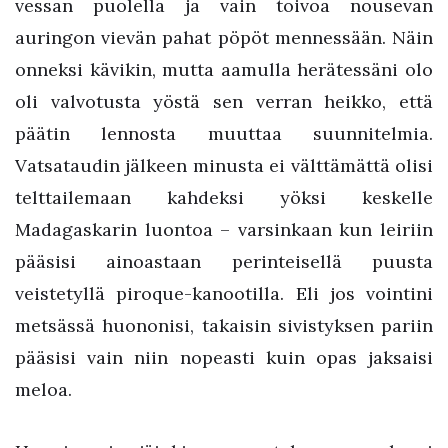
vessan puolella ja vain toivoa nousevan
auringon vievän pahat pöpöt mennessään. Näin
onneksi kävikin, mutta aamulla herätessäni olo
oli valvotusta yöstä sen verran heikko, että
päätin lennosta muuttaa suunnitelmia.
Vatsataudin jälkeen minusta ei välttämättä olisi
telttailemaan kahdeksi yöksi keskelle
Madagaskarin luontoa – varsinkaan kun leiriin
pääsisi ainoastaan perinteisellä puusta
veistetyllä piroque-kanootilla. Eli jos vointini
metsässä huononisi, takaisin sivistyksen pariin
pääsisi vain niin nopeasti kuin opas jaksaisi
meloa.