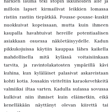
härkien lauma teki stopin ikkunoiden alle ja
milloin lapset kirmailivat leikkien lomassa
ristiin rastiin tiepätkää. Pousse-pousse-kuskit
nuokkuivat kopeissaan, mutta kuin ihmeen
kaupalla havahtuivat hereille potentiaalisen
asiakkaan osuessa näköetäisyydelle. Kadun
pikkukojuissa käytiin kauppaa lähes kaikella
mahdollisella mitä kylässä voitaisiinkaan
tarvita, ja ravintolakatosten ympärillä kävi
kuhina, kun kyläläiset palasivat askareistaan
kohti kotia. Jossakin viriteltiin karaokevehkeitä
valmiiksi iltaa varten. Kadulla sulassa sovussa
kulkivat niin ihmiset kuin eläimetkin, eikä
kenelläkään näyttänyt olevan kiirettä tai