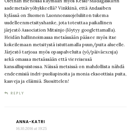
Olethan menossa käymään myös Keski-Madagaskarin
sademetsävyöhykkeellä? Vinkkinä, että Andasiben
kylässä on Suomen Luonnonsuojeluliiton tukema
uudelleenmetsityshanke, jota toteuttaa paikallinen
järjestö Association Mitsinjo (löytyy googlettamalla).
Heidän hallinnoimassa metsässään pääsee myös itse
kokeilemaan metsitystä istuttamalla puun/puita alueelle.
Järjestö tarjoaa myös opaspalveluita (yö/päiväexcuja)
sekä omassa metsässään että viereisessä
kansallispuistossa. Näissä metsissä on mahdollista nähdä
endeemisiä indri-puoliapinoita ja monia eksoottisia puita,
kasveja ja eläimiä. Suosittelen!
REPLY
ANNA-KATRI
16.10.2016 at 19:25