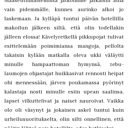
Maaseutumaisemissa jatkoimme jalkaisin aina
vain pidemmälle, kunnes aurinko alkoi jo
laskemaan. Ja kylläpä tuntui päivän hotellilla
makoilun jälkeen siltä, että olin todellakin
jälleen elossa! Kävelyretkellä pikkupojat tulivat
esittelemään poimimiansa mangoja, pellolta
takaisin kylään matkalla oleva ukki väläytti
minulle hampaattoman hymynsä, zebu-
laumojen ohjastajat huikkasivat rennosti heipat
ohi mennessään, järven poukamassa pyörinyt
kalastaja nosti minulle esiin upean saalinsa,
lapset vilkuttelivat ja naiset nauroivat. Vaikka
olo oli väsynyt ja jokainen askel tuntui kuin
urheilusuoritukselta, olin silti onnellinen, että