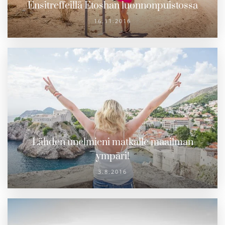
Ensitreffeillä Etoshan luonnonpuistossa
16.11.2016
Lähden unelmieni matkalle maailman
ympäri!
3.8.2016