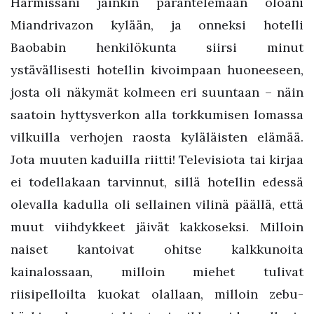
Harmissani jäinkin parantelemaan oloani
Miandrivazon kylään, ja onneksi hotelli
Baobabin henkilökunta siirsi minut
ystävällisesti hotellin kivoimpaan huoneeseen,
josta oli näkymät kolmeen eri suuntaan – näin
saatoin hyttysverkon alla torkkumisen lomassa
vilkuilla verhojen raosta kyläläisten elämää.
Jota muuten kaduilla riitti! Televisiota tai kirjaa
ei todellakaan tarvinnut, sillä hotellin edessä
olevalla kadulla oli sellainen vilinä päällä, että
muut viihdykkeet jäivät kakkoseksi. Milloin
naiset kantoivat ohitse kalkkunoita
kainalossaan, milloin miehet tulivat
riisipelloilta kuokat olallaan, milloin zebu-