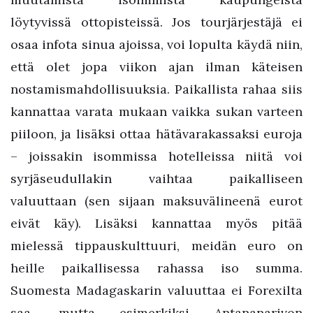
löytyvissä ottopisteissä. Jos tourjärjestäjä ei
osaa infota sinua ajoissa, voi lopulta käydä niin,
että olet jopa viikon ajan ilman käteisen
nostamismahdollisuuksia. Paikallista rahaa siis
kannattaa varata mukaan vaikka sukan varteen
piiloon, ja lisäksi ottaa hätävarakassaksi euroja
– joissakin isommissa hotelleissa niitä voi
syrjäseudullakin vaihtaa paikalliseen
valuuttaan (sen sijaan maksuvälineenä eurot
eivät käy). Lisäksi kannattaa myös pitää
mielessä tippauskulttuuri, meidän euro on
heille paikallisessa rahassa iso summa.
Suomesta Madagaskarin valuuttaa ei Forexilta
saa, mutta esimerkiksi Antananarivon