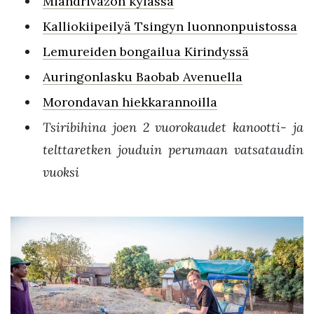
Miandrivazon kylässä
Kalliokiipeilyä Tsingyn luonnonpuistossa
Lemureiden bongailua Kirindyssä
Auringonlasku Baobab Avenuella
Morondavan hiekkarannoilla
Tsiribihina joen 2 vuorokaudet kanootti- ja
telttaretken jouduin perumaan vatsataudin
vuoksi