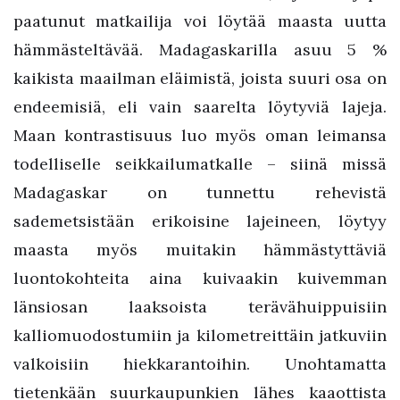
paatunut matkailija voi löytää maasta uutta
hämmästeltävää. Madagaskarilla asuu 5 %
kaikista maailman eläimistä, joista suuri osa on
endeemisiä, eli vain saarelta löytyviä lajeja.
Maan kontrastisuus luo myös oman leimansa
todelliselle seikkailumatkalle – siinä missä
Madagaskar on tunnettu rehevistä
sademetsistään erikoisine lajeineen, löytyy
maasta myös muitakin hämmästyttäviä
luontokohteita aina kuivaakin kuivemman
länsiosan laaksoista terävähuippuisiin
kalliomuodostumiin ja kilometreittäin jatkuviin
valkoisiin hiekkarantoihin. Unohtamatta
tietenkään suurkaupunkien lähes kaaottista