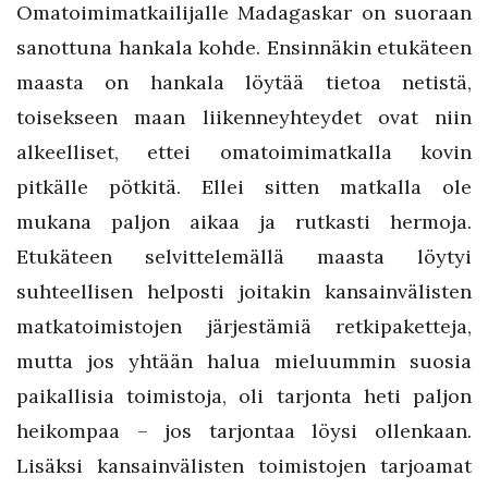
Omatoimimatkailijalle Madagaskar on suoraan
sanottuna hankala kohde. Ensinnäkin etukäteen
maasta on hankala löytää tietoa netistä,
toisekseen maan liikenneyhteydet ovat niin
alkeelliset, ettei omatoimimatkalla kovin
pitkälle pötkitä. Ellei sitten matkalla ole
mukana paljon aikaa ja rutkasti hermoja.
Etukäteen selvittelemällä maasta löytyi
suhteellisen helposti joitakin kansainvälisten
matkatoimistojen järjestämiä retkipaketteja,
mutta jos yhtään halua mieluummin suosia
paikallisia toimistoja, oli tarjonta heti paljon
heikompaa – jos tarjontaa löysi ollenkaan.
Lisäksi kansainvälisten toimistojen tarjoamat