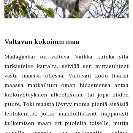
Valtavan kokoinen maa
Madagaskar on valtava. Vaikka kuinka sitä
tarkastelee kartalta, selviää sen mittasuhteet
vasta maassa ollessa. Valtavan koon lisäksi
maassa matkailuun oman hidasteensa antaa
kulkuyhteyksien alkeellisuus, tai jopa niiden
puute. Toki maasta löytyy monia pieniä sisäisiä
lentokenttiä, jotka mahdollistavat näppärästi
kulkemisen maan eri puolelta toiselle, mutta
samalla maasta jää näkemättä paljon.