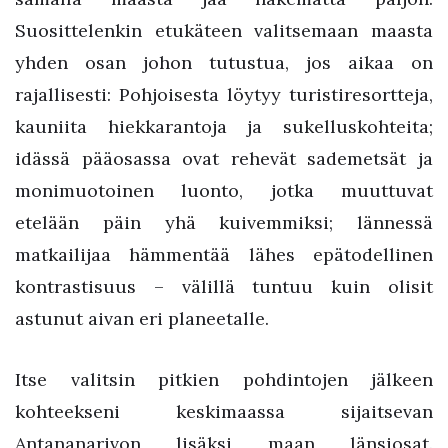
Suosittelenkin etukäteen valitsemaan maasta
yhden osan johon tutustua, jos aikaa on
rajallisesti: Pohjoisesta löytyy turistiresortteja,
kauniita hiekkarantoja ja sukelluskohteita;
idässä pääosassa ovat rehevät sademetsät ja
monimuotoinen luonto, jotka muuttuvat
etelään päin yhä kuivemmiksi; lännessä
matkailijaa hämmentää lähes epätodellinen
kontrastisuus – välillä tuntuu kuin olisit
astunut aivan eri planeetalle.
Itse valitsin pitkien pohdintojen jälkeen
kohteekseni keskimaassa sijaitsevan
Antananarivon lisäksi maan länsiosat.