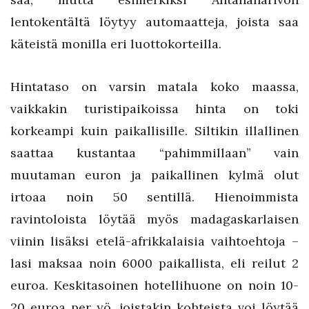
lentokentältä löytyy automaatteja, joista saa
käteistä monilla eri luottokorteilla.
Hintataso on varsin matala koko maassa,
vaikkakin turistipaikoissa hinta on toki
korkeampi kuin paikallisille. Siltikin illallinen
saattaa kustantaa “pahimmillaan” vain
muutaman euron ja paikallinen kylmä olut
irtoaa noin 50 sentillä. Hienoimmista
ravintoloista löytää myös madagaskarlaisen
viinin lisäksi etelä-afrikkalaisia vaihtoehtoja –
lasi maksaa noin 6000 paikallista, eli reilut 2
euroa. Keskitasoinen hotellihuone on noin 10-
20 euroa per yö, joistakin kohteista voi löytää