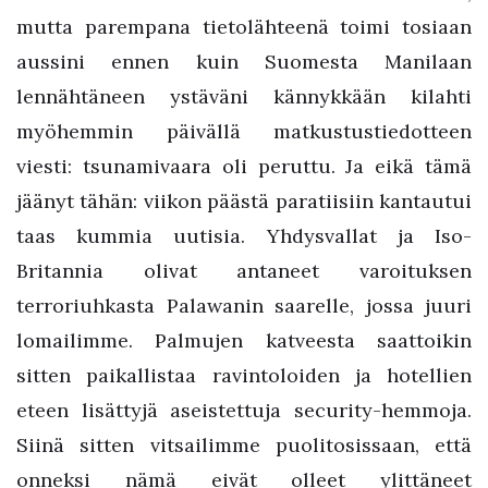
mutta parempana tietolähteenä toimi tosiaan
aussini ennen kuin Suomesta Manilaan
lennähtäneen ystäväni kännykkään kilahti
myöhemmin päivällä matkustustiedotteen
viesti: tsunamivaara oli peruttu. Ja eikä tämä
jäänyt tähän: viikon päästä paratiisiin kantautui
taas kummia uutisia. Yhdysvallat ja Iso-
Britannia olivat antaneet varoituksen
terroriuhkasta Palawanin saarelle, jossa juuri
lomailimme. Palmujen katveesta saattoikin
sitten paikallistaa ravintoloiden ja hotellien
eteen lisättyjä aseistettuja security-hemmoja.
Siinä sitten vitsailimme puolitosissaan, että
onneksi nämä eivät olleet ylittäneet