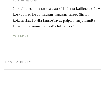
20.5.2017 at 15:38
Joo, tällaistahan se saattaa välillä matkaillessa olla –
koskaan ei tiedä mitään vastaan tulee. Sinun
kokemukset kyllä kuulostavat paljon hurjemmilta
kuin nämä minun varoittelutilanteet.
REPLY
LEAVE A REPLY