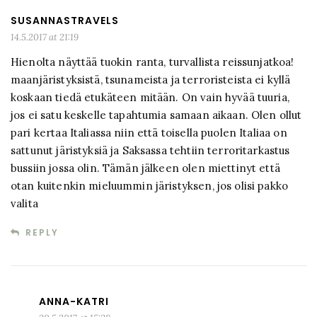
SUSANNASTRAVELS
14.5.2017 at 21:19
Hienolta näyttää tuokin ranta, turvallista reissunjatkoa!
maanjäristyksistä, tsunameista ja terroristeista ei kyllä
koskaan tiedä etukäteen mitään. On vain hyvää tuuria,
jos ei satu keskelle tapahtumia samaan aikaan. Olen ollut
pari kertaa Italiassa niin että toisella puolen Italiaa on
sattunut järistyksiä ja Saksassa tehtiin terroritarkastus
bussiin jossa olin. Tämän jälkeen olen miettinyt että
otan kuitenkin mieluummin järistyksen, jos olisi pakko
valita
REPLY
ANNA-KATRI