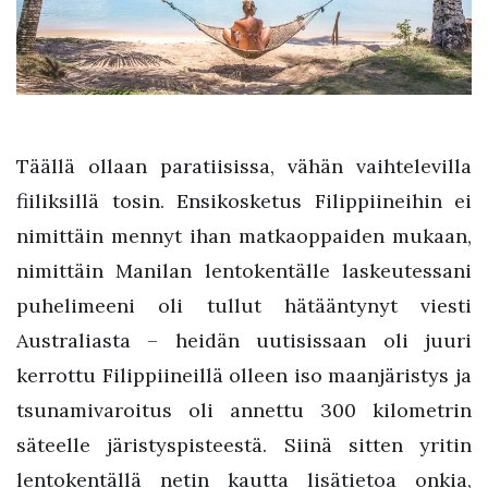
Täällä ollaan paratiisissa, vähän vaihtelevilla
fiiliksillä tosin. Ensikosketus Filippiineihin ei
nimittäin mennyt ihan matkaoppaiden mukaan,
nimittäin Manilan lentokentälle laskeutessani
puhelimeeni oli tullut hätääntynyt viesti
Australiasta – heidän uutisissaan oli juuri
kerrottu Filippiineillä olleen iso maanjäristys ja
tsunamivaroitus oli annettu 300 kilometrin
säteelle järistyspisteestä. Siinä sitten yritin
lentokentällä netin kautta lisätietoa onkia,