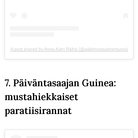
A post shared by Anna-Katri Räihä (@adalminasadventures)
7. Päiväntasaajan Guinea:
mustahiekkaiset
paratiisirannat