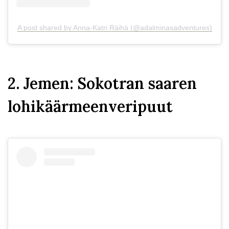
A post shared by Anna-Katri Räihä (@adalminasadventures)
2. Jemen: Sokotran saaren
lohikäärmeenveripuut