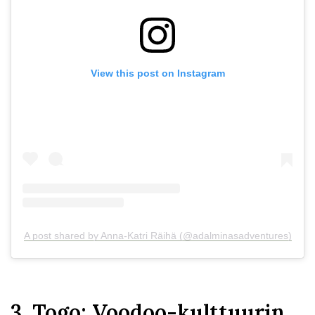
View this post on Instagram
A post shared by Anna-Katri Räihä (@adalminasadventures)
3. Togo: Voodoo-kulttuurin