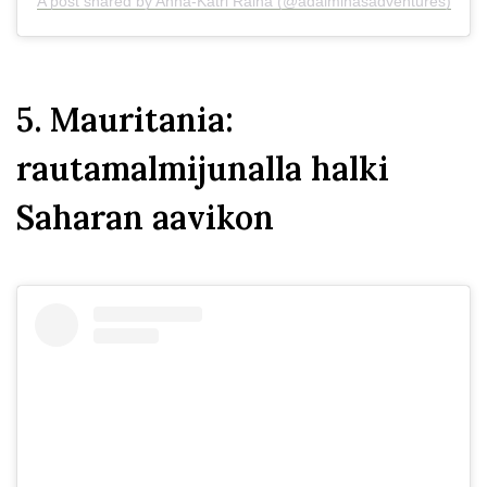
A post shared by Anna-Katri Räihä (@adalminasadventures)
5. Mauritania:
rautamalmijunalla halki
Saharan aavikon