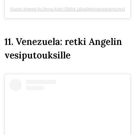
A post shared by Anna-Katri Räihä (@adalminasadventures)
11. Venezuela: retki Angelin
vesiputouksille