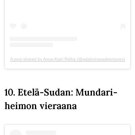
A post shared by Anna-Katri Räihä (@adalminasadventures)
10. Etelä-Sudan: Mundari-
heimon vieraana