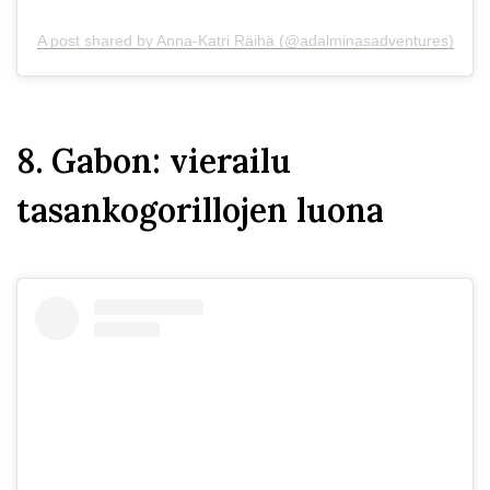
A post shared by Anna-Katri Räihä (@adalminasadventures)
8. Gabon: vierailu
tasankogorillojen luona