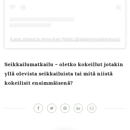
A post shared by Anna-Katri Räihä (@adalminasadventures)
Seikkailumatkailu – oletko kokeillut jotakin
yllä olevista seikkailuista tai mitä niistä
kokeilisit ensimmäisenä?