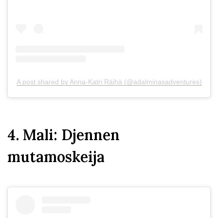
A post shared by Anna-Katri Räihä (@adalminasadventures)
4. Mali: Djennen
mutamoskeija