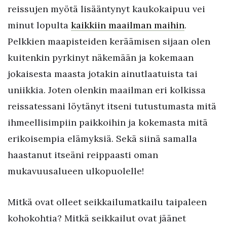
reissujen myötä lisääntynyt kaukokaipuu vei
minut lopulta
kaikkiin maailman maihin
.
Pelkkien maapisteiden keräämisen sijaan olen
kuitenkin pyrkinyt näkemään ja kokemaan
jokaisesta maasta jotakin ainutlaatuista tai
uniikkia. Joten olenkin maailman eri kolkissa
reissatessani löytänyt itseni tutustumasta mitä
ihmeellisimpiin paikkoihin ja kokemasta mitä
erikoisempia elämyksiä. Sekä siinä samalla
haastanut itseäni reippaasti oman
mukavuusalueen ulkopuolelle!
Mitkä ovat olleet seikkailumatkailu taipaleen
kohokohtia? Mitkä seikkailut ovat jäänet