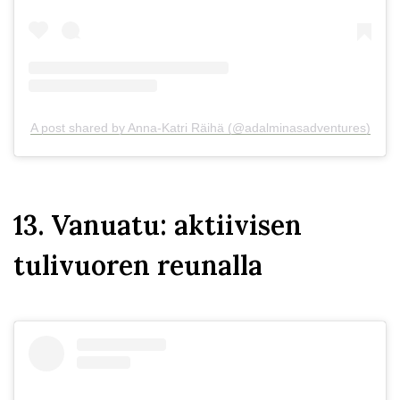
A post shared by Anna-Katri Räihä (@adalminasadventures)
13. Vanuatu: aktiivisen
tulivuoren reunalla