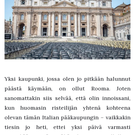
Yksi kaupunki, jossa olen jo pitkään halunnut
päästä käymään, on ollut Rooma. Joten
sanomattakin siis selvää, että olin innoissani,
kun huomasin risteilijän yhtenä kohteena
olevan tämän Italian pääkaupungin – vaikkakin
tiesin jo heti, ettei yksi päivä varmasti