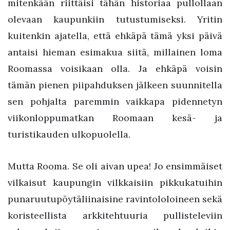
mitenkään riittäisi tähän historiaa pullollaan
olevaan kaupunkiin tutustumiseksi. Yritin
kuitenkin ajatella, että ehkäpä tämä yksi päivä
antaisi hieman esimakua siitä, millainen loma
Roomassa voisikaan olla. Ja ehkäpä voisin
tämän pienen piipahduksen jälkeen suunnitella
sen pohjalta paremmin vaikkapa pidennetyn
viikonloppumatkan Roomaan kesä- ja
turistikauden ulkopuolella.
Mutta Rooma. Se oli aivan upea! Jo ensimmäiset
vilkaisut kaupungin vilkkaisiin pikkukatuihin
punaruutupöytäliinaisine ravintololoineen sekä
koristeellista arkkitehtuuria pullisteleviin