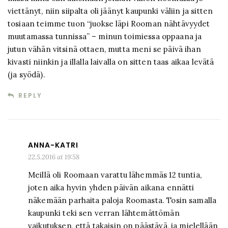
viettänyt, niin siipalta oli jäänyt kaupunki väliin ja sitten
tosiaan teimme tuon “juokse läpi Rooman nähtävyydet
muutamassa tunnissa” – minun toimiessa oppaana ja
jutun vähän vitsinä ottaen, mutta meni se päivä ihan
kivasti niinkin ja illalla laivalla on sitten taas aikaa levätä
(ja syödä).
REPLY
ANNA-KATRI
22.5.2016 at 19:58
Meillä oli Roomaan varattu lähemmäs 12 tuntia,
joten aika hyvin yhden päivän aikana ennätti
näkemään parhaita paloja Roomasta. Tosin samalla
kaupunki teki sen verran lähtemättömän
vaikutuksen, että takaisin on päästävä, ja mielellään