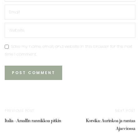
Save my name, email, and website in this browser for the next
time I comment.
PREVIOUS POST
NEXT POST
Italia - Amalfin rannikkoa pitkin
Korsika: Aurinkoa ja rantaa
Ajacciossa