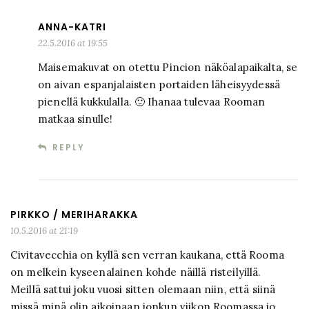
ANNA-KATRI
22.5.2016 at 19:55
Maisemakuvat on otettu Pincion näköalapaikalta, se
on aivan espanjalaisten portaiden läheisyydessä
pienellä kukkulalla. 🙂 Ihanaa tulevaa Rooman
matkaa sinulle!
REPLY
PIRKKO / MERIHARAKKA
10.5.2016 at 21:19
Civitavecchia on kyllä sen verran kaukana, että Rooma
on melkein kyseenalainen kohde näillä risteilyillä.
Meillä sattui joku vuosi sitten olemaan niin, että siinä
missä minä olin aikoinaan jonkun viikon Roomassa jo