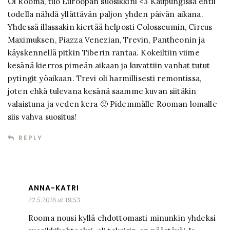
Oi Rooma, tuo Euroopan suosikkini <3 Kaupungissa ehtii
todella nähdä yllättävän paljon yhden päivän aikana.
Yhdessä illassakin kiertää helposti Colosseumin, Circus
Maximuksen, Piazza Venezian, Trevin, Pantheonin ja
käyskennellä pitkin Tiberin rantaa. Kokeiltiin viime
kesänä kierros pimeän aikaan ja kuvattiin vanhat tutut
pytingit yöaikaan. Trevi oli harmillisesti remontissa,
joten ehkä tulevana kesänä saamme kuvan siitäkin
valaistuna ja veden kera 🙂 Pidemmälle Rooman lomalle
siis vahva suositus!
REPLY
ANNA-KATRI
22.5.2016 at 19:53
Rooma nousi kyllä ehdottomasti minunkin yhdeksi