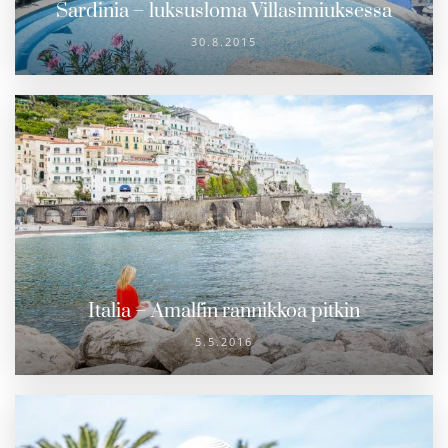
Sardinia – luksusloma Villasimiuksessa
30.8.2015
Italia – Amalfin rannikkoa pitkin
5.5.2016