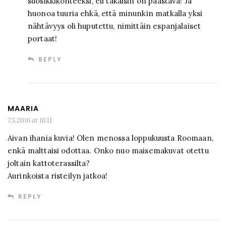
suosikkikohteeksi, eli takaisin on päästävä! Ja
huonoa tuuria ehkä, että minunkin matkalla yksi
nähtävyys oli huputettu, nimittäin espanjalaiset
portaat!
REPLY
MAARIA
7.5.2016 at 16:11
Aivan ihania kuvia! Olen menossa loppukuusta Roomaan,
enkä malttaisi odottaa. Onko nuo maisemakuvat otettu
joltain kattoterassilta?
Aurinkoista risteilyn jatkoa!
REPLY