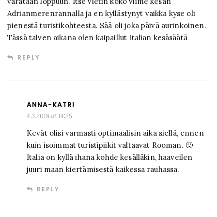
varataan loppuun. Itse vietin koko viime kesän
Adrianmerenrannalla ja en kyllästynyt vaikka kyse oli
pienestä turistikohteesta. Sää oli joka päivä aurinkoinen.
Tässä talven aikana olen kaipaillut Italian kesäsäätä
REPLY
ANNA-KATRI
4.3.2018 at 14:25
Kevät olisi varmasti optimaalisin aika siellä, ennen
kuin isoimmat turistipiikit valtaavat Rooman. 🙂
Italia on kyllä ihana kohde kesälläkin, haaveilen
juuri maan kiertämisestä kaikessa rauhassa.
REPLY