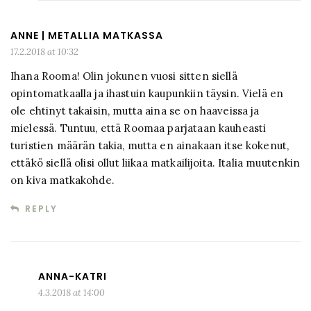
ANNE | METALLIA MATKASSA
17.2.2018 at 10:32
Ihana Rooma! Olin jokunen vuosi sitten siellä
opintomatkaalla ja ihastuin kaupunkiin täysin. Vielä en
ole ehtinyt takaisin, mutta aina se on haaveissa ja
mielessä. Tuntuu, että Roomaa parjataan kauheasti
turistien määrän takia, mutta en ainakaan itse kokenut,
ettäkö siellä olisi ollut liikaa matkailijoita. Italia muutenkin
on kiva matkakohde.
REPLY
ANNA-KATRI
4.3.2018 at 14:00