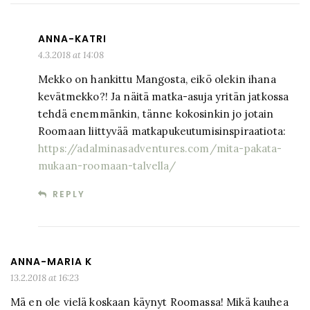
ANNA-KATRI
4.3.2018 at 14:08
Mekko on hankittu Mangosta, eikö olekin ihana
kevätmekko?! Ja näitä matka-asuja yritän jatkossa
tehdä enemmänkin, tänne kokosinkin jo jotain
Roomaan liittyvää matkapukeutumisinspiraatiota:
https://adalminasadventures.com/mita-pakata-
mukaan-roomaan-talvella/
REPLY
ANNA-MARIA K
13.2.2018 at 16:23
Mä en ole vielä koskaan käynyt Roomassa! Mikä kauhea