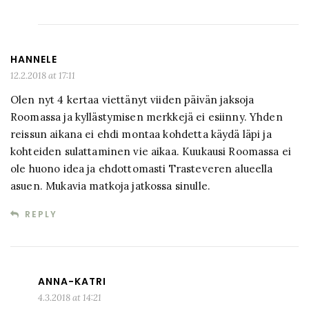
HANNELE
12.2.2018 at 17:11
Olen nyt 4 kertaa viettänyt viiden päivän jaksoja
Roomassa ja kyllästymisen merkkejä ei esiinny. Yhden
reissun aikana ei ehdi montaa kohdetta käydä läpi ja
kohteiden sulattaminen vie aikaa. Kuukausi Roomassa ei
ole huono idea ja ehdottomasti Trasteveren alueella
asuen. Mukavia matkoja jatkossa sinulle.
REPLY
ANNA-KATRI
4.3.2018 at 14:21