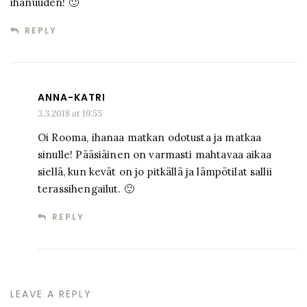
ihanuuden! 🙂
REPLY
ANNA-KATRI
3.3.2018 at 19:55
Oi Rooma, ihanaa matkan odotusta ja matkaa
sinulle! Pääsiäinen on varmasti mahtavaa aikaa
siellä, kun kevät on jo pitkällä ja lämpötilat sallii
terassihengailut. 🙂
REPLY
LEAVE A REPLY