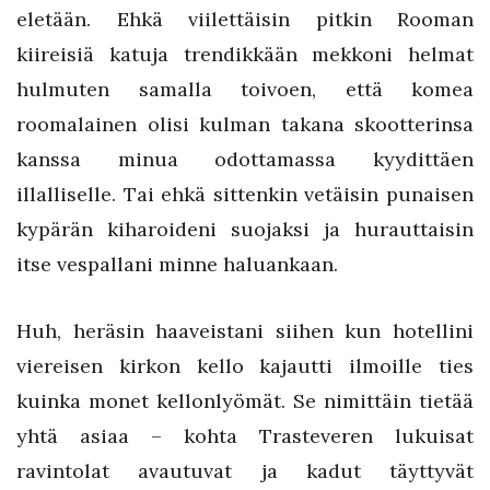
eletään. Ehkä viilettäisin pitkin Rooman
kiireisiä katuja trendikkään mekkoni helmat
hulmuten samalla toivoen, että komea
roomalainen olisi kulman takana skootterinsa
kanssa minua odottamassa kyydittäen
illalliselle. Tai ehkä sittenkin vetäisin punaisen
kypärän kiharoideni suojaksi ja hurauttaisin
itse vespallani minne haluankaan.
Huh, heräsin haaveistani siihen kun hotellini
viereisen kirkon kello kajautti ilmoille ties
kuinka monet kellonlyömät. Se nimittäin tietää
yhtä asiaa – kohta Trasteveren lukuisat
ravintolat avautuvat ja kadut täyttyvät