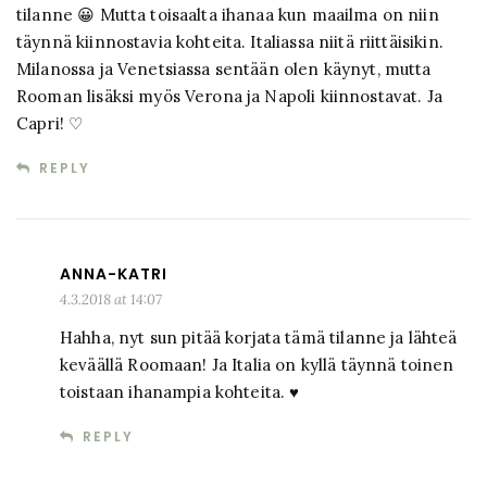
tilanne 😀 Mutta toisaalta ihanaa kun maailma on niin
täynnä kiinnostavia kohteita. Italiassa niitä riittäisikin.
Milanossa ja Venetsiassa sentään olen käynyt, mutta
Rooman lisäksi myös Verona ja Napoli kiinnostavat. Ja
Capri! ♡
REPLY
ANNA-KATRI
4.3.2018 at 14:07
Hahha, nyt sun pitää korjata tämä tilanne ja lähteä
keväällä Roomaan! Ja Italia on kyllä täynnä toinen
toistaan ihanampia kohteita. ♥
REPLY