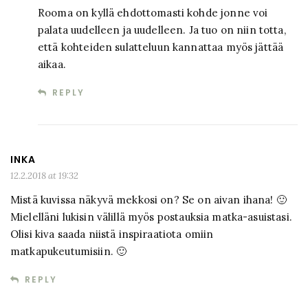
Rooma on kyllä ehdottomasti kohde jonne voi
palata uudelleen ja uudelleen. Ja tuo on niin totta,
että kohteiden sulatteluun kannattaa myös jättää
aikaa.
REPLY
INKA
12.2.2018 at 19:32
Mistä kuvissa näkyvä mekkosi on? Se on aivan ihana! 🙂
Mielelläni lukisin välillä myös postauksia matka-asuistasi.
Olisi kiva saada niistä inspiraatiota omiin
matkapukeutumisiin. 🙂
REPLY