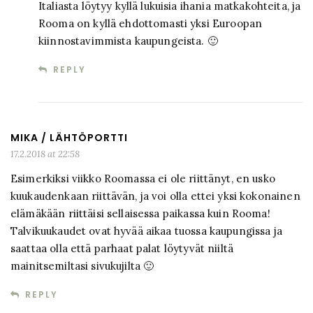
Italiasta löytyy kyllä lukuisia ihania matkakohteita, ja
Rooma on kyllä ehdottomasti yksi Euroopan
kiinnostavimmista kaupungeista. 🙂
REPLY
MIKA / LÄHTÖPORTTI
17.2.2018 at 22:58
Esimerkiksi viikko Roomassa ei ole riittänyt, en usko
kuukaudenkaan riittävän, ja voi olla ettei yksi kokonainen
elämäkään riittäisi sellaisessa paikassa kuin Rooma!
Talvikuukaudet ovat hyvää aikaa tuossa kaupungissa ja
saattaa olla että parhaat palat löytyvät niiltä
mainitsemiltasi sivukujilta 🙂
REPLY