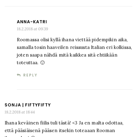
ANNA-KATRI
18.2.2018 at 09:39
Roomassa olisi kyllä ihana viettää pidempikin aika,
samalla tosin haaveilen reissusta Italian eri kolkissa,
joten saapa nähdä mitä kaikkea sitä ehtiikään
toteuttaa. 🙂
REPLY
SONJA | FIFTYFIFTY
18.2.2018 at 18:44
Ihana keväinen fiilis tuli tästä! <3 Ja en malta odottaa,
että pääsiäisenä pääsen itsekin toteaaan Rooman