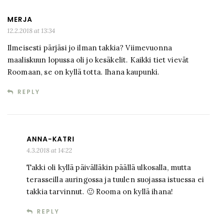
MERJA
12.2.2018 at 13:34
Ilmeisesti pärjäsi jo ilman takkia? Viimevuonna
maaliskuun lopussa oli jo kesäkelit. Kaikki tiet vievät
Roomaan, se on kyllä totta. Ihana kaupunki.
REPLY
ANNA-KATRI
4.3.2018 at 14:22
Takki oli kyllä päivälläkin päällä ulkosalla, mutta
terasseilla auringossa ja tuulen suojassa istuessa ei
takkia tarvinnut. 🙂 Rooma on kyllä ihana!
REPLY