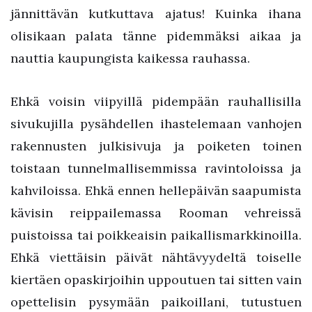
jännittävän kutkuttava ajatus! Kuinka ihana
olisikaan palata tänne pidemmäksi aikaa ja
nauttia kaupungista kaikessa rauhassa.
Ehkä voisin viipyillä pidempään rauhallisilla
sivukujilla pysähdellen ihastelemaan vanhojen
rakennusten julkisivuja ja poiketen toinen
toistaan tunnelmallisemmissa ravintoloissa ja
kahviloissa. Ehkä ennen hellepäivän saapumista
kävisin reippailemassa Rooman vehreissä
puistoissa tai poikkeaisin paikallismarkkinoilla.
Ehkä viettäisin päivät nähtävyydeltä toiselle
kiertäen opaskirjoihin uppoutuen tai sitten vain
opettelisin pysymään paikoillani, tutustuen