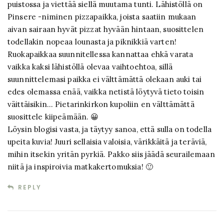
puistossa ja viettää siellä muutama tunti. Lähistöllä on
Pinsere -niminen pizzapaikka, joista saatiin mukaan
aivan sairaan hyvät pizzat hyvään hintaan, suosittelen
todellakin nopeaa lounasta ja piknikkiä varten!
Ruokapaikkaa suunnitellessa kannattaa ehkä varata
vaikka kaksi lähistöllä olevaa vaihtoehtoa, sillä
suunnittelemasi paikka ei välttämättä olekaan auki tai
edes olemassa enää, vaikka netistä löytyvä tieto toisin
väittäisikin… Pietarinkirkon kupoliin en välttämättä
suosittele kiipeämään. 😀
Löysin blogisi vasta, ja täytyy sanoa, että sulla on todella
upeita kuvia! Juuri sellaisia valoisia, värikkäitä ja teräviä,
mihin itsekin yritän pyrkiä. Pakko siis jäädä seurailemaan
niitä ja inspiroivia matkakertomuksia! 🙂
REPLY