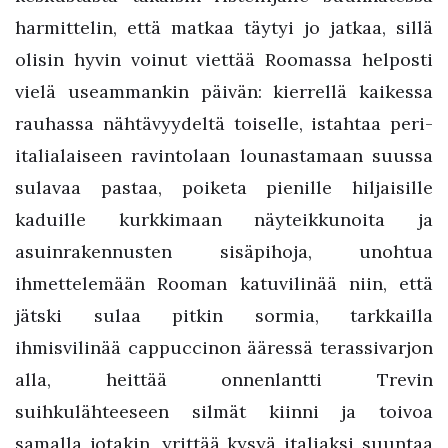
harmittelin, että matkaa täytyi jo jatkaa, sillä
olisin hyvin voinut viettää Roomassa helposti
vielä useammankin päivän: kierrellä kaikessa
rauhassa nähtävyydeltä toiselle, istahtaa peri-
italialaiseen ravintolaan lounastamaan suussa
sulavaa pastaa, poiketa pienille hiljaisille
kaduille kurkkimaan näyteikkunoita ja
asuinrakennusten sisäpihoja, unohtua
ihmettelemään Rooman katuvilinää niin, että
jätski sulaa pitkin sormia, tarkkailla
ihmisvilinää cappuccinon ääressä terassivarjon
alla, heittää onnenlantti Trevin
suihkulähteeseen silmät kiinni ja toivoa
samalla jotakin, yrittää kysyä italiaksi suuntaa