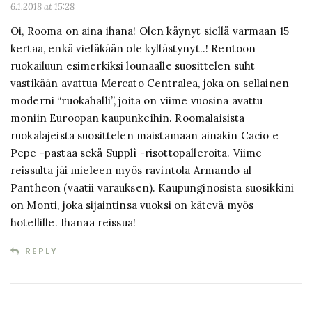
6.1.2018 at 15:28
Oi, Rooma on aina ihana! Olen käynyt siellä varmaan 15
kertaa, enkä vieläkään ole kyllästynyt..! Rentoon
ruokailuun esimerkiksi lounaalle suosittelen suht
vastikään avattua Mercato Centralea, joka on sellainen
moderni “ruokahalli”, joita on viime vuosina avattu
moniin Euroopan kaupunkeihin. Roomalaisista
ruokalajeista suosittelen maistamaan ainakin Cacio e
Pepe -pastaa sekä Supplì -risottopalleroita. Viime
reissulta jäi mieleen myös ravintola Armando al
Pantheon (vaatii varauksen). Kaupunginosista suosikkini
on Monti, joka sijaintinsa vuoksi on kätevä myös
hotellille. Ihanaa reissua!
REPLY