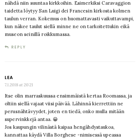
nähdä niin suuntaa kirkkoihin. Esimerkiksi Caravaggion
taidetta löytyy San Luigi dei Francesin kirkosta kolmen
taulun verran. Kokemus on huomattavasti vaikuttavampi,
kun näkee taulut siellä minne ne on tarkoitettukin eikä
museon seinillä roikkumassa.
REPLY
LEA
7.1.2018 at 20:21
Itse olin marraskuussa ensimmäistä kertaa Roomassa, ja
oltiin siellä vajaat viisi päivää. Lähinnä kierrettiin ne
perusnähtävyydet, joten en tiedä, onko mulla mitään
supervinkkejä antaa. 😀
Jos kaupungin vilinästä kaipaa hengähdystaukoa,
kannattaa käydä Villa Borghese -nimisessä upeassa