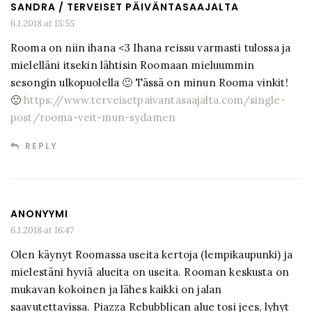
SANDRA / TERVEISET PÄIVÄNTASAAJALTA
6.1.2018 at 15:55
Rooma on niin ihana <3 Ihana reissu varmasti tulossa ja
mielelläni itsekin lähtisin Roomaan mieluummin
sesongin ulkopuolella 🙂 Tässä on minun Rooma vinkit!
🙂
https://www.terveisetpaivantasaajalta.com/single-
post/rooma-veit-mun-sydamen
REPLY
ANONYYMI
6.1.2018 at 16:47
Olen käynyt Roomassa useita kertoja (lempikaupunki) ja
mielestäni hyviä alueita on useita. Rooman keskusta on
mukavan kokoinen ja lähes kaikki on jalan
saavutettavissa. Piazza Rebubblican alue tosi jees, lyhyt