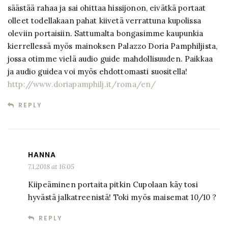
säästää rahaa ja sai ohittaa hissijonon, eivätkä portaat
olleet todellakaan pahat kiivetä verrattuna kupolissa
oleviin portaisiin. Sattumalta bongasimme kaupunkia
kierrellessä myös mainoksen Palazzo Doria Pamphiljista,
jossa otimme vielä audio guide mahdollisuuden. Paikkaa
ja audio guidea voi myös ehdottomasti suositella!
http://www.doriapamphilj.it/roma/en/
REPLY
HANNA
7.1.2018 at 16:05
Kiipeäminen portaita pitkin Cupolaan käy tosi
hyvästä jalkatreenistä! Toki myös maisemat 10/10 ?
REPLY