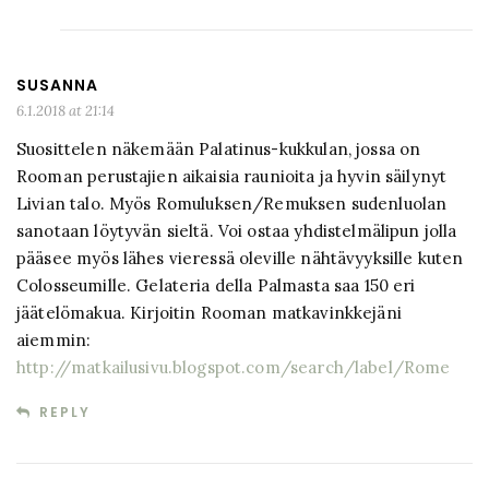
SUSANNA
6.1.2018 at 21:14
Suosittelen näkemään Palatinus-kukkulan, jossa on
Rooman perustajien aikaisia raunioita ja hyvin säilynyt
Livian talo. Myös Romuluksen/Remuksen sudenluolan
sanotaan löytyvän sieltä. Voi ostaa yhdistelmälipun jolla
pääsee myös lähes vieressä oleville nähtävyyksille kuten
Colosseumille. Gelateria della Palmasta saa 150 eri
jäätelömakua. Kirjoitin Rooman matkavinkkejäni
aiemmin:
http://matkailusivu.blogspot.com/search/label/Rome
REPLY