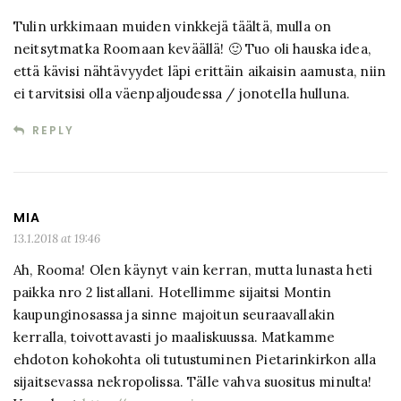
Tulin urkkimaan muiden vinkkejä täältä, mulla on
neitsytmatka Roomaan keväällä! 🙂 Tuo oli hauska idea,
että kävisi nähtävyydet läpi erittäin aikaisin aamusta, niin
ei tarvitsisi olla väenpaljoudessa / jonotella hulluna.
REPLY
MIA
13.1.2018 at 19:46
Ah, Rooma! Olen käynyt vain kerran, mutta lunasta heti
paikka nro 2 listallani. Hotellimme sijaitsi Montin
kaupunginosassa ja sinne majoitun seuraavallakin
kerralla, toivottavasti jo maaliskuussa. Matkamme
ehdoton kohokohta oli tutustuminen Pietarinkirkon alla
sijaitsevassa nekropolissa. Tälle vahva suositus minulta!