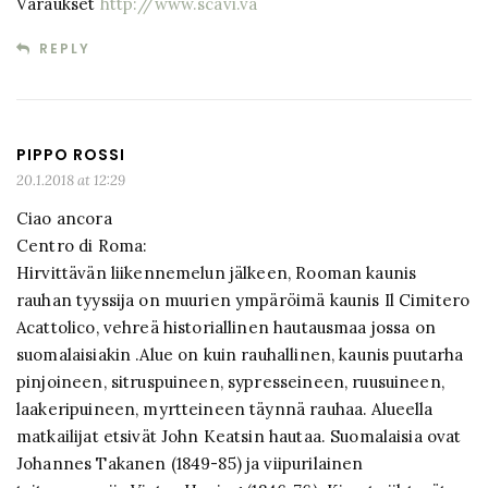
Varaukset
http://www.scavi.va
REPLY
PIPPO ROSSI
20.1.2018 at 12:29
Ciao ancora
Centro di Roma:
Hirvittävän liikennemelun jälkeen, Rooman kaunis
rauhan tyyssija on muurien ympäröimä kaunis Il Cimitero
Acattolico, vehreä historiallinen hautausmaa jossa on
suomalaisiakin .Alue on kuin rauhallinen, kaunis puutarha
pinjoineen, sitruspuineen, sypresseineen, ruusuineen,
laakeripuineen, myrtteineen täynnä rauhaa. Alueella
matkailijat etsivät John Keatsin hautaa. Suomalaisia ovat
Johannes Takanen (1849-85) ja viipurilainen