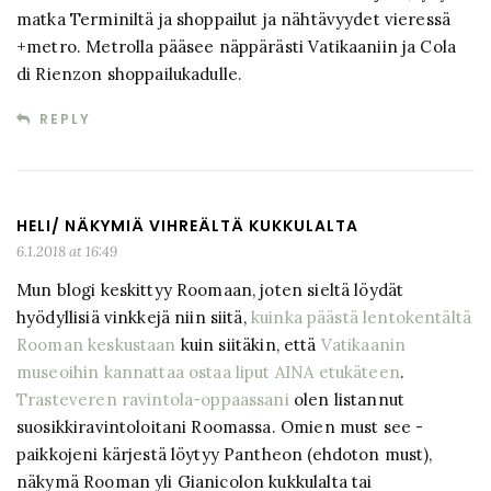
matka Terminiltä ja shoppailut ja nähtävyydet vieressä
+metro. Metrolla pääsee näppärästi Vatikaaniin ja Cola
di Rienzon shoppailukadulle.
REPLY
HELI/ NÄKYMIÄ VIHREÄLTÄ KUKKULALTA
6.1.2018 at 16:49
Mun blogi keskittyy Roomaan, joten sieltä löydät
hyödyllisiä vinkkejä niin siitä,
kuinka päästä lentokentältä
Rooman keskustaan
kuin siitäkin, että
Vatikaanin
museoihin kannattaa ostaa liput AINA etukäteen
.
Trasteveren ravintola-oppaassani
olen listannut
suosikkiravintoloitani Roomassa. Omien must see -
paikkojeni kärjestä löytyy Pantheon (ehdoton must),
näkymä Rooman yli Gianicolon kukkulalta tai