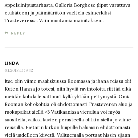
Appelsiinipuutarhasta, Galleria Borghese (liput varattava
etukäteen) ja päämäärätön vaeltelu esimerkiksi
Trasteveressa. Vain muutamia mainitakseni.
REPLY
LINDA
6.1.2018 at 19:42
Itse olin viime maaliskuussa Roomassa ja ihana reissu oli!
Kuten Hanna jo totesi, niin hyviä ravintoloita riittää eikä
meidän kohdalle sattunut kyllä yhtään pettymystä. Omia
Rooman kohokohtia oli ehdottomasti Trasteveren alue ja
ruokapaikat siellä <3 Vatikaanissa vierailua voi myös
suositella, vaikka kuvien perusteella olitkin siellä jo viime
reissulla. Pietarin kirkon huipulle haluaisin ehdottomasti
vielä uudelleen kiivetä. Valitsemalla portaat hissin sijaan