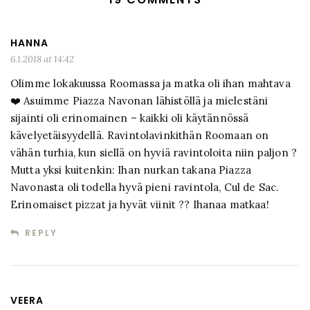
HANNA
6.1.2018 at 14:42
Olimme lokakuussa Roomassa ja matka oli ihan mahtava
❤️ Asuimme Piazza Navonan lähistöllä ja mielestäni
sijainti oli erinomainen – kaikki oli käytännössä
kävelyetäisyydellä. Ravintolavinkithän Roomaan on
vähän turhia, kun siellä on hyviä ravintoloita niin paljon ?
Mutta yksi kuitenkin: Ihan nurkan takana Piazza
Navonasta oli todella hyvä pieni ravintola, Cul de Sac.
Erinomaiset pizzat ja hyvät viinit ?? Ihanaa matkaa!
REPLY
VEERA