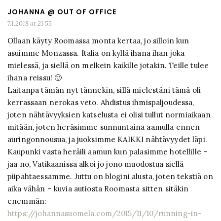
JOHANNA @ OUT OF OFFICE
7.1.2018 at 21:55
Ollaan käyty Roomassa monta kertaa, jo silloin kun
asuimme Monzassa. Italia on kyllä ihana ihan joka
mielessä, ja siellä on melkein kaikille jotakin. Teille tulee
ihana reissu! 🙂
Laitanpa tämän nyt tännekin, sillä mielestäni tämä oli
kerrassaan nerokas veto. Ahdistus ihmispaljoudessa,
joten nähtävyyksien katselusta ei olisi tullut normiaikaan
mitään, joten heräsimme sunnuntaina aamulla ennen
auringonnousua, ja juoksimme KAIKKI nähtävyydet läpi.
Kaupunki vasta heräili aamun kun palasimme hotellille –
jaa no, Vatikaanissa alkoi jo jono muodostua siellä
piipahtaessamme. Juttu on blogini alusta, joten tekstiä on
aika vähän – kuvia autiosta Roomasta sitten sitäkin
enemmän:
https://johannasuomela.com/2015/11/10/running-in-