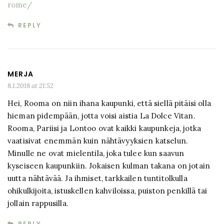
rome/
REPLY
MERJA
8.1.2018 at 21:52
Hei, Rooma on niin ihana kaupunki, että siellä pitäisi olla
hieman pidempään, jotta voisi aistia La Dolce Vitan.
Rooma, Pariisi ja Lontoo ovat kaikki kaupunkeja, jotka
vaatisivat enemmän kuin nähtävyyksien katselun.
Minulle ne ovat mielentila, joka tulee kun saavun
kyseiseen kaupunkiin. Jokaisen kulman takana on jotain
uutta nähtävää. Ja ihmiset, tarkkailen tuntitolkulla
ohikulkijoita, istuskellen kahviloissa, puiston penkillä tai
jollain rappusilla.
REPLY