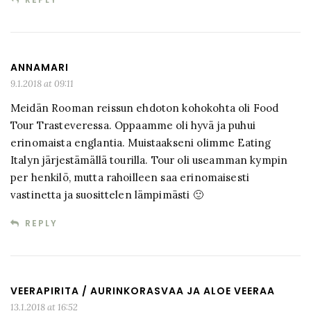
ANNAMARI
9.1.2018 at 09:11
Meidän Rooman reissun ehdoton kohokohta oli Food
Tour Trasteveressa. Oppaamme oli hyvä ja puhui
erinomaista englantia. Muistaakseni olimme Eating
Italyn järjestämällä tourilla. Tour oli useamman kympin
per henkilö, mutta rahoilleen saa erinomaisesti
vastinetta ja suosittelen lämpimästi 🙂
REPLY
VEERAPIRITA / AURINKORASVAA JA ALOE VEERAA
13.1.2018 at 16:52