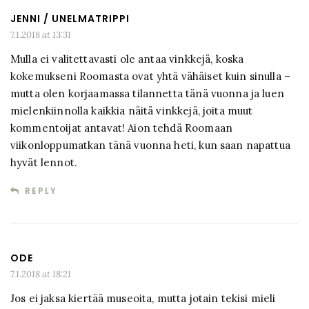
JENNI / UNELMATRIPPI
7.1.2018 at 13:31
Mulla ei valitettavasti ole antaa vinkkejä, koska
kokemukseni Roomasta ovat yhtä vähäiset kuin sinulla –
mutta olen korjaamassa tilannetta tänä vuonna ja luen
mielenkiinnolla kaikkia näitä vinkkejä, joita muut
kommentoijat antavat! Aion tehdä Roomaan
viikonloppumatkan tänä vuonna heti, kun saan napattua
hyvät lennot.
REPLY
ODE
7.1.2018 at 18:21
Jos ei jaksa kiertää museoita, mutta jotain tekisi mieli