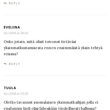
REPLY
EVELIINA
14.1.2018 at 20:42
Onko jotain, mitä olisit toivonut tietäväsi
yksinmatkustamisesta ennen ensimmäistä yksin tehtyä
reissua?
REPLY
TUULA
14.1.2018 at 23:20
Oletko tavannut suomalaisen yksinmatkailijan jolla ei
englannin kieli olisi läheskään täydellisesti hallussa?