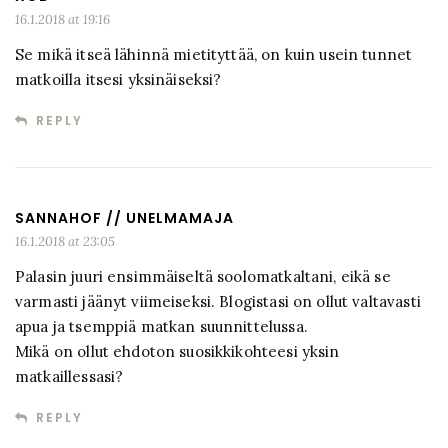
16.1.2018 at 19:16
Se mikä itseä lähinnä mietityttää, on kuin usein tunnet
matkoilla itsesi yksinäiseksi?
REPLY
SANNAHOF // UNELMAMAJA
16.1.2018 at 23:05
Palasin juuri ensimmäiseltä soolomatkaltani, eikä se
varmasti jäänyt viimeiseksi. Blogistasi on ollut valtavasti
apua ja tsemppiä matkan suunnittelussa.
Mikä on ollut ehdoton suosikkikohteesi yksin
matkaillessasi?
REPLY