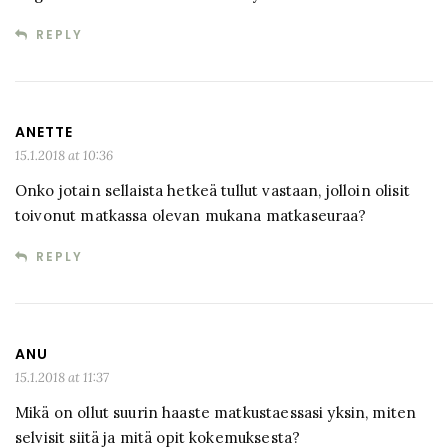
REPLY
ANETTE
15.1.2018 at 10:36
Onko jotain sellaista hetkeä tullut vastaan, jolloin olisit
toivonut matkassa olevan mukana matkaseuraa?
REPLY
ANU
15.1.2018 at 11:37
Mikä on ollut suurin haaste matkustaessasi yksin, miten
selvisit siitä ja mitä opit kokemuksesta?