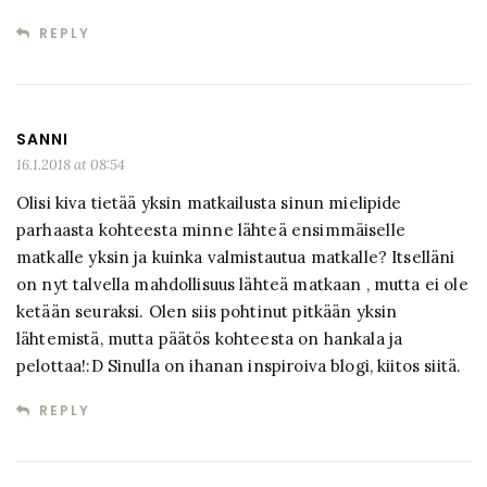
REPLY
SANNI
16.1.2018 at 08:54
Olisi kiva tietää yksin matkailusta sinun mielipide
parhaasta kohteesta minne lähteä ensimmäiselle
matkalle yksin ja kuinka valmistautua matkalle? Itselläni
on nyt talvella mahdollisuus lähteä matkaan , mutta ei ole
ketään seuraksi. Olen siis pohtinut pitkään yksin
lähtemistä, mutta päätös kohteesta on hankala ja
pelottaa!:D Sinulla on ihanan inspiroiva blogi, kiitos siitä.
REPLY