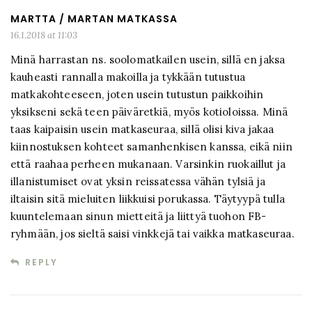
MARTTA / MARTAN MATKASSA
16.1.2018 at 11:03
Minä harrastan ns. soolomatkailen usein, sillä en jaksa
kauheasti rannalla makoilla ja tykkään tutustua
matkakohteeseen, joten usein tutustun paikkoihin
yksikseni sekä teen päiväretkiä, myös kotioloissa. Minä
taas kaipaisin usein matkaseuraa, sillä olisi kiva jakaa
kiinnostuksen kohteet samanhenkisen kanssa, eikä niin
että raahaa perheen mukanaan. Varsinkin ruokaillut ja
illanistumiset ovat yksin reissatessa vähän tylsiä ja
iltaisin sitä mieluiten liikkuisi porukassa. Täytyypä tulla
kuuntelemaan sinun mietteitä ja liittyä tuohon FB-
ryhmään, jos sieltä saisi vinkkejä tai vaikka matkaseuraa.
REPLY