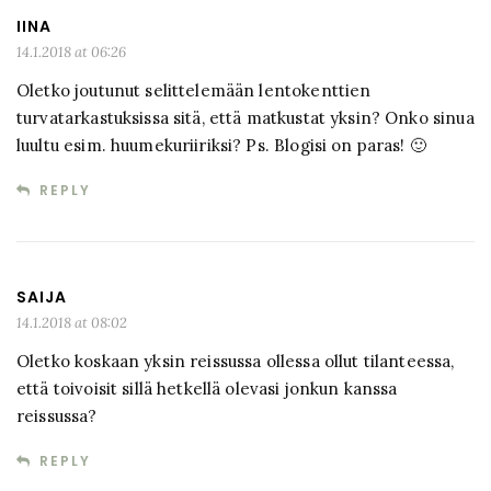
IINA
14.1.2018 at 06:26
Oletko joutunut selittelemään lentokenttien
turvatarkastuksissa sitä, että matkustat yksin? Onko sinua
luultu esim. huumekuriiriksi? Ps. Blogisi on paras! 🙂
REPLY
SAIJA
14.1.2018 at 08:02
Oletko koskaan yksin reissussa ollessa ollut tilanteessa,
että toivoisit sillä hetkellä olevasi jonkun kanssa
reissussa?
REPLY