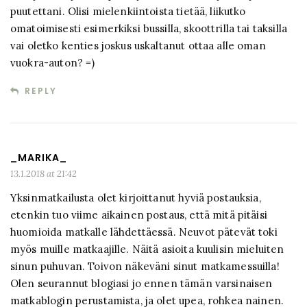
puutettani. Olisi mielenkiintoista tietää, liikutko
omatoimisesti esimerkiksi bussilla, skoottrilla tai taksilla
vai oletko kenties joskus uskaltanut ottaa alle oman
vuokra-auton? =)
REPLY
_MARIKA_
13.1.2018 at 21:42
Yksinmatkailusta olet kirjoittanut hyviä postauksia,
etenkin tuo viime aikainen postaus, että mitä pitäisi
huomioida matkalle lähdettäessä. Neuvot pätevät toki
myös muille matkaajille. Näitä asioita kuulisin mieluiten
sinun puhuvan. Toivon näkeväni sinut matkamessuilla!
Olen seurannut blogiasi jo ennen tämän varsinaisen
matkablogin perustamista, ja olet upea, rohkea nainen.