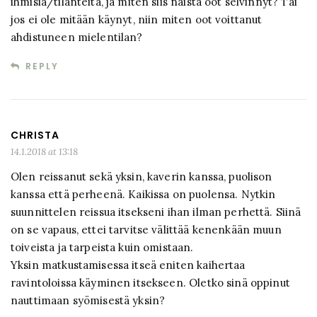
ihmisiä/tilanteita, ja miten siis näistä oot selvinnyt? Tai
jos ei ole mitään käynyt, niin miten oot voittanut
ahdistuneen mielentilan?
REPLY
CHRISTA
14.1.2018 at 13:18
Olen reissanut sekä yksin, kaverin kanssa, puolison
kanssa että perheenä. Kaikissa on puolensa. Nytkin
suunnittelen reissua itsekseni ihan ilman perhettä. Siinä
on se vapaus, ettei tarvitse välittää kenenkään muun
toiveista ja tarpeista kuin omistaan.
Yksin matkustamisessa itseä eniten kaihertaa
ravintoloissa käyminen itsekseen. Oletko sinä oppinut
nauttimaan syömisestä yksin?