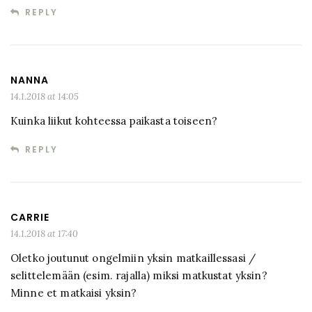
REPLY
NANNA
14.1.2018 at 14:05
Kuinka liikut kohteessa paikasta toiseen?
REPLY
CARRIE
14.1.2018 at 17:40
Oletko joutunut ongelmiin yksin matkaillessasi /
selittelemään (esim. rajalla) miksi matkustat yksin?
Minne et matkaisi yksin?