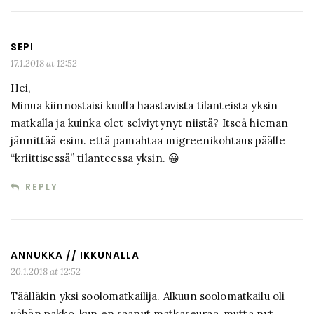
SEPI
17.1.2018 at 12:52
Hei,
Minua kiinnostaisi kuulla haastavista tilanteista yksin
matkalla ja kuinka olet selviytynyt niistä? Itseä hieman
jännittää esim. että pamahtaa migreenikohtaus päälle
“kriittisessä” tilanteessa yksin. 😀
REPLY
ANNUKKA // IKKUNALLA
20.1.2018 at 12:52
Täälläkin yksi soolomatkailija. Alkuun soolomatkailu oli
vähän pakko, kun en saanut matkaseuraa, mutta nyt