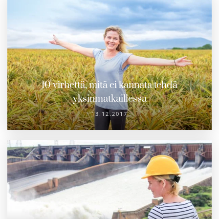
10 virhettä, mitä ei kannata tehdä
yksinmatkaillessa
13.12.2017