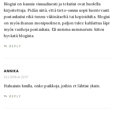
Blogisi on kaunis visuaalisesti ja tekstisi ovat huolella
kirjoitettuja. Pidän siitä, että tieto-osuus sopii luontevasti
postauksiisi eikä tunnu väkinäiseltä tai kopioidulta. Blogisi
on myös ihanan monipuolinen, paljon tulee kahlattua läpi
myös vanhoja postauksia. Eli summa summarum: kiitos
hyvästä blogista.
REPLY
ANNIKA
13.1.2018 at 22:17
Haluaisin kuulla, onko paikkoja, joihin et lähtisi yksin.
REPLY