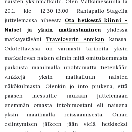
naisten yksinmatkailu. Olen Matkamessuilla la
20.1. klo 12.30-13.00 Rantapallo-Stagella
juttelemassa aiheesta
Ota hetkestä kiinni –
Naiset ja yksin matkustaminen
yhdessä
matkaystäväni
Traveloverin Annikan
kanssa.
Odotettavissa on varmasti tarinoita yksin
matkailevan naisen silmin mitä omituisemmista
paikoista maailmalla unohtamatta tietenkään
vinkkejä yksin matkailuun naisten
näkökulmasta. Olenkin jo into piukena, että
pääsen messuille mukaan juttelemaan
enemmän omasta intohimostani eli naisena
yksin maailmalla reissaamisesta. Oman
esiintymisen jälkeen jään vielä hetkiseksi