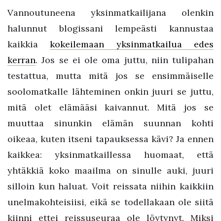
Vannoutuneena yksinmatkailijana olenkin
halunnut blogissani lempeästi kannustaa
kaikkia
kokeilemaan yksinmatkailua edes
kerran
. Jos se ei ole oma juttu, niin tulipahan
testattua, mutta mitä jos se ensimmäiselle
soolomatkalle lähteminen onkin juuri se juttu,
mitä olet elämääsi kaivannut. Mitä jos se
muuttaa sinunkin elämän suunnan kohti
oikeaa, kuten itseni tapauksessa kävi? Ja ennen
kaikkea: yksinmatkaillessa huomaat, että
yhtäkkiä koko maailma on sinulle auki, juuri
silloin kun haluat. Voit reissata niihin kaikkiin
unelmakohteisiisi, eikä se todellakaan ole siitä
kiinni ettei reissuseuraa ole löytynyt. Miksi