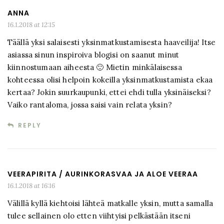
ANNA
16.1.2018 at 12:15
Täällä yksi salaisesti yksinmatkustamisesta haaveilija! Itse
asiassa sinun inspiroiva blogisi on saanut minut
kiinnostumaan aiheesta 🙂 Mietin minkälaisessa
kohteessa olisi helpoin kokeilla yksinmatkustamista ekaa
kertaa? Jokin suurkaupunki, ettei ehdi tulla yksinäiseksi?
Vaiko rantaloma, jossa saisi vain relata yksin?
REPLY
VEERAPIRITA / AURINKORASVAA JA ALOE VEERAA
16.1.2018 at 16:16
Välillä kyllä kiehtoisi lähteä matkalle yksin, mutta samalla
tulee sellainen olo etten viihtyisi pelkästään itseni