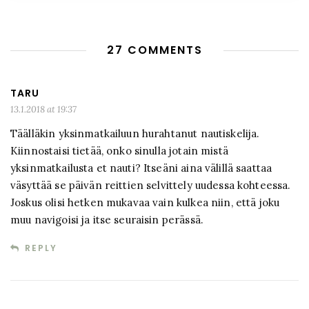
27 COMMENTS
TARU
13.1.2018 at 19:37
Täälläkin yksinmatkailuun hurahtanut nautiskelija.
Kiinnostaisi tietää, onko sinulla jotain mistä
yksinmatkailusta et nauti? Itseäni aina välillä saattaa
väsyttää se päivän reittien selvittely uudessa kohteessa.
Joskus olisi hetken mukavaa vain kulkea niin, että joku
muu navigoisi ja itse seuraisin perässä.
REPLY