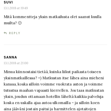
SUVI
13.1.2018 at 19:49
Mitä kommentteja yksin matkailusta olet saanut kuulla
muilta? 🙂
REPLY
SANNA
13.1.2018 at 21:00
Minua kiinnostaisi tietää, kuinka liikut paikasta toiseen
yksinmatkaillessa? =) Matkustan itse lähes aina mieheni
kanssa, koska silloin voimme vuokrata auton ja voimme
tutustua maahan vapaasti kierrellen. Jos taas matkustan
yksin, joudun ottamaan hotellin läheltä kaikkia palveluja
koska en uskalla ajaa autoa ulkomailla – ja silloin koen
aina jääväni jostain paitsi ja harmittelen ajotaitojen