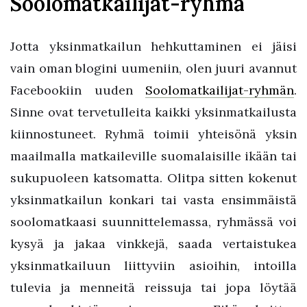
Soolomatkailijat-ryhmä
Jotta yksinmatkailun hehkuttaminen ei jäisi
vain oman blogini uumeniin, olen juuri avannut
Facebookiin uuden
Soolomatkailijat-ryhmän
.
Sinne ovat tervetulleita kaikki yksinmatkailusta
kiinnostuneet. Ryhmä toimii yhteisönä yksin
maailmalla matkaileville suomalaisille ikään tai
sukupuoleen katsomatta. Olitpa sitten kokenut
yksinmatkailun konkari tai vasta ensimmäistä
soolomatkaasi suunnittelemassa, ryhmässä voi
kysyä ja jakaa vinkkejä, saada vertaistukea
yksinmatkailuun liittyviin asioihin, intoilla
tulevia ja menneitä reissuja tai jopa löytää