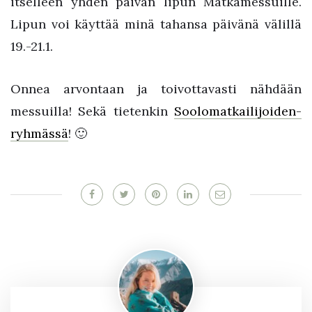
itselleen yhden päivän lipun Matkamessuille.
Lipun voi käyttää minä tahansa päivänä välillä
19.-21.1.
Onnea arvontaan ja toivottavasti nähdään
messuilla! Sekä tietenkin
Soolomatkailijoiden-
ryhmässä
! 🙂