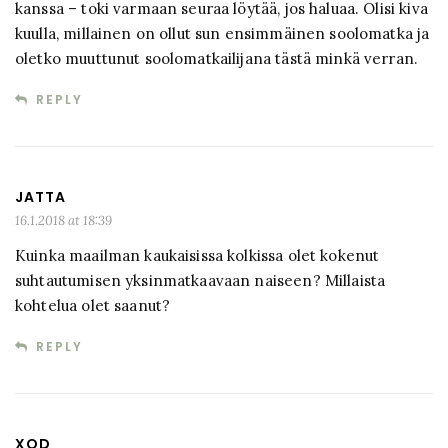
kanssa – toki varmaan seuraa löytää, jos haluaa. Olisi kiva
kuulla, millainen on ollut sun ensimmäinen soolomatka ja
oletko muuttunut soolomatkailijana tästä minkä verran.
REPLY
JATTA
16.1.2018 at 18:39
Kuinka maailman kaukaisissa kolkissa olet kokenut
suhtautumisen yksinmatkaavaan naiseen? Millaista
kohtelua olet saanut?
REPLY
XOD