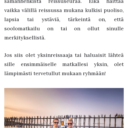
samanhenkistä reissuseuraa. Eikä haittaa
vaikka välillä reissussa mukana kulkisi puoliso,
lapsia tai ystäviä, tärkeintä on, että
soolomatkailu on tai on ollut sinulle
merkityksellistä.
Jos siis olet yksinreissaaja tai haluaisit lähteä
sille ensimmäiselle matkallesi yksin, olet
lämpimästi tervetullut mukaan ryhmään!