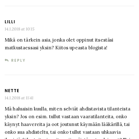
LILLI
14.1.2018 at 10:15
Mikä on tärkein asia, jonka olet oppinut itsestäsi
matkustaessasi yksin? Kiitos upeasta blogista!
REPLY
NETTE
14.1.2018 at 11:41
Mä haluaisin kuulla, miten selviät ahdistavista tilanteista
yksin? Jos on esim. tullut vastaan vaaratilanteita, onko
käynyt haavereita ja oot joutunut käymään lääkärillä, tai
onko sua ahdisteltu, tai onko tullut vastaan uhkaavia