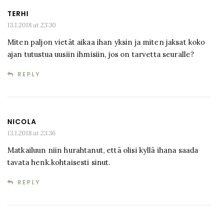
TERHI
13.1.2018 at 23:30
Miten paljon vietät aikaa ihan yksin ja miten jaksat koko
ajan tutustua uusiin ihmisiin, jos on tarvetta seuralle?
REPLY
NICOLA
13.1.2018 at 23:36
Matkailuun niin hurahtanut, että olisi kyllä ihana saada
tavata henk.kohtaisesti sinut.
REPLY