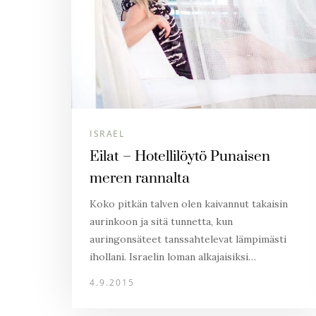
ISRAEL
Eilat – Hotellilöytö Punaisen
meren rannalta
Koko pitkän talven olen kaivannut takaisin
aurinkoon ja sitä tunnetta, kun
auringonsäteet tanssahtelevat lämpimästi
ihollani. Israelin loman alkajaisiksi…
4.9.2015