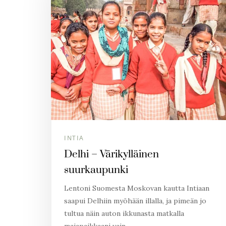
INTIA
Delhi – Värikylläinen
suurkaupunki
Lentoni Suomesta Moskovan kautta Intiaan
saapui Delhiin myöhään illalla, ja pimeän jo
tultua näin auton ikkunasta matkalla
majapaikkaani vain…