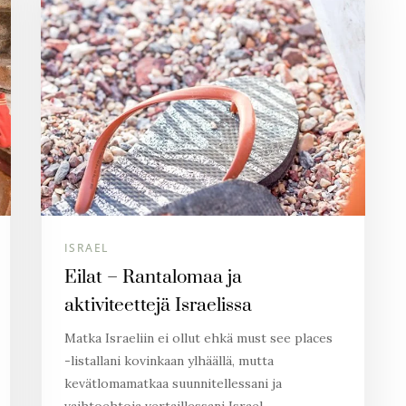
ISRAEL
Eilat – Rantalomaa ja
aktiviteettejä Israelissa
Matka Israeliin ei ollut ehkä must see places
-listallani kovinkaan ylhäällä, mutta
kevätlomamatkaa suunnitellessani ja
vaihtoehtoja vertaillessani Israel…