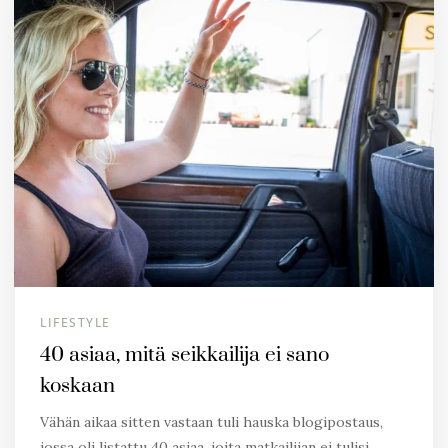
LIFESTYLE
40 asiaa, mitä seikkailija ei sano
koskaan
Vähän aikaa sitten vastaan tuli hauska blogipostaus,
jossa oli listattu 40 asiaa, joita matkailijan ei tulisi