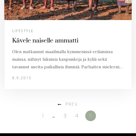
LIFESTYLE
Kävele naiselle ammatti
Olen matkannut maailmalla kymmenissä erilaisissa
maissa, nähnyt lukuisia kaupunkeja ja kyliä sekä
tavannut useita paikallisia ihmisiä. Parhaiten mieleeni…
8.9.2015
PREV
1
…
3
4
5