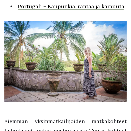
Portugali – Kaupunkia, rantaa ja kaipuuta
Aiemman yksinmatkailijoiden matkakohteet
listaukseni löytyy postauksesta
Top 5 kohteet