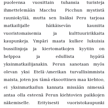
puoleensa vuosittain tuhansia turisteja
ihmettelemään Macchu Picchun mystistä
rauniokylää, mutta sen lisäksi Peru tarjoaa
matkailijalle häikäisevän kauniita
vuoristomaisemia ja kulttuuririkkaita
kaupunkeja. Ympäri maata kulkee lukuisia
bussilinjoja ja kiertomatkojen kyytiin on
helppoa ja edullista hypätä
yksinmatkailijanakin. Perun sanotaan myös
olevan yksi Etelä-Amerikan turvallisimmista
maista, joten jos tämä eksoottinen maa kiehtoo,
ei yksinmatkailun kannata missään nimessä
antaa olla esteenä Perun kiehtovien paikkojen
näkemiselle. Erityisesti vuoristokaupunki