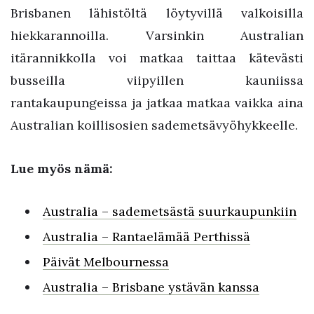
Brisbanen lähistöltä löytyvillä valkoisilla
hiekkarannoilla. Varsinkin Australian
itärannikkolla voi matkaa taittaa kätevästi
busseilla viipyillen kauniissa
rantakaupungeissa ja jatkaa matkaa vaikka aina
Australian koillisosien sademetsävyöhykkeelle.
Lue myös nämä:
Australia – sademetsästä suurkaupunkiin
Australia – Rantaelämää Perthissä
Päivät Melbournessa
Australia – Brisbane ystävän kanssa