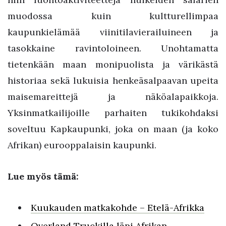
muodossa kuin kultturellimpaa
kaupunkielämää viinitilavierailuineen ja
tasokkaine ravintoloineen. Unohtamatta
tietenkään maan monipuolista ja värikästä
historiaa sekä lukuisia henkeäsalpaavan upeita
maisemareittejä ja näköalapaikkoja.
Yksinmatkailijoille parhaiten tukikohdaksi
soveltuu Kapkaupunki, joka on maan (ja koko
Afrikan) eurooppalaisin kaupunki.
Lue myös tämä:
Kuukauden matkakohde – Etelä-Afrikka
Overland Truckilla läpi Afrikan