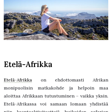
Etelä-Afrikka
Etelä-Afrikka
on ehdottomasti Afrikan
monipuolisin matkakohde ja helpoin maa
aloittaa Afrikkaan tutustuminen – vaikka yksin.
Etelä-Afrikassa voi samaan lomaan yhdistää
niin luontoaktiviteettejä huikeiden safarien