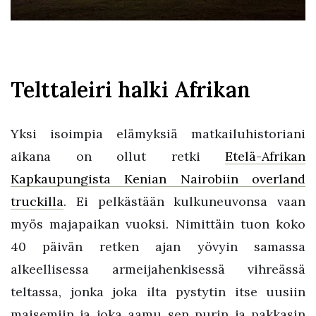
Telttaleiri halki Afrikan
Yksi isoimpia elämyksiä matkailuhistoriani
aikana on ollut retki
Etelä-Afrikan
Kapkaupungista Kenian Nairobiin overland
truckilla
. Ei pelkästään kulkuneuvonsa vaan
myös majapaikan vuoksi. Nimittäin tuon koko
40 päivän retken ajan yövyin samassa
alkeellisessa armeijahenkisessä vihreässä
teltassa, jonka joka ilta pystytin itse uusiin
maisemiin ja joka aamu sen purin ja pakkasin