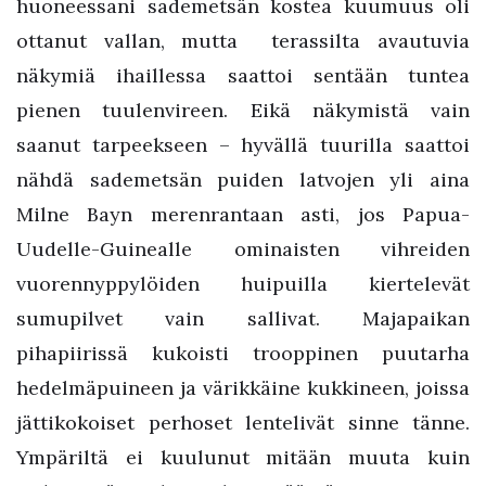
huoneessani sademetsän kostea kuumuus oli
ottanut vallan, mutta terassilta avautuvia
näkymiä ihaillessa saattoi sentään tuntea
pienen tuulenvireen. Eikä näkymistä vain
saanut tarpeekseen – hyvällä tuurilla saattoi
nähdä sademetsän puiden latvojen yli aina
Milne Bayn merenrantaan asti, jos Papua-
Uudelle-Guinealle ominaisten vihreiden
vuorennyppylöiden huipuilla kiertelevät
sumupilvet vain sallivat. Majapaikan
pihapiirissä kukoisti trooppinen puutarha
hedelmäpuineen ja värikkäine kukkineen, joissa
jättikokoiset perhoset lentelivät sinne tänne.
Ympäriltä ei kuulunut mitään muuta kuin