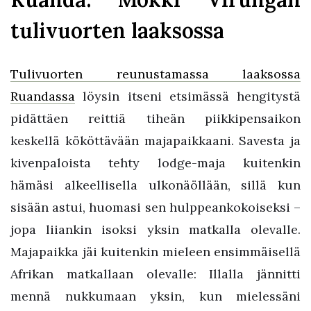
tulivuorten laaksossa
Tulivuorten reunustamassa laaksossa
Ruandassa
löysin itseni etsimässä hengitystä
pidättäen reittiä tiheän piikkipensaikon
keskellä kököttävään majapaikkaani. Savesta ja
kivenpaloista tehty lodge-maja kuitenkin
hämäsi alkeellisella ulkonäöllään, sillä kun
sisään astui, huomasi sen hulppeankokoiseksi –
jopa liiankin isoksi yksin matkalla olevalle.
Majapaikka jäi kuitenkin mieleen ensimmäisellä
Afrikan matkallaan olevalle: Illalla jännitti
mennä nukkumaan yksin, kun mielessäni