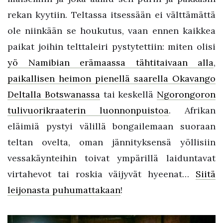
rekan kyytiin. Teltassa itsessään ei välttämättä
ole niinkään se houkutus, vaan ennen kaikkea
paikat joihin telttaleiri pystytettiin: miten olisi
yö Namibian erämaassa tähtitaivaan alla
,
paikallisen heimon pienellä saarella Okavango
Deltalla Botswanassa
tai keskellä
Ngorongoron
tulivuorikraaterin luonnonpuistoa
. Afrikan
eläimiä pystyi välillä bongailemaan suoraan
teltan ovelta, oman jännityksensä yöllisiin
vessakäynteihin toivat ympärillä laiduntavat
virtahevot tai roskia väijyvät hyeenat…
Siitä
leijonasta puhumattakaan
!