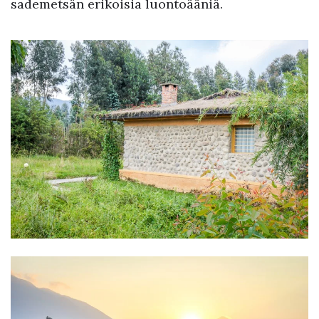
sademetsän erikoisia luontoääniä.