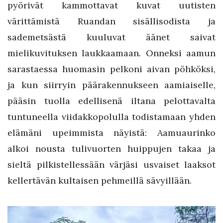
pyörivät kammottavat kuvat uutisten
värittämistä Ruandan sisällisodista ja
sademetsästä kuuluvat äänet saivat
mielikuvituksen laukkaamaan. Onneksi aamun
sarastaessa huomasin pelkoni aivan pöhköksi,
ja kun siirryin päärakennukseen aamiaiselle,
pääsin tuolla edellisenä iltana pelottavalta
tuntuneella viidakkopolulla todistamaan yhden
elämäni upeimmista näyistä: Aamuaurinko
alkoi nousta tulivuorten huippujen takaa ja
sieltä pilkistellessään värjäsi usvaiset laaksot
kellertävän kultaisen pehmeillä sävyillään.