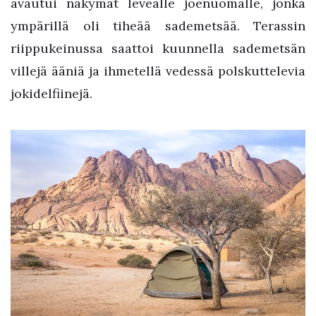
avautui näkymät leveälle joenuomalle, jonka
ympärillä oli tiheää sademetsää. Terassin
riippukeinussa saattoi kuunnella sademetsän
villejä ääniä ja ihmetellä vedessä polskuttelevia
jokidelfiinejä.