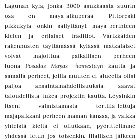
Lagunan kylä, jonka 3000 asukkaasta suurin
osa on maya-alkuperää. Pittoreski
pikkukylä onkin säilyttänyt maya-perinteen
kielen ja erilaiset traditiot. Värikkäiden
rakennusten täyttämässä kylässä matkalaiset
voivat majoittua paikallisen perheen
luona
Posadas Mayas -homestayn
kautta ja
samalla perheet, joilla muuten ei alueella olisi
paljoa ansaintamahdollisuuksia, saavat
taloudellista tukea projektin kautta. Löysinkin
itseni valmistamasta tortilla-lettuja
majapaikkani perheen maman kanssa, ja vaikka
yhteistä kieltä ei ollutkaan, pyörittelimme
yhdessä letun jos toisenkin. Illallisen jälkeen